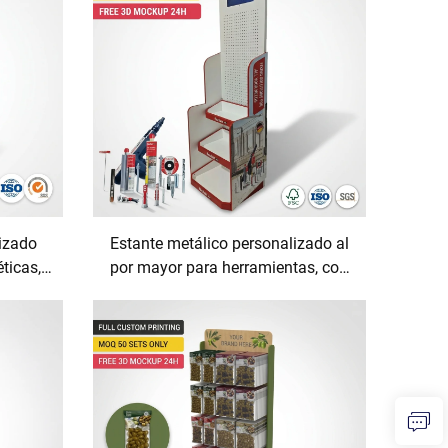
ón para
izado
Estante metálico personalizado al
ticas,
por mayor para herramientas, con
módulos LCD y monitores de
e venta
pantalla LCD, soporte para
 rápido
herramientas eléctricas en
dora de
ferreterías, fijación
orista
ng'