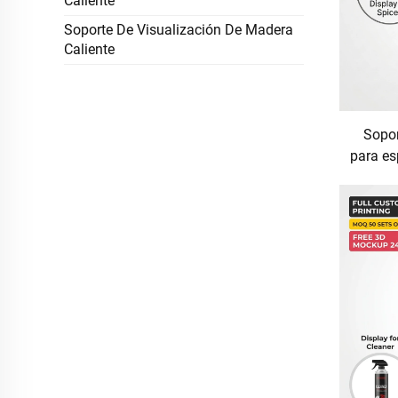
Caliente
Soporte De Visualización De Madera
Caliente
Sopor
para es
para
exh
market
c