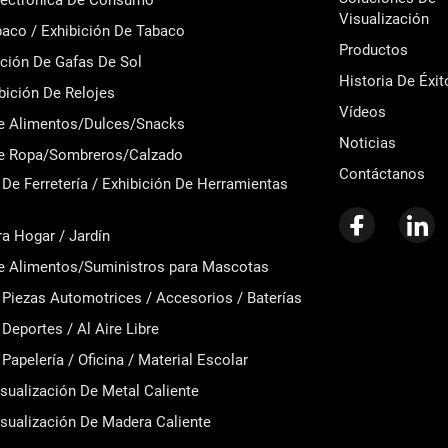
Electrónica De Consumo
Visualización
aco / Exhibición De Tabaco
Productos
ición De Gafas De Sol
Historia De Éxit
ibición De Relojes
Vídeos
de Alimentos/Dulces/Snacks
Noticias
de Ropa/Sombreros/Calzado
Contáctanos
De Ferretería / Exhibición De Herramientas
ra Hogar / Jardín
de Alimentos/Suministros para Mascotas
 Piezas Automotrices / Accesorios / Baterías
Deportes / Al Aire Libre
Papelería / Oficina / Material Escolar
sualización De Metal Caliente
sualización De Madera Caliente