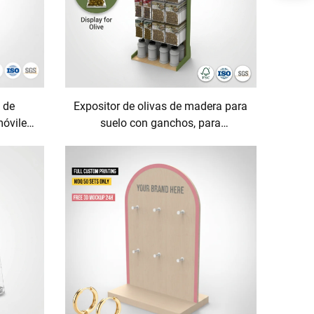
 de
Expositor de olivas de madera para
móviles
suelo con ganchos, para
te para
estanterías de supermercados,
es,
tiendas de comestibles/cocina y
para
tiendas de alimentos, dulces y
la para
aperitivos
OS