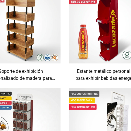
maquillaje; soporte de cart
supermercados.
exhibición de pie.
Soporte de exhibición
Estante metálico personal
onalizado de madera para
para exhibir bebidas energé
o, estantes para tiendas,
soporte auxiliar para
s de madera para exhibición
merchandising en puntos d
sta destinados al marketing
(POS) de bienes de consumo
ca, ideales como estantes
(FMCG), estación organiza
para jabones y vino
bebidas para comercio min
con función 'Power Wi