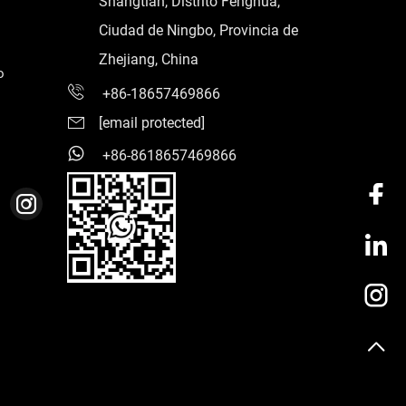
Shangtian, Distrito Fenghua,
Ciudad de Ningbo, Provincia de
Zhejiang, China
o
+86-18657469866
[email protected]
+86-8618657469866