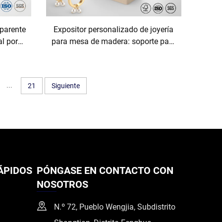
sparente
Expositor personalizado de joyería
al por
para mesa de madera: soporte para
do para
collares, pendientes y otros
elería y
accesorios; organizador y estante
para joyería; ideal para mostradores
...
21
Siguiente
comerciales, venta al por mayor y al
por menor
ÁPIDOS
PÓNGASE EN CONTACTO CON
NOSOTROS
N.º 72, Pueblo Wengjia, Subdistrito