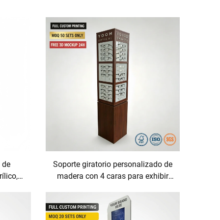
 de
Soporte giratorio personalizado de
ílico,
madera con 4 caras para exhibir
antería
gafas de sol, soportes para gafas y
s de
accesorios para ópticas, ideal para
es y
tiendas minoristas