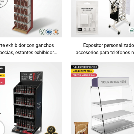
te exhibidor con ganchos
Expositor personalizado
pecias, estantes exhibidores
accesorios para teléfonos 
 tiendas físicas, soportes
de metal, de pie, con sopor
ibidores minoristas para
cables USB y cargador
ing de marca en tiendas de
equipamiento comercial 
ocina y supermercados
tiendas, estante tipo góndo
gadgets, expositor P