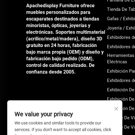
Pantalla De 
Apachedisplay Furniture ofrece
Tienda De Tab
muebles personalizados para
escaparates destinados a tiendas
Gafas / Exhib
minoristas, ópticas, joyerías y
Joyería / Exh
electrónicas. Soportes multimaterial
Exhibidores 
(acrílico/metal/madera), diseño 3D
gratuito en 24 horas, fabricación
Exhibidores 
bajo marca propia (OEM) y diseño y
Herramientas 
fabricación bajo pedido (ODM),
Eléctricas
control de calidad realizado. De
Exhibición Pa
confianza desde 2005.
Exhibidores 
Exhibición De
Exhibición De 
Exhibición De 
We value your privacy
Soporte De Vi
We use cookies and similar tools to provide our
Soporte De Vi
services. If you don't want to accept all cookies, click