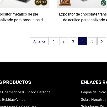
positor metálico de pie
Expositor de chocolate tran
alizado para productos de
de acrílico personalizado 
za: estantes para botellas;
mayor, expositor escalona
positor comercial para
mostrador de confitería, past
permercados y tiendas
farmacia
Anterior
1
2
3
4
5
6
ializadas en productos en
botella
S PRODUCTOS
ENLACES R
de Cosméticos/Cuidado Personal
Página de inicio
e Bebidas/Vinos
Sobre Nosotros
Soluciones De