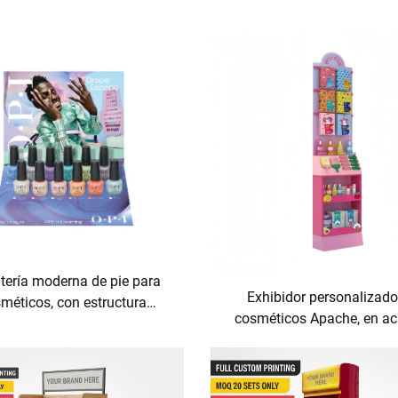
tería moderna de pie para
Exhibidor personalizado
méticos, con estructura
cosméticos Apache, en acr
ca Apache, para exhibición
para tiendas minoristas: est
ellas de esmalte de uñas y
para perfumes, máscara
es, en salones de belleza,
pestañas, lápices labial
tiendas minoristas y