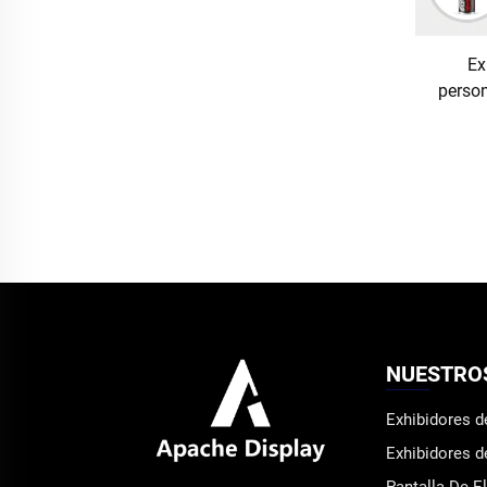
Ex
person
limpie
ex
su
espec
NUESTRO
Exhibidores 
Exhibidores d