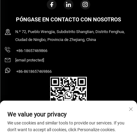
PÓNGASE EN CONTACTO CON NOSOTROS
N.º 72, Pueblo Wengjia, Subdistrito Shangtian, Distrito Fenghua,
Ciudad de Ningbo, Provincia de Zhejiang, China
+86-18657469866
[email protected]
+86-8618657469866
We value your privacy
We use cookies and similar tools to provide our services. If you
don't want to accept all cookies, click Personalize cookies.
Copyright © 2026 Ningbo Sihooz Furniture Industry And Trade Co., Ltd. Todos