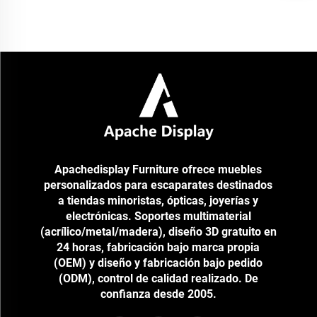
minorista de tecnología Objetivo ● Crear exhibidores metálicos
personalizados centrados en la marca, adaptados a diversas marcas de
accesorios móviles (por ejemplo, blzzzeco, Silverline, EDIFIER), para
mostrar productos variados su...
Apachedisplay Furniture ofrece muebles
personalizados para escaparates destinados
a tiendas minoristas, ópticas, joyerías y
electrónicas. Soportes multimaterial
(acrílico/metal/madera), diseño 3D gratuito en
24 horas, fabricación bajo marca propia
(OEM) y diseño y fabricación bajo pedido
(ODM), control de calidad realizado. De
confianza desde 2005.