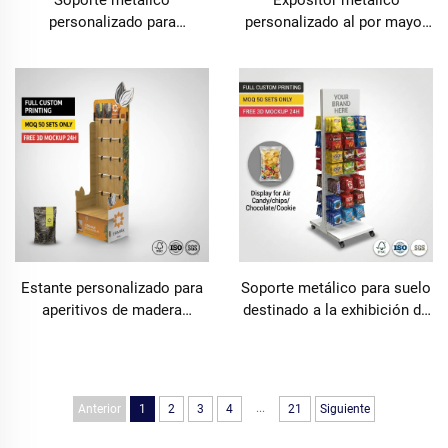
personalizado para
personalizado al por mayor
exhibición de almohadas en
para calzado: torre
estantes de supermercado
expositora de pie para
para presentación en
calzado laboral, botas,
escaparate
calcetines y zapatillas, con
ganchos y accesorio para
pared ranurada (slatwall)
para comercios minoristas.
Estante personalizado para
Soporte metálico para suelo
aperitivos de madera
destinado a la exhibición de
maciza, estante expositor de
aperitivos, estantes
frutos secos de madera
expositoras para caramelos,
sólida y organizador de
patatas fritas, chocolate y
almacenamiento para
frutos secos en tiendas,
...
Anterior
1
2
3
4
21
Siguiente
tiendas minoristas
supermercados y puntos de
venta al por menor