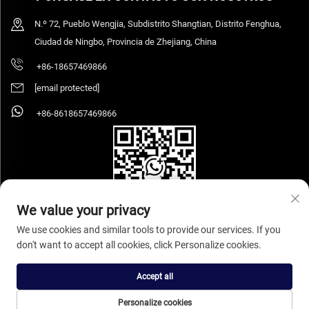
N.º 72, Pueblo Wengjia, Subdistrito Shangtian, Distrito Fenghua,
Ciudad de Ningbo, Provincia de Zhejiang, China
+86-18657469866
[email protected]
+86-8618657469866
We value your privacy
We use cookies and similar tools to provide our services. If you
don't want to accept all cookies, click Personalize cookies.
Copyright © 2026 Ningbo Sihooz Furniture Industry And Trade Co., Ltd. Todos
los derechos reservados.
Política de privacidad
Accept all
Personalize cookies