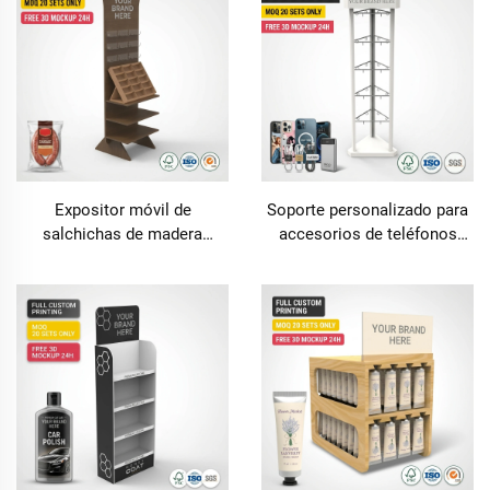
Expositor móvil de
Soporte personalizado para
salchichas de madera
accesorios de teléfonos
personalizado, estante para
móviles en metal, exhibidor
charcutería y delicatessen,
de tres caras para tiendas
expositor de carne y
minoristas, soporte para
aperitivos para suelo de
fundas de teléfonos móviles,
supermercado, FSDU para
cables de carga, bancos de
carnicerías, soporte para
energía, estante electrónico
salami, carne seca y
de pie, FSDU para salas de
salchichas tipo stick,
exposición, estantería para
mueble comercial para
tiendas de
alimentos artesanales,
telecomunicaciones,