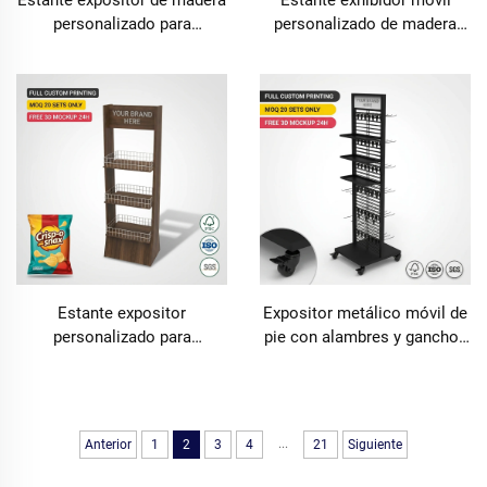
personalizado para
personalizado de madera
panadería, soporte vertical
clara con panel ranurado
para pan, pasteles y postres,
(slatwall) para sandalias,
estantería expositora para
con ruedas, vertical de pie,
galletas gourmet y
para exhibición de calzado
productos delicatessen
en tiendas minoristas.
Estante expositor
Expositor metálico móvil de
personalizado para
pie con alambres y ganchos
panadería en madera de
superiores, con ruedas;
nogal, soporte vertical para
estante personalizable para
pan y pasteles, expositor de
tiendas minoristas y
productos gourmet y
supermercados
...
Anterior
1
2
3
4
21
Siguiente
aperitivos, accesorio para
boutiques y tiendas de