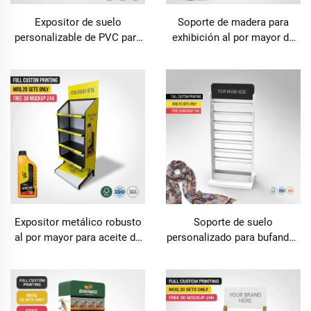
Expositor de suelo
Soporte de madera para
personalizable de PVC para
exhibición al por mayor de
artículos para mascotas |
lápices labiales, soporte de
Estructura resistente con
mostrador para brillo labial,
ganchos para alimento para
organizador cosmético, para
perros, alimento para gatos
aceites esenciales, esmaltes
y artículos esenciales para
de uñas y perfumes
tiendas de mascotas
Expositor metálico robusto
Soporte de suelo
al por mayor para aceite de
personalizado para bufandas
motor: estante de 4 niveles
de madera, perchero para
para lubricantes y aceites
ropa y accesorios, estante
para motores; accesorio
expositor para tiendas
comercial para estaciones
minoristas y boutiques