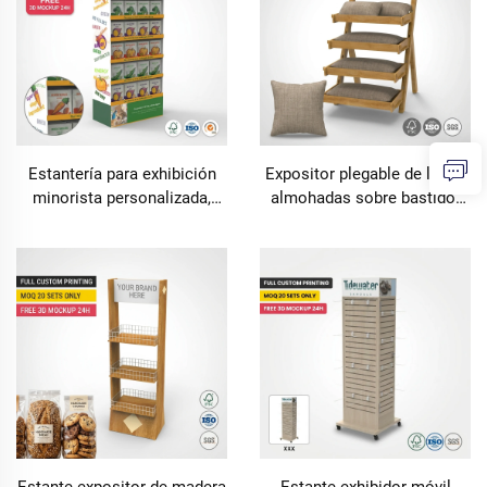
de lubricación automotriz
Estantería para exhibición
Expositor plegable de lino y
minorista personalizada,
almohadas sobre bastidor
estantería de madera para
de madera personalizado:
suelo para alimentos y
bastidor tipo A de 4 niveles
golosinas para mascotas,
para textiles; ideal para
estantería de varios niveles
tiendas minoristas de
de fácil montaje, estante
bienestar, spas y boutiques;
para puntos de venta (POS)
fabricación bajo pedido
en supermercados.
(OEM)
Estante expositor de madera
Estante exhibidor móvil