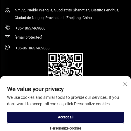
N.º 72, Pueblo Wengjia, Subdistrito Shangtian, Distrito Fenghua,
Ciudad de Ningbo, Provincia de Zhejiang, China
+86-18657469866
[email protected]
+86-8618657469866
We value your privacy
We use cookies and similar tools to provide our services. If you
don't want to accept all cookies, click Personalize cookies.
Copyright © 2026 Ningbo Sihooz Furniture Industry And Trade Co., Ltd. Todos
los derechos reservados.
Política de privacidad
Accept all
Personalize cookies