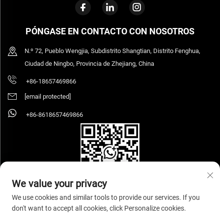
PÓNGASE EN CONTACTO CON NOSOTROS
N.º 72, Pueblo Wengjia, Subdistrito Shangtian, Distrito Fenghua,
Ciudad de Ningbo, Provincia de Zhejiang, China
+86-18657469866
[email protected]
+86-8618657469866
We value your privacy
We use cookies and similar tools to provide our services. If you
don't want to accept all cookies, click Personalize cookies.
Copyright © 2026 Ningbo Sihooz Furniture Industry And Trade Co., Ltd. Todos