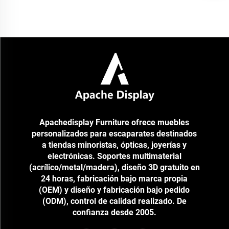
minorista de productos para mascotas Objetivo ● Crear exhibidores de
madera personalizados centrados en la marca, adaptados a diversas
marcas de mascotas y juguetes (por ejemplo, Doggy Petline, Tutti Pazzi
Per I Pupazzi), para mostrar una amplia gam...
Apachedisplay Furniture ofrece muebles
personalizados para escaparates destinados
a tiendas minoristas, ópticas, joyerías y
electrónicas. Soportes multimaterial
(acrílico/metal/madera), diseño 3D gratuito en
24 horas, fabricación bajo marca propia
(OEM) y diseño y fabricación bajo pedido
(ODM), control de calidad realizado. De
confianza desde 2005.