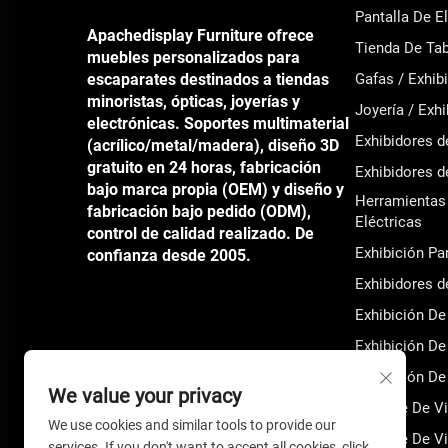
Pantalla De 
Apachedisplay Furniture ofrece
Tienda De Tab
muebles personalizados para
escaparates destinados a tiendas
Gafas / Exhib
minoristas, ópticas, joyerías y
Joyería / Exh
electrónicas. Soportes multimaterial
Exhibidores 
(acrílico/metal/madera), diseño 3D
gratuito en 24 horas, fabricación
Exhibidores 
bajo marca propia (OEM) y diseño y
Herramientas 
fabricación bajo pedido (ODM),
Eléctricas
control de calidad realizado. De
Exhibición Pa
confianza desde 2005.
Exhibidores 
Exhibición De
Exhibición De 
Exhibición De 
We value your privacy
Soporte De Vi
We use cookies and similar tools to provide our
Soporte De Vi
services. If you don't want to accept all cookies, click