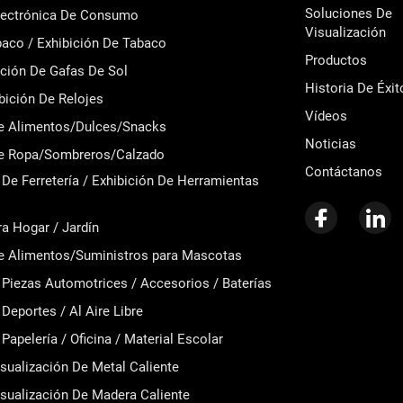
Soluciones De
Electrónica De Consumo
Visualización
aco / Exhibición De Tabaco
Productos
ición De Gafas De Sol
Historia De Éxit
ibición De Relojes
Vídeos
de Alimentos/Dulces/Snacks
Noticias
de Ropa/Sombreros/Calzado
Contáctanos
De Ferretería / Exhibición De Herramientas
ra Hogar / Jardín
de Alimentos/Suministros para Mascotas
 Piezas Automotrices / Accesorios / Baterías
Deportes / Al Aire Libre
Papelería / Oficina / Material Escolar
sualización De Metal Caliente
sualización De Madera Caliente