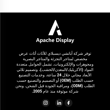
الهواتف المحمولة (مثل: blzzzeco، Silverline، EDIFIER) لعرض منتجات متنوعة
مثل...
توفر شركة أباتشي ديسبلاي للأثاث أثاث عرض
مخصص لمتاجر التجزئة والمتاجر البصرية
ومجوهرات والإلكترونيات. تشمل الحوامل متعددة
المواد (الأكريليك/المعدن/الخشب)، وتصميم ثلاثي
الأبعاد مجاني خلال 24 ساعة، وخدمات التصنيع
حسب الطلب (OEM) أو التصميم والتصنيع حسب
الطلب (ODM)، ومراقبة الجودة قبل الشحن. ونحن
شركة موثوقة منذ عام 2005.