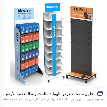
حلول منصات عرض الهواتف المحمولة المعدنية الأرضية
تعظيم ظهور المنتج وتأثير العلامة التجارية في تجزئة الإلكترونيات الهدف ● إنشاء
منصات عرض أرضية معدنية مخصصة لأنواع مختلفة من علامات إكسسوارات