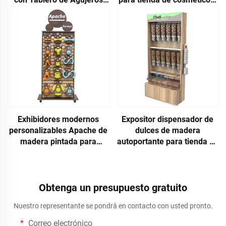
para Tiendas Minoristas
mostrador de exhibición de
calidad
Exhibidores modernos
Expositor dispensador de
personalizables Apache de
dulces de madera
madera pintada para
autoportante para tienda de
almacenamiento de
bocadillos
alimentos y juguetes para
mascotas, para exhibición
en tiendas de mascotas
Obtenga un presupuesto gratuito
Nuestro representante se pondrá en contacto con usted pronto.
Correo electrónico