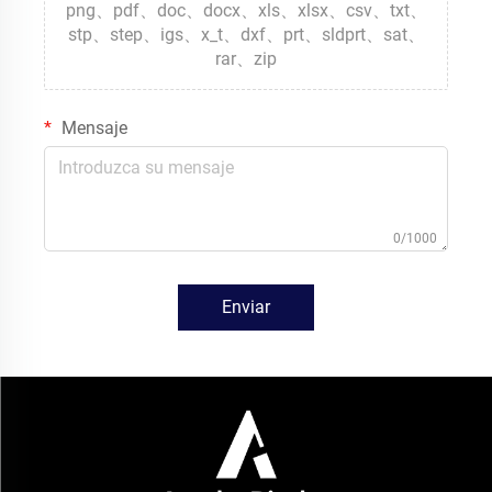
png、pdf、doc、docx、xls、xlsx、csv、txt、
stp、step、igs、x_t、dxf、prt、sldprt、sat、
rar、zip
Mensaje
0/1000
Enviar