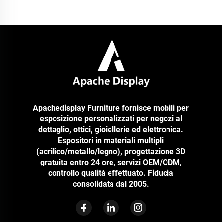
terra in legno personalizzati e centrati sul marchio per diversi brand di
prodotti per animali e giocattoli (ad es. Doggy Petline, Tutti Pazzi Per I
Pupazzi) per mostrare un'ampia gamma...
Apachedisplay Furniture fornisce mobili per
esposizione personalizzati per negozi al
dettaglio, ottici, gioiellerie ed elettronica.
Espositori in materiali multipli
(acrilico/metallo/legno), progettazione 3D
gratuita entro 24 ore, servizi OEM/ODM,
controllo qualità effettuato. Fiducia
consolidata dal 2005.