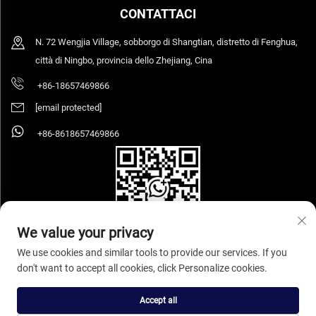
CONTATTACI
N. 72 Wengjia Village, sobborgo di Shangtian, distretto di Fenghua,
città di Ningbo, provincia dello Zhejiang, Cina
+86-18657469866
[email protected]
+86-8618657469866
We value your privacy
We use cookies and similar tools to provide our services. If you
don't want to accept all cookies, click Personalize cookies.
Copyright © 2026 Ningbo Sihooz Furniture Industry And Trade Co., Ltd. Tutti i
diritti riservati.
Informativa sulla privacy
Accept all