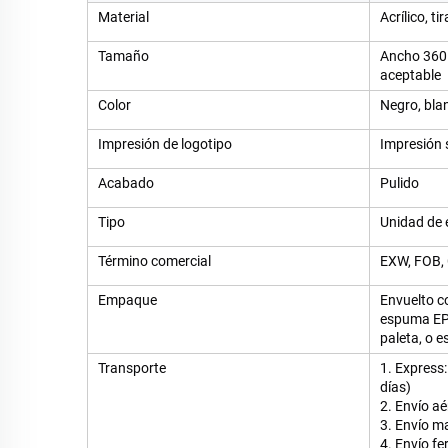
Material
Acrílico, t
Tamaño
Ancho 360 
aceptable
Color
Negro, bla
Impresión de logotipo
Impresión s
Acabado
Pulido
Tipo
Unidad de 
Término comercial
EXW, FOB, 
Empaque
Envuelto co
espuma EPE
paleta, o 
Transporte
1. Express
días)
2. Envío a
3. Envío m
4. Envío fe