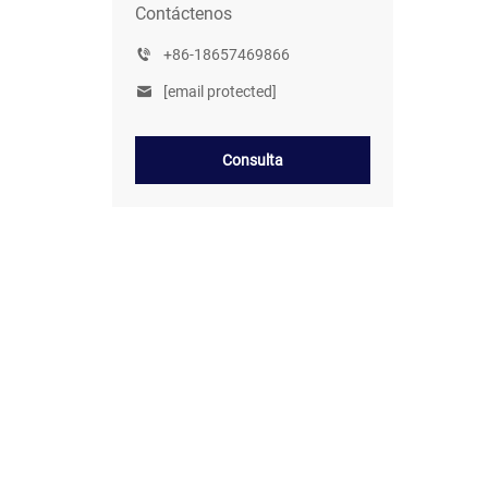
Contáctenos
+86-18657469866
[email protected]
Consulta