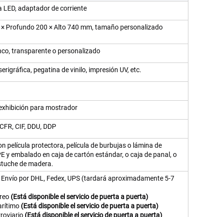
ira LED, adaptador de corriente
× Profundo 200 × Alto 740 mm, tamaño personalizado
nco, transparente o personalizado
erigráfica, pegatina de vinilo, impresión UV, etc.
exhibición para mostrador
CFR, CIF, DDU, DDP
n película protectora, película de burbujas o lámina de
 y embalado en caja de cartón estándar, o caja de panal, o
estuche de madera.
: Envío por DHL, Fedex, UPS (tardará aproximadamente 5-7
éreo
(Está disponible el servicio de puerta a puerta)
arítimo
(Está disponible el servicio de puerta a puerta)
rroviario
(Está disponible el servicio de puerta a puerta)