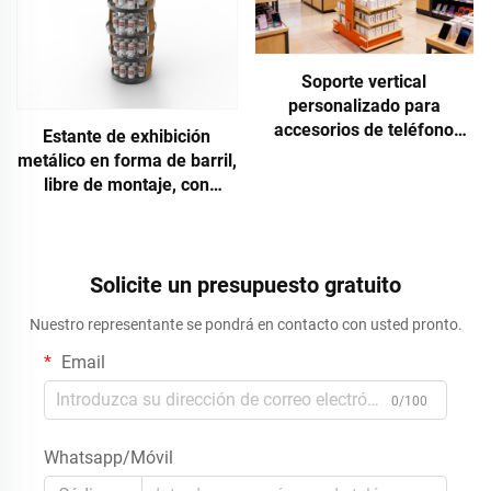
Soporte vertical
personalizado para
accesorios de teléfono
Estante de exhibición
móvil Apache, fabricado en
metálico en forma de barril,
tablero de madera
libre de montaje, con
perforado con ganchos,
logotipo personalizado
para tiendas de iPhone y
Apachr, ligero, para
comercios minoristas
almacenar latas o botellas
de cerveza, OEM ODM
Solicite un presupuesto gratuito
Nuestro representante se pondrá en contacto con usted pronto.
Email
0/100
Whatsapp/Móvil