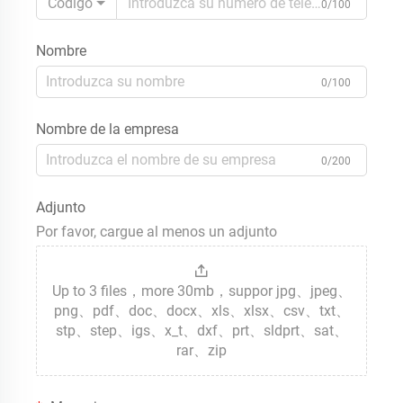
Código
0/100
Nombre
0/100
Nombre de la empresa
0/200
Adjunto
Por favor, cargue al menos un adjunto
Up to 3 files，more 30mb，suppor jpg、jpeg、
png、pdf、doc、docx、xls、xlsx、csv、txt、
stp、step、igs、x_t、dxf、prt、sldprt、sat、
rar、zip