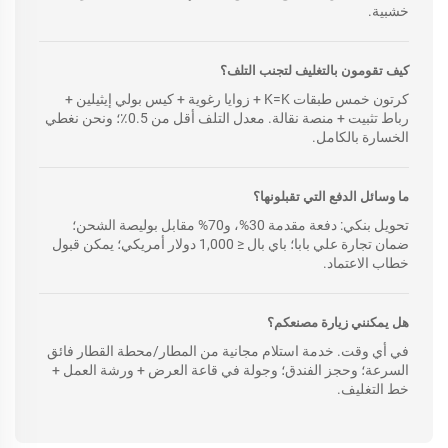
خشبية.
كيف تقومون بالتغليف لتجنب التلف؟
كرتون خمس طبقات K=K + زوايا رغوية + كيس بولي إيثيلين +
رباط تثبيت + منصة نقالة. معدل التلف أقل من 0.5٪؛ ونحن نغطي
الخسارة بالكامل.
ما وسائل الدفع التي تقبلونها؟
تحويل بنكي: دفعة مقدمة 30%، و70% مقابل بوليصة الشحن؛
ضمان تجارة علي بابا؛ باي بال ≤ 1,000 دولار أمريكي؛ يمكن قبول
خطاب الاعتماد.
هل يمكنني زيارة مصنعكم؟
في أي وقت. خدمة استلام مجانية من المطار/محطة القطار فائق
السرعة؛ وحجز الفندق؛ وجولة في قاعة العرض + ورشة العمل +
خط التغليف.