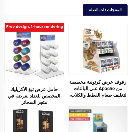
المنتجات ذات الصلة
رفوف عرض كرتونية مخصصة
من Apache على البالتات
حامل عرض تبغ الأكريليك
لتغليف طعام القطط والكلاب،
المخصص للعداد لعرضه في
رفوف طاولة ترويجية لمتاجر
متجر السجائر
التجزئة