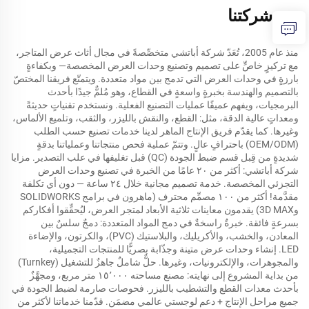
عن شركتنا
منذ عام 2005، تُعَدّ شركة أباتشي متخصِّصةً في مجال أثاث عرض المتاجر،
مع تركيزٍ خاصٍّ على تصميم وتصنيع وحدات العرض المخصصة— وبكفاءةٍ
بارزةٍ في وحدات العرض التي تدمج بين مواد متعددة. ويتمتّع فريقنا المختصّ
بالتصميم والهندسة بخبرةٍ واسعةٍ في القطاع، وهو مُلمٌّ جيدًا بأحدث
البرمجيات، ويفهم عميقًا عمليات التصنيع الفعلية. ونستخدم تقنياتٍ حديثةً
ومعداتٍ عالية الدقة، مثل: القطع، والنقش بالليزر، والثقب، وتلميع الألماس،
وغيرها. كما يقدّم فريق الإنتاج الماهر لدينا خدمات تصنيع حسب الطلب
(OEM/ODM) باحترافٍ عالٍ. وتتمّ عملية فحص منتجاتنا وعملياتنا بدقةٍ
شديدةٍ من قِبل قسم ضبط الجودة (QC) قبل تغليفها في علب التصدير. مزايا
شركة أباتشي: أكثر من ٢٠ عامًا من الخبرة في تصنيع وحدات العرض
التجزئي المخصصة. خدمة تصميم مجانية خلال ٢٤ ساعة — دون أي تكلفة
مقدَّمة! أكثر من ١٠٠ مصمِّم محترف (ماهرون في برامج SOLIDWORKS
و3D MAX) يقدمون معاينات ثلاثية الأبعاد لمتجر العرض، ليُحقِّقوا أفكاركم
بسرعةٍ فائقة. خبرةٌ راسخةٌ في دمج المواد المتعددة: دمجٌ سلسٌ بين
المعادن، والخشب، والأكريليك، والبلاستيك (PVC)، والكرتون، والإضاءة
LED. إنشاء وحدات عرض متينة وجذّابة بصريًّا للمنتجات التجميلية،
والمجوهرات، والإلكترونيات، وغيرها. حلٌّ شاملٌ جاهزٌ للتشغيل (Turnkey)
من بداية المشروع إلى نهايته: مصنع مساحته ١٥٬٠٠٠ متر مربع، ومجهَّزٌ
بأحدث معدات القطع والتشطيب بالليزر. فحوصات صارمة لضبط الجودة في
جميع مراحل الإنتاج + دعم لوجستي عالمي مضمَن. قدّمنا خدماتنا لأكثر من