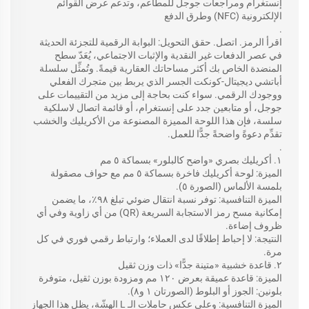
إنستغرام ومراجعات جوجل للمطاعم، وتدعم عرض القوائم
الإلكترونية (NFC) وطرق الدفع
.
اقرأ الرمز. اتصل. حقق التحويل: البوابة الرقمية للتجزئة الحديثة
في عصر الدفعات غير النقدية والإثبات الاجتماعي، يُعَدّ سطح
المنضدة الخاص بك أكثر مساحاتك العقارية قيمةً. وتُمثِّل سلسلة
أباتشي ديجيتال-كونكت الجسر الذي يربط بين متجرك الفعلي
ووجودك الرقمي. سواء كنت بحاجة إلى مزيد من التقييمات على
جوجل، أو متابعين جدد على إنستغرام، أو قائمة اتصال لاسلكية
سلسة، فإن هذا اللوحة المميزة المصنوعة من الأكريليك والخشب
تقدِّم دعوةً واضحةً جدًّا للعمل.
.
١. أكريليك بصري «واضح كالبلور» بسماكة ٥ مم
الميزة: لوحة أكريليك فاخرة بسماكة ٥ مم مع حواف مصقولة
بلمسة الألماس (الصورة ٥).
الميزة التنافسية: توفر نسبة انتقال ضوئي تبلغ ٩٨٪، ما يضمن
إمكانية مسح رمز الاستجابة السريعة (QR) من أي زاوية وفي أي
ظروف إضاءة.
النتيجة: لا إحباط إطلاقًا لدى العملاء؛ وارتباط رقمي فوري في كل
مرة.
٢. قاعدة خشبية «متينة جدًّا» ذات وزن ثقيل
الميزة: قاعدة عميقة بعرض ١٢٠ مم ومزودة بوزن ثقيل، متوفرة
بلونين: الجوز أو البلوط (الصورتان ١ و٨).
الميزة التنافسية: وعلى عكس حاملات الـ L الهشّة، يظل هذا الجهاز