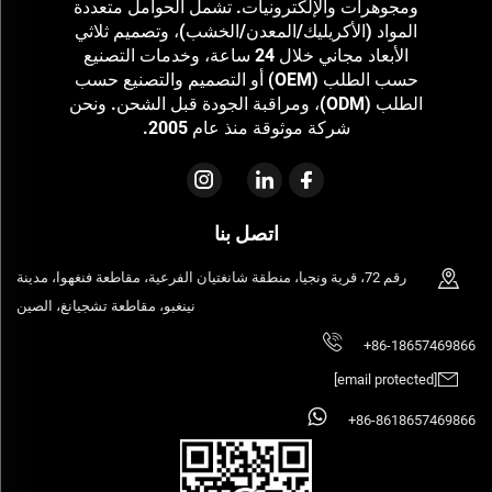
ومجوهرات والإلكترونيات. تشمل الحوامل متعددة
المواد (الأكريليك/المعدن/الخشب)، وتصميم ثلاثي
الأبعاد مجاني خلال 24 ساعة، وخدمات التصنيع
حسب الطلب (OEM) أو التصميم والتصنيع حسب
الطلب (ODM)، ومراقبة الجودة قبل الشحن. ونحن
شركة موثوقة منذ عام 2005.
اتصل بنا
رقم 72، قرية ونجيا، منطقة شانغتيان الفرعية، مقاطعة فنغهوا، مدينة
نينغبو، مقاطعة تشجيانغ، الصين
+86-18657469866
[email protected]
+86-8618657469866