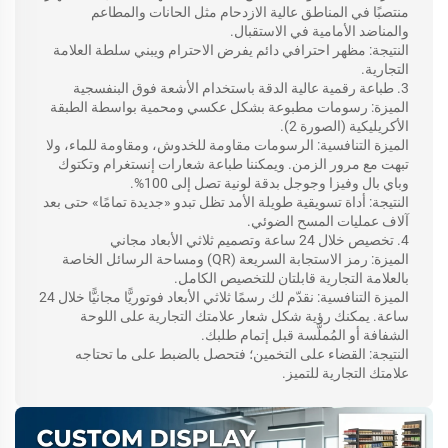
منتصبًا في المناطق عالية الازدحام مثل الحانات والمطاعم
والمناضد الأمامية في الاستقبال.
النتيجة: مظهر احترافي دائم يفرض الاحترام ويبني سلطة العلامة
التجارية.
3. طباعة رقمية عالية الدقة باستخدام الأشعة فوق البنفسجية
الميزة: رسومات مطبوعة بشكل عكسي ومحمية بواسطة الطبقة
الأكريليكية (الصورة 2).
الميزة التنافسية: الرسومات مقاومة للخدوش، ومقاومة للماء، ولا
تبهت مع مرور الزمن. ويمكننا طباعة شعارات إنستغرام وتكتوك
وباي بال وفيزا وجوجل بدقة لونية تصل إلى 100%.
النتيجة: أداة تسويقية طويلة الأمد تظل تبدو «جديدة تمامًا» حتى بعد
آلاف عمليات المسح الضوئي.
4. تخصيص خلال 24 ساعة وتصميم ثلاثي الأبعاد مجاني
الميزة: رمز الاستجابة السريعة (QR) ومساحة الرسائل الخاصة
بالعلامة التجارية قابلتان للتخصيص الكامل.
الميزة التنافسية: نقدّم لك رسمًا ثلاثي الأبعاد فوتوريًّا مجانيًّا خلال 24
ساعة. يمكنك رؤية شكل شعار علامتك التجارية على اللوحة
الشفافة أو المُملَّسة قبل إتمام طلبك.
النتيجة: القضاء على التخمين؛ فتحصل بالضبط على ما تحتاجه
علامتك التجارية للتميز.