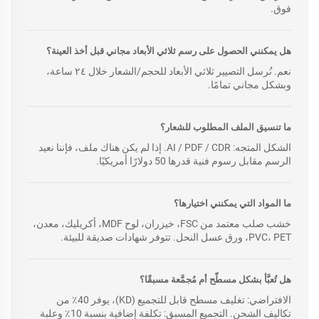
فوق.
هل يمكنني الحصول على رسم ثلاثي الأبعاد مجاني قبل أخذ العينة؟
نعم. نُرسل التصيير ثلاثي الأبعاد للحجم/الشعار خلال ٢٤ ساعة،
وبشكل مجاني تمامًا.
ما تنسيق الملف المطلوب للشعار؟
الشكل المتجه: AI / PDF / CDR. إذا لم يكن هناك ملف، فإننا نعيد
الرسم مقابل رسوم فنية قدرها 50 دولارًا أمريكيًا.
ما المواد التي يمكنني اختيارها؟
خشب صلب معتمد من FSC، خيزران، لوح MDF، أكريليك، معدن،
PVC، PET، ورق عسل النحل. تتوفر شهادات صديقة للبيئة.
هل تُعبَّأ بشكل مسطّح أم مُجمَّعة مسبقًا؟
الافتراضي: تغليف مسطح قابل للتجميع (KD)، يوفر 40٪ من
تكاليف الشحن. التجميع المسبق: تكلفة إضافية بنسبة 10٪ وعلبة