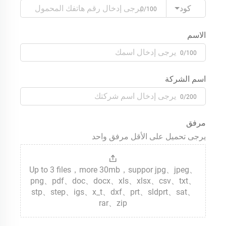
كود
0/100
الاسم
0/100
اسم الشركة
0/200
مرفق
يرجى تحميل على الأقل مرفق واحد
Up to 3 files，more 30mb，suppor jpg、jpeg、
png、pdf、doc、docx、xls、xlsx、csv、txt、
stp、step、igs、x_t、dxf、prt、sldprt、sat、
rar、zip