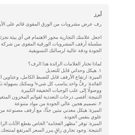
أبرز
رف عرض مشروبات من الورق المقوى قائم على الأرض
.
اجعل علامتك التجارية محور الاهتمام في أي بيئة تجزئة
سلسلة أرفف المشروبات الورقية المقوى من شركة أ
الجودة ودقة عالية لرسالتك التسويقية.
.
لماذا تختار العلامات الرائدة هذا الرف؟
١. هيكل وحداتي قابل للتعديل
الميزة: ارتفاع الأرفف قابل للضبط الكامل، وعناوين العل
الفائدة: رفٌّ واحد يناسب كل شيء! ويمكنك بسهولة تك
ووصولًا إلى علب الوجبات الخفيفة الكبيرة.
النتيجة: أقصى درجات التعددية لقوائم المخزون المتغي
٢. تصميم هجين عالي الجودة من مواد متنوعة
علوي بنفس الجودة.
الميزة: توفر "مظهر الفخامة" الخاص بقطع الأثاث الرا
النتيجة: وجود تجاري راقٍ يبرر السعر المرتفع لمنتجك.