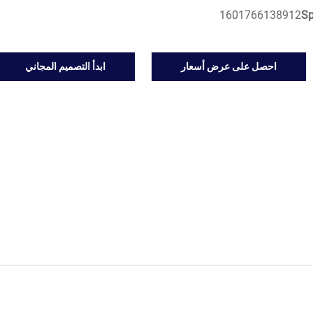
1601766138912
S
احصل على عرض أسعار
ابدأ التصميم المجاني