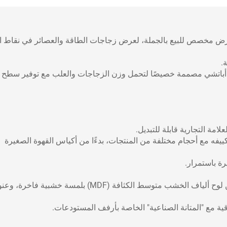
 مخصص للبيع بالجملة، لعرض زجاجات الطاقة والعصائر في نقاط ال
.
باتشي مصممة خصيصًا لتحمل وزن الزجاجات والعلب مع توفير سطح 
امة التجارية قابلة للتبديل.
ييفه مع أحجام مختلفة من المنتجات، بدءًا من أكياس القهوة الصغيرة
رة باستمرار.
الميزة: هيكل معدني متين جدًّا، مع أرفف مصنوعة من لوح ألياف الخشب متوسط الكثافة (MDF) بلمسة خشبية فا
قية مع "المتانة الصناعية" الخاصة بأرفف المستودعات.