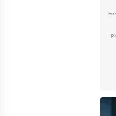
ذروة
الميزة: رأس عريض مخصص للعلامة التجارية مناسب للطباعة بالأشعة فوق البنفسجية (UV) أو للطباعة الحريرية (Silk-screen)