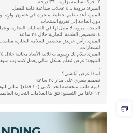
٣. حركة سلسة بزاوية ٣٦٠ درجة
الميزة: مزودة بـ ٤ عجلات صناعية قابلة للقفل.
الميزة: أعد تنظيم تخطيط متجرك في غضون ثوانٍ، أو ا
دون الحاجة إلى تفريغ المنتجات.
النتيجة: مرونة لا مثيل لها في الفعاليات التجارية وعمليات المتاج
٤. تخصيص العلامة التجارية خلال ٢٤ ساعة
للشعارات.
الميزة: نقدّم لك رسومات ثلاثية الأبعاد مجانية خلال ٢٤ ساعة لمساعدتك على تصور علامتك التجارية قبل الإنتاج.
النتيجة: عرض مُعلَّم بشكل مثالي يعمل كمندوب مبيعات صامت ي
.
لماذا عرض أباتشي؟
تصميم بصري على مدار ٢٤ ساعة
كمية طلب منخفضة الحد الأدنى (١٠ قطع): مثالي لتوسيع توزيع قطع الغيار في الأسواق الإقليمية.
١٢ عامًا من التصنيع: تثق بنا العلامات التجارية العالمية في مجال الأدوات اليدوية وقطع غيار السيارات.