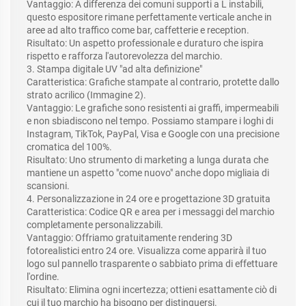
Vantaggio: A differenza dei comuni supporti a L instabili,
questo espositore rimane perfettamente verticale anche in
aree ad alto traffico come bar, caffetterie e reception.
Risultato: Un aspetto professionale e duraturo che ispira
rispetto e rafforza l'autorevolezza del marchio.
3. Stampa digitale UV "ad alta definizione"
Caratteristica: Grafiche stampate al contrario, protette dallo
strato acrilico (Immagine 2).
Vantaggio: Le grafiche sono resistenti ai graffi, impermeabili
e non sbiadiscono nel tempo. Possiamo stampare i loghi di
Instagram, TikTok, PayPal, Visa e Google con una precisione
cromatica del 100%.
Risultato: Uno strumento di marketing a lunga durata che
mantiene un aspetto "come nuovo" anche dopo migliaia di
scansioni.
4. Personalizzazione in 24 ore e progettazione 3D gratuita
Caratteristica: Codice QR e area per i messaggi del marchio
completamente personalizzabili.
Vantaggio: Offriamo gratuitamente rendering 3D
fotorealistici entro 24 ore. Visualizza come apparirà il tuo
logo sul pannello trasparente o sabbiato prima di effettuare
l'ordine.
Risultato: Elimina ogni incertezza; ottieni esattamente ciò di
cui il tuo marchio ha bisogno per distinguersi.