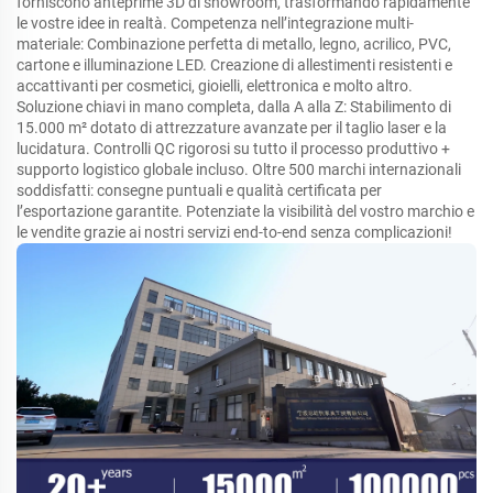
forniscono anteprime 3D di showroom, trasformando rapidamente
le vostre idee in realtà. Competenza nell’integrazione multi-
materiale: Combinazione perfetta di metallo, legno, acrilico, PVC,
cartone e illuminazione LED. Creazione di allestimenti resistenti e
accattivanti per cosmetici, gioielli, elettronica e molto altro.
Soluzione chiavi in mano completa, dalla A alla Z: Stabilimento di
15.000 m² dotato di attrezzature avanzate per il taglio laser e la
lucidatura. Controlli QC rigorosi su tutto il processo produttivo +
supporto logistico globale incluso. Oltre 500 marchi internazionali
soddisfatti: consegne puntuali e qualità certificata per
l’esportazione garantite. Potenziate la visibilità del vostro marchio e
le vendite grazie ai nostri servizi end-to-end senza complicazioni!