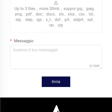
Up to 3 files，more 30mb，suppor jpg、jpeg、
png、pdf、doc、docx、xls、xlsx、csv、txt、
stp、step、igs、x_t、dxf、prt、sldprt、sat、
rar、zip
Messaggio
0/1000
Invia