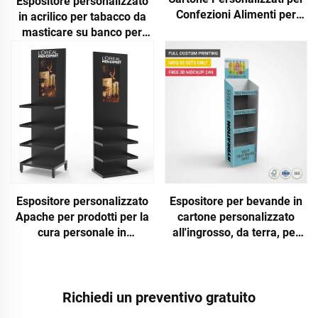
Espositore personalizzato
Confezioni Alimenti per
in acrilico per tabacco da
Gatti e Cani, Espositori
masticare su banco per
Promozionali da Banco per
negozio di fumo
Negozi al Dettaglio
Espositore personalizzato
Espositore per bevande in
Apache per prodotti per la
cartone personalizzato
cura personale in
all'ingrosso, da terra, per
supermercato, per profumi
rivendita: scaffale per
e altri articoli di igiene
energy drink e succhi in
personale
bottiglia, espositore POS,
scaffalatura, produzione su
Richiedi un preventivo gratuito
progetto (ODM) e