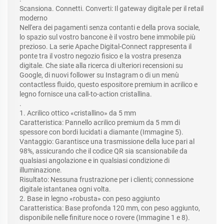
Scansiona. Connetti. Converti: Il gateway digitale per il retail
moderno
Nell'era dei pagamenti senza contanti e della prova sociale,
lo spazio sul vostro bancone è il vostro bene immobile più
prezioso. La serie Apache Digital-Connect rappresenta il
ponte tra il vostro negozio fisico e la vostra presenza
digitale. Che siate alla ricerca di ulteriori recensioni su
Google, di nuovi follower su Instagram o di un menù
contactless fluido, questo espositore premium in acrilico e
legno fornisce una call-to-action cristallina.
.
1. Acrilico ottico «cristallino» da 5 mm
Caratteristica: Pannello acrilico premium da 5 mm di
spessore con bordi lucidati a diamante (Immagine 5).
Vantaggio: Garantisce una trasmissione della luce pari al
98%, assicurando che il codice QR sia scansionabile da
qualsiasi angolazione e in qualsiasi condizione di
illuminazione.
Risultato: Nessuna frustrazione per i clienti; connessione
digitale istantanea ogni volta.
2. Base in legno «robusta» con peso aggiunto
Caratteristica: Base profonda 120 mm, con peso aggiunto,
disponibile nelle finiture noce o rovere (Immagine 1 e 8).