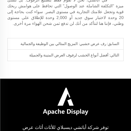
في أباتشي، نحن لا نقوم فقط بتصنيع الرفوف. بل نُنشئ
ميزة "التكلفة الشاملة عند الوصول" التي تحافظ على هوامش ربحك
قوية وتجعل علامتك التجارية في مستوى البصر. سواء كنت بحاجة إلى
20 وحدة لاختبار سوق جديد أو 2,000 وحدة للإطلاق على مستوى
وطني، فإننا هنا لنتأكد من أنك لن تدفع ثمن شحن الهواء مرة أخرى.
السابق:
رف عرض خشبي: المزيج المثالي بين الوظيفة والجمالية
التالي:
أفضل أنواع الخشب لرفوف العرض المتينة والجميلة
توفر شركة أباتشي ديسبلاي للأثاث أثاث عرض