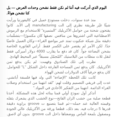
اليوم الذي أدركت فيه أننا لم نكن فقط نشحن وحدات العرض — بل
كنا نشحن هواءً.
منذ عدة سنوات، دخلت مستودع عميل في كاليفورنيا ورأيت
شيئًا غيّر طريقة نظري إلى الت manufacturing إلى الأبد. كانوا
يفتحون شحنة من حوامل الأكريليك "المتميزة" للاستخدام مع الرموش
الاصطناعية التي اشتروها من منافس. نصفها كان مكسورًا—بتشقّمات
دقيقة مثل شبكة عنكبوت تمتد عبر مواضع الغراء—وكان العميل غاضبًا
جدًا. لكن الأمر لم يقتصر على الكسر فقط. أراني الفاتورة الخاصة
بشحن البضاعة جواً. كان قد دفع ما يقارب 4000 دولار أميركي فقط
لنقل ثلاث منصَّات من البلاستيك "المُجمّل مسبقاً" عبر المحيط الهادئ.
نظرت إلى تلك الصنادوق وفهمت: لم يكن يدفع ثمن
الأكريليك. كان يدفع ثمن المساحة الفارغة داخل الشكل "L" للحوامل.
كان يدفع حرفياً آلاف الدولارات لشحن الهواء.
كانت تلك اللحظة "الإضاءة" التي ولد فيها فلسفة أباتشي.
عدت إلى فريقي التصميم وقلت لهم: "لقد انتهينا من استخدام وصلات
الغراء الدائمة. انتهينا من التفكير الأحادي في المواد."
أتذكر أول نموذج أولي قمنا ببنائه لحل هذه المشكلة. أخذنا
قطعة صلبة من خشب الزان الفاتح—نوع الخشب الذي يشعرك بثقله
وقيمته العالية عند حمله—ثم قمنا بتصنيع ت groove بزاوية دقيقة
قدرها 5 درجات فيه. بعد ذلك، قطعنا ورقة من الأكريليك عالي الجودة
ومصقول بلمعة الماس ووضعناها داخل الت groove. بدون أي لاصق.