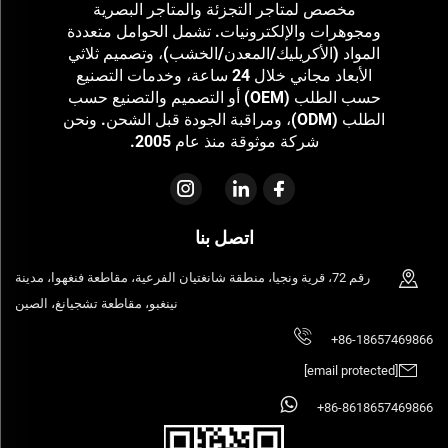
مخصص لمتاجر التجزئة والمتاجر البصرية
ومجوهرات والإلكترونيات. تشمل الحوامل متعددة
المواد (الأكريليك/المعدن/الخشب)، وتصميم ثلاثي
الأبعاد مجاني خلال 24 ساعة، وخدمات التصنيع
حسب الطلب (OEM) أو التصميم والتصنيع حسب
الطلب (ODM)، ومراقبة الجودة قبل الشحن. ونحن
شركة موثوقة منذ عام 2005.
اتصل بنا
رقم 72، قرية ونجيا، منطقة شانغتيان الفرعية، مقاطعة فنغهوا، مدينة
نينغبو، مقاطعة تشجيانغ، الصين
+86-18657469866
[email protected]
+86-8618657469866