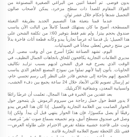
بدون فوضى. ثم أضفنا اثنين من البراغي الصغيرة المصنوعة من
الفولاذ المقاوم للصدأ ذات سطح مزخرد، يمكن لأصحاب صالون
التجميل شدها بإحكام خلال عشر ثوانٍ.
عندما قمنا بتعبئة هذا التصميم الجديد بطريقة التعبئة
المسطحة، أصبح ما كان يستهلك قسماً كاملاً من البالت الآن يناسب
صندوق بحجم بيتزا. ولم نقم فقط بتوفير 60٪ من تكلفة الشحن على
هذا العميل؛ بل قدمنا له عرضاً تجارياً يبدو وكأنه قطعة أثاث فاخرة بدلاً
من منتج رخيص يُعطى مجاناً في الصيدليات.
اليوم، تشهد الصناعة تغيّرًا أسرع من أي وقت مضى. أرى
مديري العلامات التجارية يكافحون للحاق باتجاهات الجمال النظيف، في
الوقت الذي يصرخ فيه فرق الشحن لديهم بسبب تزايـد تكاليف
الحاويات. يأتون إلينا لأنهم تملوا من نموذج المصنع الجاهز الذي يناسب
الجميع. إنهم بحاجة إلى شخص قادر على النظر إلى رسم تجسي خام،
ثم إرسال تصويم ثلاثي الأبعاد خلال 24 ساعة يجمع بين دفء الخشب،
وانسيابية المعدن، وشفافية الأكريليك.
بعد عقدين من الخبرة في هذا المجال، تعلمت أن عرضًا رائعًا
لا يدور فقط حول حمل زجاجة من سيروم الرموش. بل يتمحور حول
الحوار الصامت بين العلامة التجارية والعميل. إذا كان هذا العرض يبدو
رقيقًا أو يصل مكسورًا، فإن هذا الحوار ينتهي قبل أن يبدأ. ولكن إذا
وصل في صندوق مسطح أنيق، وتم تجميعه بسماع صوت 'نقر' مُرضية،
وثبت على قاعدة خشبية مثقلة تفرض الاحترام على طاولة العرض—
ففي تلك اللحظة تصبح العلامة التجارية قائدة.