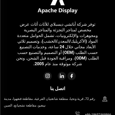
توفر شركة أباتشي ديسبلاي للأثاث أثاث عرض
مخصص لمتاجر التجزئة والمتاجر البصرية
ومجوهرات والإلكترونيات. تشمل الحوامل متعددة
المواد (الأكريليك/المعدن/الخشب)، وتصميم ثلاثي
الأبعاد مجاني خلال 24 ساعة، وخدمات التصنيع
حسب الطلب (OEM) أو التصميم والتصنيع حسب
الطلب (ODM)، ومراقبة الجودة قبل الشحن. ونحن
شركة موثوقة منذ عام 2005.
اتصل بنا
رقم 72، قرية ونجيا، منطقة شانغتيان الفرعية، مقاطعة فنغهوا، مدينة
نينغبو، مقاطعة تشجيانغ، الصين
+86-18657469866