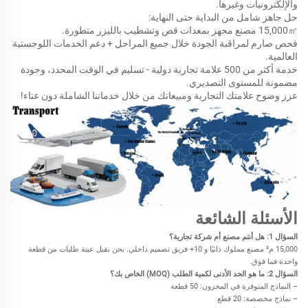
والإلكترونيات وغيرها.
حل جاهز شامل من البداية حتى النهاية:
㎡
15,000
مصنع مجهز بمعدات قص وتشطيب بالليزر متطورة.
فحص صارم لمراقبة الجودة خلال جميع المراحل + دعم الخدمات اللوجستية
العالمية.
خدمة أكثر من 500 علامة تجارية دولية - تسليم في الوقت المحدد، وجودة
مضمونة للمستوى التصديري.
عزز وضوح علامتك التجارية ومبيعاتك من خلال خدماتنا الشاملة دون عناء!
الأسئلة الشائعة
السؤال 1: هل أنتم مصنع أم شركة تجارية؟
,000 م² مصنع مملوك ذاتيًا
15
و 10+
فريق تصميم داخلي. نحن نقبل
عينة
طلبات من قطعة
واحدة فما فوق.
السؤال 2: ما هو الحد الأدنى لكمية الطلب (MOQ) الخاص بك؟
– النماذج المتوفرة في المخزون: 50 قطعة
– نماذج مخصصة:
0 قطع
2