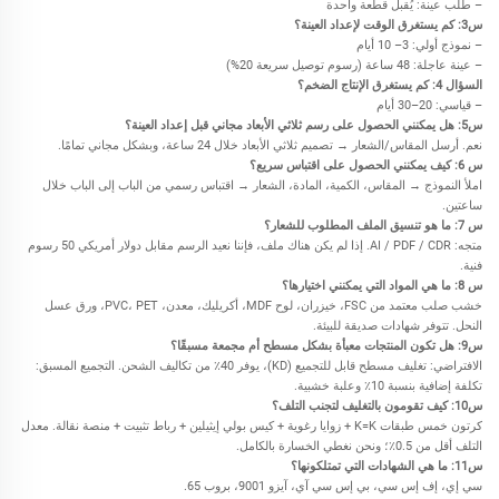
– طلب عينة: يُقبل قطعة واحدة
س3: كم يستغرق الوقت لإعداد العينة؟
– نموذج أولي: 3–
10
أيام
– عينة عاجلة: 48 ساعة (رسوم توصيل سريعة 20%)
السؤال 4: كم يستغرق الإنتاج الضخم؟
– قياسي:
20
–
30
أيام
س5: هل يمكنني الحصول على رسم ثلاثي الأبعاد مجاني قبل إعداد العينة؟
نعم. أرسل المقاس/الشعار → تصميم ثلاثي الأبعاد خلال 24 ساعة، وبشكل مجاني تمامًا.
س
6
: كيف يمكنني الحصول على اقتباس سريع؟
املأ النموذج → المقاس، الكمية، المادة، الشعار → اقتباس رسمي من الباب إلى الباب خلال
ساعتين.
س
7
: ما هو تنسيق الملف المطلوب للشعار؟
متجه: AI / PDF / CDR. إذا لم يكن هناك ملف، فإننا نعيد الرسم مقابل دولار أمريكي
50
رسوم
فنية.
س
8
: ما هي المواد التي يمكنني اختيارها؟
خشب صلب معتمد من FSC، خيزران، لوح MDF، أكريليك، معدن، PVC، PET، ورق عسل
النحل. تتوفر شهادات صديقة للبيئة.
س9: هل تكون المنتجات معبأة بشكل مسطح أم مجمعة مسبقًا؟
الافتراضي: تغليف مسطح قابل للتجميع (KD)، يوفر 40٪ من تكاليف الشحن. التجميع المسبق:
تكلفة إضافية بنسبة 10٪ وعلبة خشبية.
س10: كيف تقومون بالتغليف لتجنب التلف؟
كرتون خمس طبقات K=K + زوايا رغوية + كيس بولي إيثيلين + رباط تثبيت + منصة نقالة. معدل
التلف أقل من 0.5٪؛ ونحن نغطي الخسارة بالكامل.
س11: ما هي الشهادات التي تمتلكونها؟
سي إي، إف إس سي، بي إس سي آي، آيزو 9001، بروب 65.