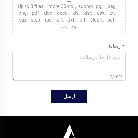
Up to 3 files，more 30mb，suppor jpg、jpeg、
png、pdf、doc、docx、xls、xlsx、csv、txt、
stp、step、igs、x_t、dxf、prt、sldprt、sat、
rar、zip
رسالة
0/1000
أرسل