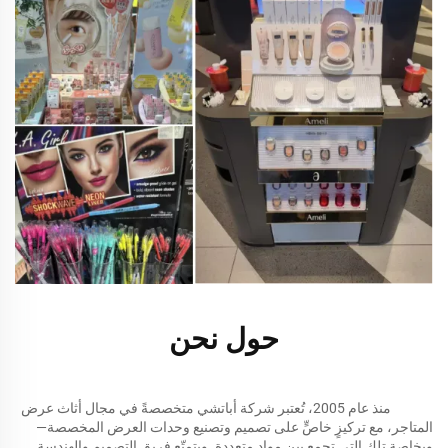
حول
نحن
منذ عام 2005، تُعتبر شركة أباتشي متخصصةً في مجال أثاث عرض
المتاجر، مع تركيزٍ خاصٍّ على تصميم وتصنيع وحدات العرض المخصصة—
وبخاصة تلك التي تجمع بين مواد متعددة. ويتمتّع فريق التصميم والهندسة