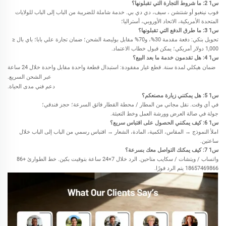
س1
2
: ما شروط التجارة التي تقبلونها؟
فوب
نينغبو أو شنتشن
، سيف، دي دي بي. خدمة شاملة للضريبة من الباب إلى الباب للولايات
المتحدة الأمريكية، الاتحاد الأوروبي، أستراليا؛
س1
3
: ما طرق الدفع التي تقبلونها؟
تحويل بنكي: دفعة مقدمة 30%، و70% مقابل بوليصة الشحن؛ ضمان تجارة علي بابا؛ باي بال ≤
1,000 دولار أمريكي؛ يمكن قبول خطاب الاعتماد.
س1
4
: هل تقدمون خدمة ما بعد البيع؟
ضمان هيكلي لمدة سنة. قطع غيار مفقودة: استبدال قطعة واحدة مقابل واحدة خلال 24 ساعة
عبر الشحن السريع.
دعم فني مدى الحياة.
س1
5
: هل يمكنني زيارة مصنعكم؟
في أي وقت. نقل مجاني من المطار / محطة القطار فائق السرعة؛ حجز فندقي؛
جولة في صالة العرض وورشة العمل وخط التعبئة.
س1
6
: كيف يمكنني الحصول على اقتباس سريع؟
املأ النموذج → المقاس، الكمية، المادة، الشعار → اقتباس رسمي من الباب إلى الباب خلال
ساعتين.
س1
7
: كيف يمكنك التواصل معك بسرعة؟
واتساب / ويتشات / سكايب متاحين. الرد خلال 7×24 ساعة بتوقيت بكين. خط الطوارئ +86
18657469866
يتم الرد فورًا.