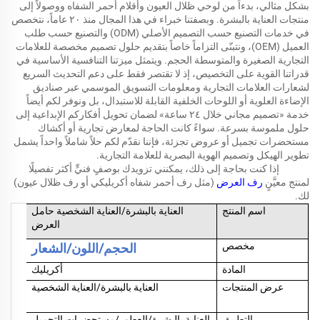
بشكل مثالي، بدءاً من لوحي ظلال العيون وأقلام أحمر الشفاه ووصولاً إلى
منتجات العناية بالبشرة. وبصفتنا خبراء في هذا المجال منذ ٢٠ عاماً، نتخصص
في خدمات التصنيع حسب التصميم الأصلي (ODM) والتصنيع حسب طلب
العميل (OEM)، ونتبنّى التزاماً خاصاً بتقديم حلول تصميم مخصصة للعلامات
التجارية الصغيرة والمتوسطة الحجم. ويتمثل ميزتنا التنافسية الأساسية في
قدراتنا القوية على التخصيص، إذ لا تقتصر فقط على دعم التحديث السريع
لشعارات العلامات التجارية ومعلومات التسويق الموسمي عبر صناديق
الإضاءة العلوية أو اللوحات الخلفية القابلة للاستبدال، بل ونوفر لكم أيضاً
خدمة «تصميم مجاني خلال ٢٤ ساعة» لضمان تحويل أفكاركم الإبداعية إلى
حلول ملموسة بسرعة. سواءً كانت الحاجة لمعارض تجارية أو أكشاك
مستحضرات تجميل أو عروض تجزئة، فإننا نقدّم لكم حلاً شاملاً واحداً يشمل
تطوير الهيكل وتصميم الهوية البصرية للعلامة التجارية.
إذا كنت بحاجة إلى ذلك، يمكنني تزويدك بوصفٍ فنيٍّ أكثر تفصيلًا
لمنتج معيَّنٍ
رف العرض
(مثل رف أحمر شفاه أكريليكي أو رف ظلال عيون)
لك.
اسم المنتج
العناية بالبشرة/العناية الشخصية
حامل
العرض
مخصص
الحجم/اللون/الشعار
المادة
أكريليك
عرض المنتجات
العناية بالبشرة/العناية الشخصية
التطبيق
العناية بالبشرة/العطور/مستحضرات التجميل