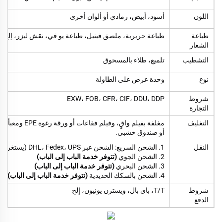
اللون
أسود، أبيض، رمادي أو ألوان أخرى
طباعة
طباعة حريرية، ملصق فينيل، طباعة يو في، نقش ليزر، إلخ
الشعار
التشطيب
تلميع، طلاء بالمسحوق
نوع
وحدة عرض على الطاولة
شروط
EXW، FOB، CFR، CIF، DDU، DDP
التجارة
التغليف
مغلفة بفيلم واق
أو صندوق خشبي.
النقل
1. الشحن السريع: الشحن عبر DHL، Fedex، UPS (يستغرق حوالي 5-7 أيام)
2. الشحن الجوي
(تتوفر خدمة الباب إلى الباب)
3. الشحن البحري
(تتوفر خدمة الباب إلى الباب)
4. الشحن بالسكك الحديدية
(تتوفر خدمة الباب إلى الباب)
شروط
T/T، باي بال، ويسترن يونيون، إلخ
الدفع