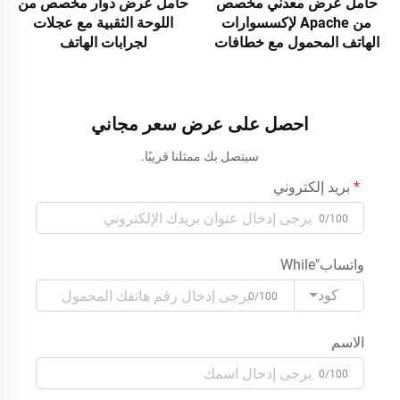
حامل عرض معدني مخصص
حامل عرض دوار مخصص من
من Apache لإكسسوارات
اللوحة الثقبية مع عجلات
الهاتف المحمول مع خطافات
لجرابات الهاتف
لعلب الهواتف والكابلات
والشواحن وبنوك الطاقة
احصل على عرض سعر مجاني
سيتصل بك ممثلنا قريبًا.
بريد إلكتروني
0/100
واتساب"While
كود
0/100
الاسم
0/100