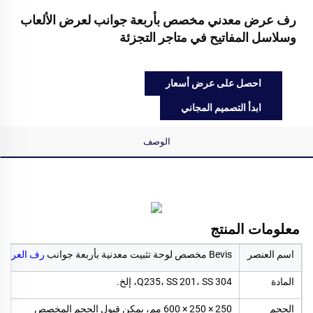
رف عرض معدني مخصص بأربعة جوانب لعرض الألعاب
وسلاسل المفاتيح في متاجر التجزئة
احصل على عرض أسعار
ابدأ التصميم المجاني
الوصف
معلومات المنتج   
اسم العنصر
Bevis مخصص لوحة تثبيت معدنية بأربعة جوانب
رف العرض
المادة
Q235، SS 201، SS 304، إلخ.
الحجم
250 × 250 × 600 مم، يمكن قبول الحجم المخصص