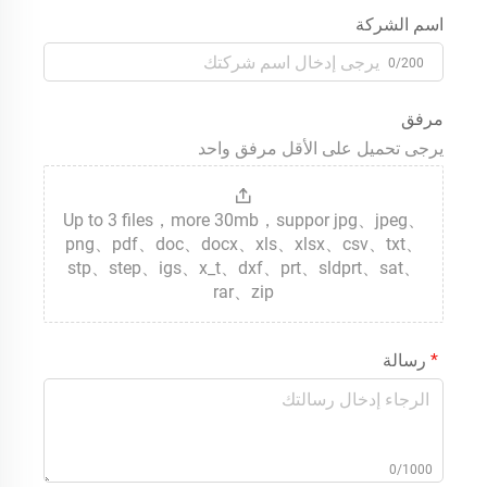
اسم الشركة
0/200
مرفق
يرجى تحميل على الأقل مرفق واحد
Up to 3 files，more 30mb，suppor jpg、jpeg、
png、pdf、doc、docx、xls、xlsx、csv、txt、
stp、step、igs、x_t、dxf、prt、sldprt、sat、
rar、zip
رسالة
0/1000