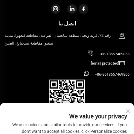
اتصل بنا
رقم 72، قرية ونجيا، منطقة شانغتيان الفرعية، مقاطعة فنغهوا، مدينة
نينغبو، مقاطعة تشجيانغ، الصين
+86-18657469866
[email protected]
+86-8618657469866
We value your privacy
We use cookies and similar tools to provide our services. If you
don't want to accept all cookies, click Personalize cookies.
حقوق الطبع والنشر © 2026 شركة نينغبو سيهووز للصناعة والتجارة الأثاث المحدودة.