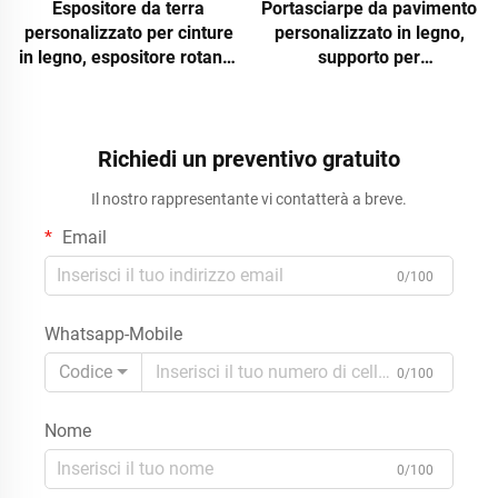
Espositore da terra
Portasciarpe da pavimento
personalizzato per cinture
personalizzato in legno,
in legno, espositore rotante
supporto per
per accessori da negozio,
abbigliamento, accessori
supporto per cinture in
per espositore, scaffale
pelle con ganci
espositivo per negozi al
dettaglio e boutique
Richiedi un preventivo gratuito
Il nostro rappresentante vi contatterà a breve.
Email
0/100
Whatsapp-Mobile
Codice
0/100
Nome
0/100