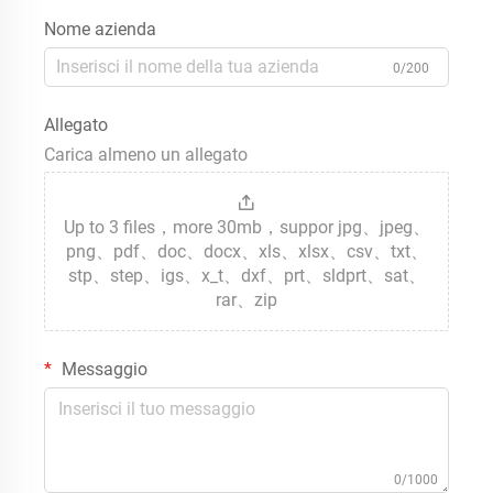
Nome azienda
0/200
Allegato
Carica almeno un allegato
Up to 3 files，more 30mb，suppor jpg、jpeg、
png、pdf、doc、docx、xls、xlsx、csv、txt、
stp、step、igs、x_t、dxf、prt、sldprt、sat、
rar、zip
Messaggio
0/1000