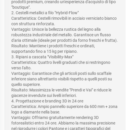
prodotti premium, creando un'esperienza d'acquisto di tipo
"boutique".
2. Cestelli metallici a filo "Hybrid-Flow"
Caratteristica: Cestelli rimovibili in acciaio verniciato bianco
con struttura rinforzata.
Vantaggio: Unisce la bellezza rustica del legno alla
robustezza industriale del metallo. Garantisce un flusso
d'aria ottimale (ideale per prodotti da forno freschi e frutta).
Risultato: Mantiene i prodotti freschi e ordinati,
supportando fino a 15 kg per ripiano.
3. Ripiani a cascata "Visibility-Max"
Caratteristica: Quattro livelli graduati che si restringono
verso l'alto.
Vantaggio: Garantisce che gli articoli posti sullo scaffale
inferiore siano altrettanto visibili rispetto a quelli posti su
quello superiore.
Risultato: Massimizza le vendite "Prendi e Vai" e riduce le
giacenze invendute sui livelli inferiori.
4. Progettazione e branding 3D in 24 ore
Caratteristica: Ampio pannello superiore da 600 mm + zona
logo a diamante nella base.
Vantaggio: Offriamo gratuitamente rendering 3D
fotorealistici entro 24 ore. Abbiamo la massima precisione
nel riprodurre i colori Pantone e i caratteri tipografici del