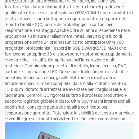
attrezzature ad alta precisione, tra cui taglio, incisione laser,
foratura e lucidatura diamantata. Il nostro team di produzione
qualificato offre servizi professionali OEM/ODM. I nostri prodotti e i
relativi processi sono sottoposti a rigorosi controlli da parte del
reparto Qualità (QC) prima dell’imballaggio in cartoni per
l’esportazione. I vantaggi Apache Oltre 20 anni di esperienza nella
produzione su misura di allestimenti retail. Servizio gratuito di
progettazione entro 24 ore: nessun costo anticipato! Oltre 100
progettisti professionisti (esperti in SOLIDWORKS/3D MAX) che
forniscono anteprime 3D di showroom, trasformando rapidamente
le vostre idee in realtà. Competenza nell’integrazione multi-
materiale: Combinazione perfetta di metallo, legno, acrilico, PVC,
cartone e illuminazione LED. Creazione di allestimenti resistenti e
accattivanti per cosmetici, gioielli, elettronica e molto altro.
Soluzione chiavi in mano completa, dalla A alla Z: Stabilimento di
15.000 m² dotato di attrezzature avanzate per il taglio laser e la
lucidatura. Controlli QC rigorosi su tutto il processo produttivo +
supporto logistico globale incluso. Oltre 500 marchi internazionali
soddisfatti: consegne puntuali e qualità certificata per
l’esportazione garantite. Potenziate la visibilità del vostro marchio e
le vendite grazie ai nostri servizi end-to-end senza complicazioni!