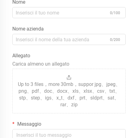
Nome
0/100
Nome azienda
0/200
Allegato
Carica almeno un allegato
Up to 3 files，more 30mb，suppor jpg、jpeg、
png、pdf、doc、docx、xls、xlsx、csv、txt、
stp、step、igs、x_t、dxf、prt、sldprt、sat、
rar、zip
Messaggio