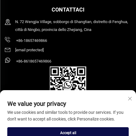
CONTATTACI
N. 72 Wengjia Village, sobborgo di Shangtian, distretto di Fenghua,
città di Ningbo, provincia dello Zhejiang, Cina
+86-18657469866
[email protected]
+86-8618657469866
We value your privacy
We use cookies and similar tools to provide our services. If you
don't want to accept all cookies, click Personalize cookies.
Copyright © 2026 Ningbo Sihooz Furniture Industry And Trade Co., Ltd. Tutti i
diritti riservati.
Informativa sulla privacy
Accept all