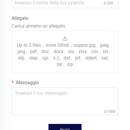
0/200
Allegato
Carica almeno un allegato
Up to 3 files，more 30mb，suppor jpg、jpeg、
png、pdf、doc、docx、xls、xlsx、csv、txt、
stp、step、igs、x_t、dxf、prt、sldprt、sat、
rar、zip
Messaggio
0/1000
Invia