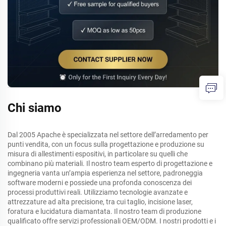
Chi siamo
Dal 2005 Apache è specializzata nel settore dell’arredamento per
punti vendita, con un focus sulla progettazione e produzione su
misura di allestimenti espositivi, in particolare su quelli che
combinano più materiali. Il nostro team esperto di progettazione e
ingegneria vanta un’ampia esperienza nel settore, padroneggia
software moderni e possiede una profonda conoscenza dei
processi produttivi reali. Utilizziamo tecnologie avanzate e
attrezzature ad alta precisione, tra cui taglio, incisione laser,
foratura e lucidatura diamantata. Il nostro team di produzione
qualificato offre servizi professionali OEM/ODM. I nostri prodotti e i