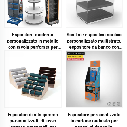
Espositore moderno
Scaffale espositivo acrilico
personalizzato in metallo
personalizzato multistrato,
con tavola perforata per
espositore da banco con
negozi al dettaglio, punti
armadietto chiuso a chiave
vendita e supermercati
per negozi al dettaglio
Espositori di alta gamma
Espositore personalizzato
personalizzati, di lusso
in cartone ondulato per