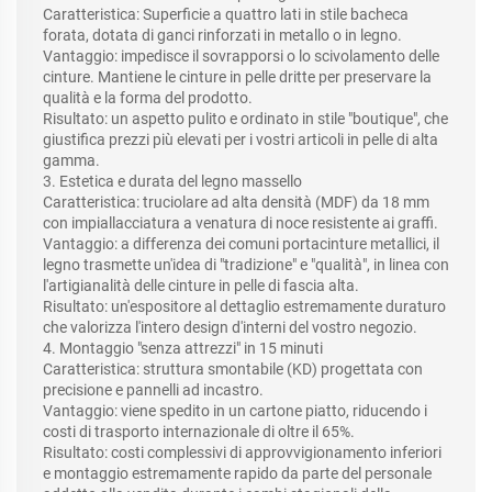
Caratteristica: Superficie a quattro lati in stile bacheca
forata, dotata di ganci rinforzati in metallo o in legno.
Vantaggio: impedisce il sovrapporsi o lo scivolamento delle
cinture. Mantiene le cinture in pelle dritte per preservare la
qualità e la forma del prodotto.
Risultato: un aspetto pulito e ordinato in stile "boutique", che
giustifica prezzi più elevati per i vostri articoli in pelle di alta
gamma.
3. Estetica e durata del legno massello
Caratteristica: truciolare ad alta densità (MDF) da 18 mm
con impiallacciatura a venatura di noce resistente ai graffi.
Vantaggio: a differenza dei comuni portacinture metallici, il
legno trasmette un'idea di "tradizione" e "qualità", in linea con
l'artigianalità delle cinture in pelle di fascia alta.
Risultato: un'espositore al dettaglio estremamente duraturo
che valorizza l'intero design d'interni del vostro negozio.
4. Montaggio "senza attrezzi" in 15 minuti
Caratteristica: struttura smontabile (KD) progettata con
precisione e pannelli ad incastro.
Vantaggio: viene spedito in un cartone piatto, riducendo i
costi di trasporto internazionale di oltre il 65%.
Risultato: costi complessivi di approvvigionamento inferiori
e montaggio estremamente rapido da parte del personale