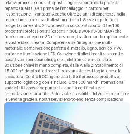
relativi processi sono sottoposti a rigorosi controlli da parte del
reparto Qualità (QC) prima dell’imballaggio in cartoni per
l’esportazione. I vantaggi Apache Oltre 20 anni di esperienza nella
produzione su misura di allestimenti retail. Servizio gratuito di
progettazione entro 24 ore: nessun costo anticipato! Oltre 100
progettisti professionisti (esperti in SOLIDWORKS/3D MAX) che
forniscono anteprime 3D di showroom, trasformando rapidamente
le vostre idee in realtà. Competenza nell’integrazione multi-
materiale: Combinazione perfetta di metallo, legno, acrilico, PVC,
cartone e illuminazione LED. Creazione di allestimenti resistenti e
accattivanti per cosmetici, gioielli, elettronica e molto altro.
Soluzione chiavi in mano completa, dalla A alla Z: Stabilimento di
15.000 m² dotato di attrezzature avanzate per il taglio laser e la
lucidatura. Controlli QC rigorosi su tutto il processo produttivo +
supporto logistico globale incluso. Oltre 500 marchi internazionali
soddisfatti: consegne puntuali e qualità certificata per
l’esportazione garantite. Potenziate la visibilità del vostro marchio e
le vendite grazie ai nostri servizi end-to-end senza complicazioni!