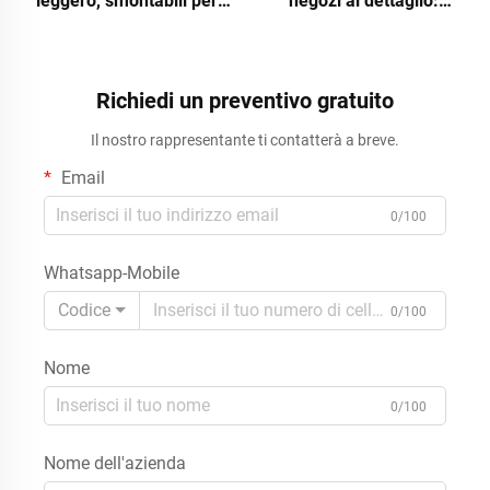
leggero, smontabili per
negozi al dettaglio:
gioielli e accessori per
espositore da terra per
orologi, per negozi al
cappelli da baseball,
dettaglio
cartoncini promozionali e
capi di abbigliamento come
Richiedi un preventivo gratuito
t-shirt (POS)
Il nostro rappresentante ti contatterà a breve.
Email
0/100
Whatsapp-Mobile
Codice
0/100
Nome
0/100
Nome dell'azienda