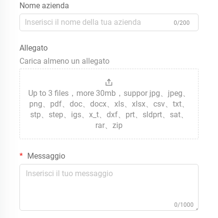
Nome azienda
0/200
Allegato
Carica almeno un allegato
Up to 3 files，more 30mb，suppor jpg、jpeg、
png、pdf、doc、docx、xls、xlsx、csv、txt、
stp、step、igs、x_t、dxf、prt、sldprt、sat、
rar、zip
Messaggio
0/1000