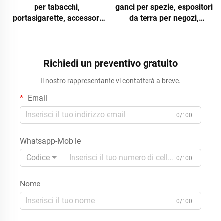
per tabacchi,
ganci per spezie, espositori
portasigarette, accessori
da terra per negozi,
per fumatori, in acrilico,
supporti espositivi al
metallo e legno, per negozi
dettaglio per il marketing di
al dettaglio di articoli per
marca destinati a negozi di
fumatori e boutique di
cucina e alimentari.
Richiedi un preventivo gratuito
lusso, unità con marchio
Il nostro rappresentante vi contatterà a breve.
Apache
Email
0/100
Whatsapp-Mobile
Codice
0/100
Nome
0/100