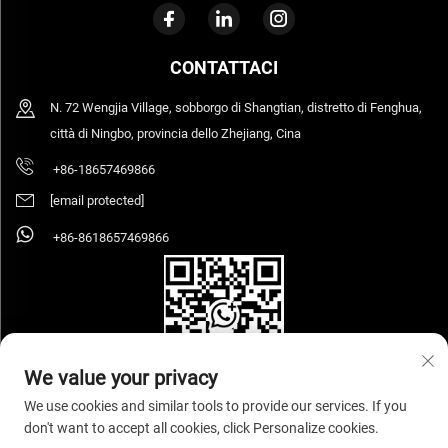
CONTATTACI
N. 72 Wengjia Village, sobborgo di Shangtian, distretto di Fenghua,
città di Ningbo, provincia dello Zhejiang, Cina
+86-18657469866
[email protected]
+86-8618657469866
We value your privacy
We use cookies and similar tools to provide our services. If you
don't want to accept all cookies, click Personalize cookies.
Copyright © 2026 Ningbo Sihooz Furniture Industry And Trade Co., Ltd. Tutti i