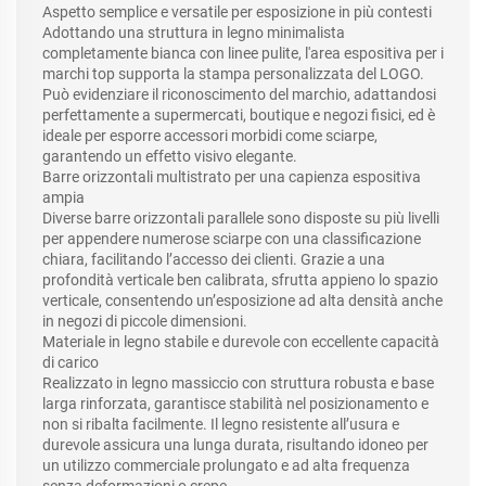
Aspetto semplice e versatile per esposizione in più contesti
Adottando una struttura in legno minimalista
completamente bianca con linee pulite, l'area espositiva per i
marchi top supporta la stampa personalizzata del LOGO.
Può evidenziare il riconoscimento del marchio, adattandosi
perfettamente a supermercati, boutique e negozi fisici, ed è
ideale per esporre accessori morbidi come sciarpe,
garantendo un effetto visivo elegante.
Barre orizzontali multistrato per una capienza espositiva
ampia
Diverse barre orizzontali parallele sono disposte su più livelli
per appendere numerose sciarpe con una classificazione
chiara, facilitando l’accesso dei clienti. Grazie a una
profondità verticale ben calibrata, sfrutta appieno lo spazio
verticale, consentendo un’esposizione ad alta densità anche
in negozi di piccole dimensioni.
Materiale in legno stabile e durevole con eccellente capacità
di carico
Realizzato in legno massiccio con struttura robusta e base
larga rinforzata, garantisce stabilità nel posizionamento e
non si ribalta facilmente. Il legno resistente all’usura e
durevole assicura una lunga durata, risultando idoneo per
un utilizzo commerciale prolungato e ad alta frequenza