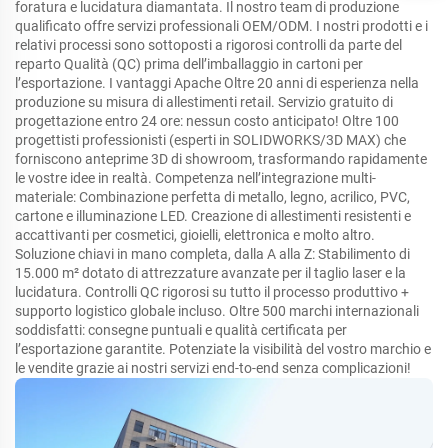
foratura e lucidatura diamantata. Il nostro team di produzione
qualificato offre servizi professionali OEM/ODM. I nostri prodotti e i
relativi processi sono sottoposti a rigorosi controlli da parte del
reparto Qualità (QC) prima dell’imballaggio in cartoni per
l’esportazione. I vantaggi Apache Oltre 20 anni di esperienza nella
produzione su misura di allestimenti retail. Servizio gratuito di
progettazione entro 24 ore: nessun costo anticipato! Oltre 100
progettisti professionisti (esperti in SOLIDWORKS/3D MAX) che
forniscono anteprime 3D di showroom, trasformando rapidamente
le vostre idee in realtà. Competenza nell’integrazione multi-
materiale: Combinazione perfetta di metallo, legno, acrilico, PVC,
cartone e illuminazione LED. Creazione di allestimenti resistenti e
accattivanti per cosmetici, gioielli, elettronica e molto altro.
Soluzione chiavi in mano completa, dalla A alla Z: Stabilimento di
15.000 m² dotato di attrezzature avanzate per il taglio laser e la
lucidatura. Controlli QC rigorosi su tutto il processo produttivo +
supporto logistico globale incluso. Oltre 500 marchi internazionali
soddisfatti: consegne puntuali e qualità certificata per
l’esportazione garantite. Potenziate la visibilità del vostro marchio e
le vendite grazie ai nostri servizi end-to-end senza complicazioni!