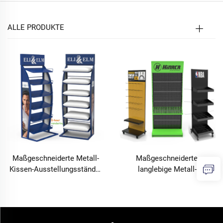
ALLE PRODUKTE
Maßgeschneiderte Metall-
Maßgeschneiderte,
Kissen-Ausstellungsständer
langlebige Metall-
für Supermarktrechtregale
Displayständer mit hoher
zur Präsentation im
Tragfähigkeit für
Ladenfenster
Einzelhandelsgeschäfte und
Supermärkte