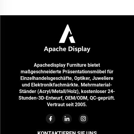
Milwaukee, Stanley, Bosch), um vielfältige Werkzeuge wie
Drehmomentschlüssel, Schaufeln, Bohrmaschinen, Zangen und mehr in
Einzelhandelsumgebungen wie h...
Apachedisplay Furniture bietet
maßgeschneiderte Präsentationsmöbel für
Einzelhandelsgeschäfte, Optiker, Juweliere
und Elektronikfachmärkte. Mehrmaterial-
Ständer (Acryl/Metall/Holz), kostenloser 24-
Stunden-3D-Entwurf, OEM/ODM, QC-geprüft.
Vertraut seit 2005.
KONTAKTIEREN SIE UNS