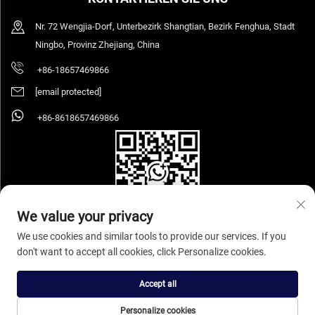
Nr. 72 Wengjia-Dorf, Unterbezirk Shangtian, Bezirk Fenghua, Stadt
Ningbo, Provinz Zhejiang, China
+86-18657469866
[email protected]
+86-8618657469866
We value your privacy
We use cookies and similar tools to provide our services. If you
don't want to accept all cookies, click Personalize cookies.
Urheberrecht © 2026 Ningbo Sihooz Furniture Industry And Trade Co., Ltd. Alle
Rechte vorbehalten.
Datenschutzrichtlinie
Accept all
Personalize cookies