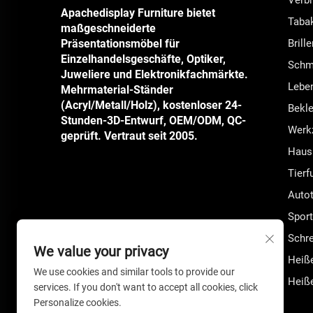
Verbr
Apachedisplay Furniture bietet
Tabak
maßgeschneiderte
Präsentationsmöbel für
Brill
Einzelhandelsgeschäfte, Optiker,
Schm
Juweliere und Elektronikfachmärkte.
Lebe
Mehrmaterial-Ständer
(Acryl/Metall/Holz), kostenloser 24-
Bekl
Stunden-3D-Entwurf, OEM/ODM, QC-
Werkz
geprüft. Vertraut seit 2005.
Haush
Tierf
Autot
Sport
Schre
We value your privacy
Heiße
We use cookies and similar tools to provide our
Heiße
services. If you don't want to accept all cookies, click
Personalize cookies.