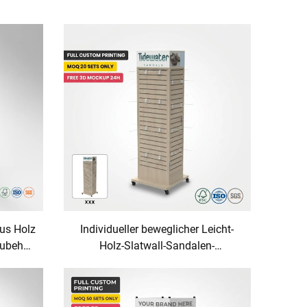
aus Holz
Individueller beweglicher Leicht-
Zubehör
Holz-Slatwall-Sandalen-
 für
Präsentationsständer mit Rollen,
en
bodenstehender Einzelhandels-
Ständer für Schuhe im Geschäft