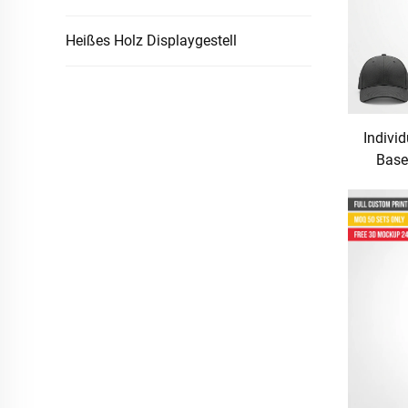
Heißes Holz Displaygestell
Individ
Base
B
Einzel
Kopf
Stä