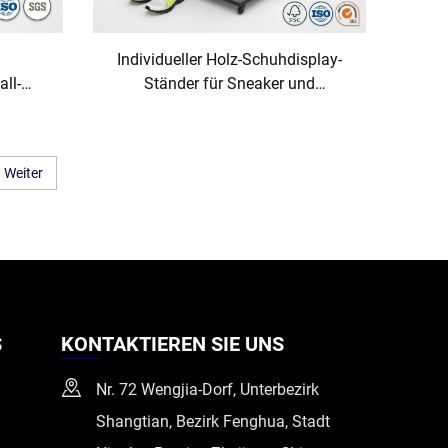
Individueller Holz-Schuhdisplay-
ll-
Ständer für Sneaker und
Sportschuhe für
Einzelhandelsgeschäfte; stehendes
Regal für die Ladenfläche;
Weiter
hwand-
Kleiderständer
n,
egal
S
KONTAKTIEREN SIE UNS
Nr. 72 Wengjia-Dorf, Unterbezirk
Shangtian, Bezirk Fenghua, Stadt