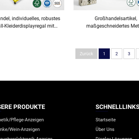
del, individuelles, robustes
Großhandelsartikel,
ll-Kleiderdisplayregal mit
maßgeschneidertes Meta
ichem Kleideraufhänger und
Displaygestell für
Marken-Header für
umweltfreundliche
zelhandelsgeschäfte für
Einkaufstaschen,
Zurück
1
2
3
Bekleidung
Einzelhandelsfiliale, Loc
Hakenregal mit Körbe
bodenstehendes Displayr
SERE PRODUKTE
SCHNELLLINK
etik/Pflege-Anzeigen
Startseite
änke/Wein-Anzeigen
Über Uns