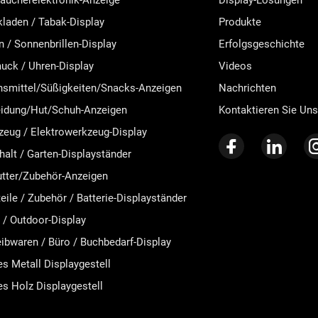
aucherelektronik-Anzeige
Display-Lösungen
laden / Tabak-Display
Produkte
en / Sonnenbrillen-Display
Erfolgsgeschichte
uck / Uhren-Display
Videos
nsmittel/Süßigkeiten/Snacks-Anzeigen
Nachrichten
eidung/Hut/Schuh-Anzeigen
Kontaktieren Sie Uns
eug / Elektrowerkzeug-Display
alt / Garten-Displayständer
utter/Zubehör-Anzeigen
eile / Zubehör / Batterie-Displayständer
 / Outdoor-Display
ibwaren / Büro / Buchbedarf-Display
s Metall Displaygestell
s Holz Displaygestell