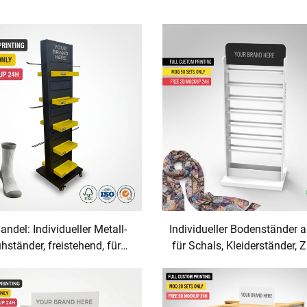
ndel: Individueller Metall-
Individueller Bodenständer 
hständer, freistehend, für
für Schals, Kleiderständer, 
skleidung, Stiefel, Socken,
und Präsentationsständer
r – Turmständer mit Haken
Einzelhandelsboutiqu
latwall-Einrichtung für den