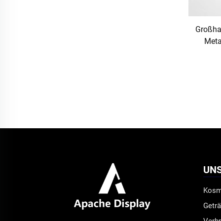
Großhan
Meta
bewegl
Ein
UN
Kosm
Getr