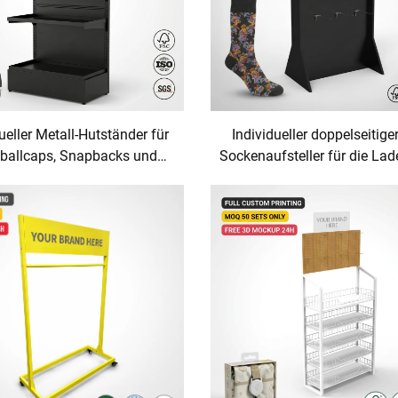
ueller Metall-Hutständer für
Individueller doppelseitige
ballcaps, Snapbacks und
Sockenaufsteller für die La
ucket Hats, stehender
– freistehender Einzelhan
handels-Hutorganisator für
Hakenständer mit OEM-Log
bedeckungen, Hutständer,
– Großhandel
nder, Ausstellungsstück