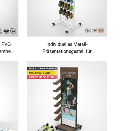
r PVC-
Individuelles Metall-
dentheke
Präsentationsgestell für
dels-
Handschuhe, Stoffe und Kleidung;
odruck
freistehender, tragbarer
Bekleidungsständer für
Einzelhandelsgeschäfte und
Boutiquen