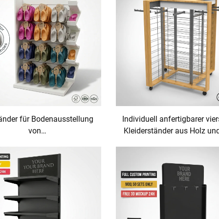
Einzelhandel
änder für Bodenausstellung
Individuell anfertigbarer vier
von
Kleiderständer aus Holz un
chuhen/Schuhen/Stiefeln,
für den Großhandel 
seitige Ausstellungsständer
Kleiderständer
it Haken für Schuhe in
elhandelsgeschäften und
Supermarktauslagen