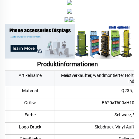
Produktinformationen   
Artikelname
Meistverkaufter, wandmontierter Holzge
indiv
Material
Q235, SS 
Größe
B620×T600×H100 m
Farbe
Schwarz, Wei
Logo-Druck
Siebdruck, Vinyl-Aufkle