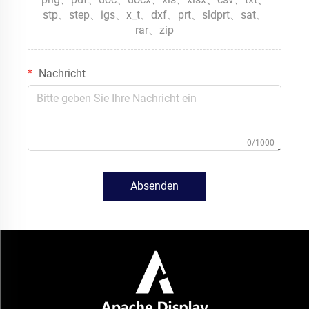
stp、step、igs、x_t、dxf、prt、sldprt、sat、
rar、zip
Nachricht
0/1000
Absenden