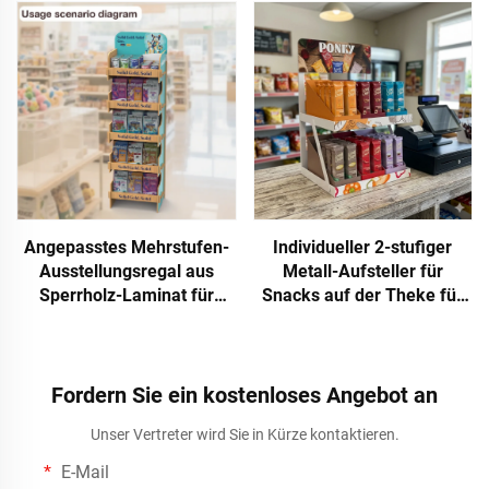
Präsentationsständer für
Sonnenbrillen,
Spielzeug und
Tresenausstellung für
Schlüsselanhänger in
Schmuck im Einzelhandel
Einzelhandelsgeschäften
und Markt
Angepasstes Mehrstufen-
Individueller 2-stufiger
Ausstellungsregal aus
Metall-Aufsteller für
Sperrholz-Laminat für
Snacks auf der Theke für
Tierfutter in Supermärkten
Lebensmittelgeschäfte,
Einzelhandelsgeschäfte,
Lebensmittel, Chips, POS-
und Werbeaufsteller
Fordern Sie ein kostenloses Angebot an
Apache
Unser Vertreter wird Sie in Kürze kontaktieren.
E-Mail