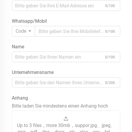
0/100
Whatsapp/Mobil
Code
0/100
Name
0/100
Unternehmensname
0/200
Anhang
Bitte laden Sie mindestens einen Anhang hoch
Up to 3 files，more 30mb，suppor jpg、jpeg、
png、pdf、doc、docx、xls、xlsx、csv、txt、