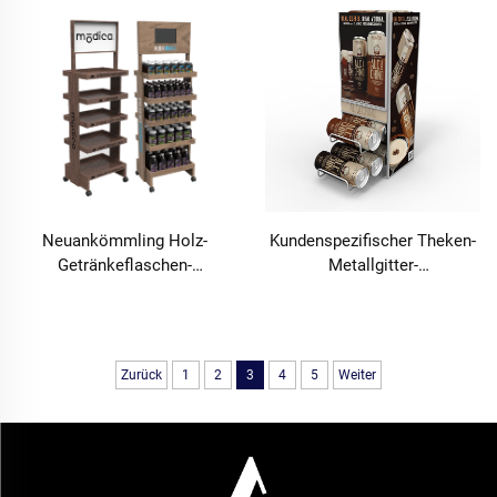
Bierdosen für Supermärkte
oder Spirituosengeschäfte
Neuankömmling Holz-
Kundenspezifischer Theken-
Getränkeflaschen-
Metallgitter-
Ausstellungsständer Bier-
Ausstellungsständer
Boden-Ausstellungsstand für
Dosenkaffee-
Lebensmittelgeschäft
Ausstellungsständer
Spender für Supermarkt
Zurück
1
2
3
4
5
Weiter