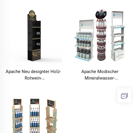
langlebig mit Lacklackierung
Ausstellungsständer mit
Lebensmittelgeschäft
Rädern
Weingeschäft
Apache Neu designter Holz-
Apache Modischer
Rotwein-
Mineralwasser-
Ausstellungsständer für
Ausstellungsständer,
Geschäfte
individuell konfigurierbar,
Bodenmodell für beliebte
Geschäfte in Supermärkten