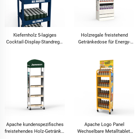
Kiefernholz 5-lagiges
Holzregale freistehend
Cocktail-Display-Standregal
Getränkedose für Energy-
mit Rädern für Weingeschäft
Drinks Displayständer für
Geschäfte zur Aufbewahrung
und Präsentation
Apache kundenspezifisches
Apache Logo Panel
freistehendes Holz-Getränke-
Wechselbare Metalltablett
Whiskyflaschen-Displayregal
Leichtbier-