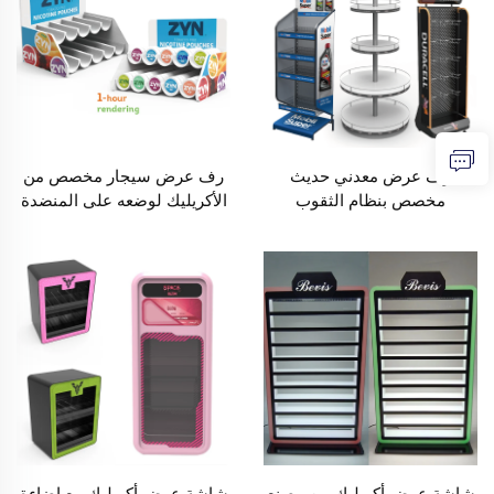
رف عرض معدني حديث
رف عرض سيجار مخصص من
مخصص بنظام الثقوب
الأكريليك لوضعه على المنضدة
(Pegboard) للوضع على
لمتجر التبغ
الأرضية، مناسب لنقطة البيع
في المتاجر ومحلات
السوبرماركت
شاشة عرض أكريليك من مصنع
شاشة عرض أكريليك مع إضاءة