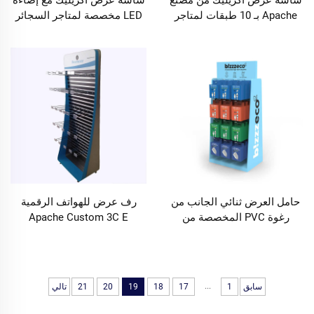
Apache بـ 10 طبقات لمتاجر
LED مخصصة لمتاجر السجائر
السجائر مع إضاءة LED
حامل العرض ثنائي الجانب من
رف عرض للهواتف الرقمية
رغوة PVC المخصصة من
Apache Custom 3C E
Apache للمتاجر التجزئة
...
سابق
1
17
18
19
20
21
تالي