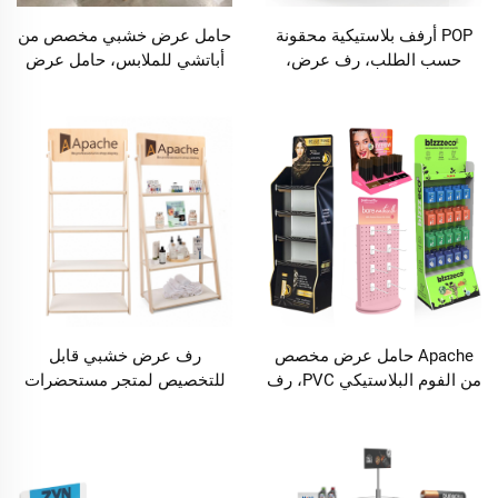
POP أرفف بلاستيكية محقونة
حامل عرض خشبي مخصص من
حسب الطلب، رف عرض،
أباتشي للملابس، حامل عرض
حامل عرض أرضي من PVC مع
للملابس للقمصان والقبعات
PP أو Hips
Apache حامل عرض مخصص
رف عرض خشبي قابل
من الفوم البلاستيكي PVC، رف
للتخصيص لمتجر مستحضرات
عرض أرضي فوركس
التجميل، حامل عرض بجودة
لإكسسوارات الهاتف في متجر
عالية
التجزئة