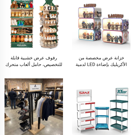
خزانة عرض مخصصة من
رفوف عرض خشبية قابلة
الأكريليك بإضاءة LED لدمية
للتخصيص، حامل ألعاب متحرك
لابوبو المحظوظة (Labubu
ودوار لمتاجر التجزئة، السوبر
Blind Box) لوضعها على
ماركت، ومتاجر الألعاب من أجل
المكتب، مع إضاءة لديكور
الخشب الرقائقي
المنزل