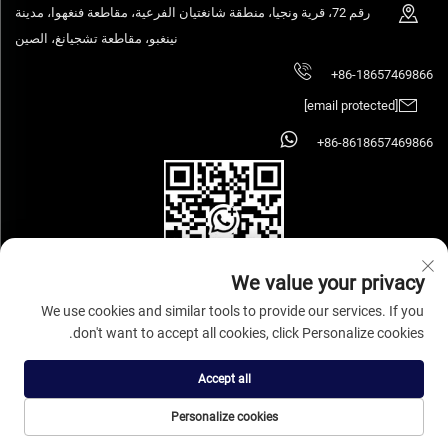
رقم 72، قرية ونجيا، منطقة شانغتيان الفرعية، مقاطعة فنغهوا، مدينة
نينغبو، مقاطعة تشجيانغ، الصين
+86-18657469866
[email protected]
+86-8618657469866
We value your privacy
We use cookies and similar tools to provide our services. If you
don't want to accept all cookies, click Personalize cookies.
حقوق الطبع والنشر © 2026 شركة نينغبو سيهووز للصناعة والتجارة الأثاث المحدودة.
جميع الحقوق محفوظة.
سياسة الخصوصية
Accept all
Personalize cookies
الصفحة الرئيسية
المنتجات
البريد الإلكتروني
الهاتف