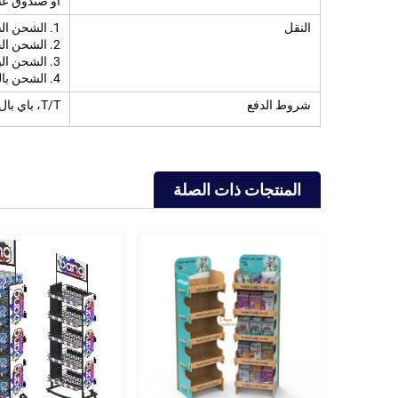
أو صندوق عس
النقل
1. الشحن السريع: الشحن عبر DHL، Fedex، UPS (يستغرق حوالي 5-7 أيام)
2. الشحن الجوي
3. الشحن البحري
4. الشحن بالسكك الحديدية
شروط الدفع
T/T، باي بال، ويسترن يونيون، إلخ
المنتجات ذات الصلة