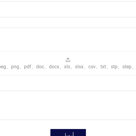
g、jpeg、png、pdf、doc、docx、xls、xlsx、csv、txt、stp、step、
أرسل