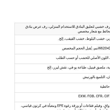
ا: رف خشبي لتعليق البنادق للاستخدام المنزلي، رف عرض بنادق
لحائط مع شعار مخصص
ر، خشب البلوط، خشب القيقب، إلخ.
بل الحجم المخصص
 اللون الأصلي للخشب أو حسب الطلب
ة، ملصق فينيل، طباعة يو في، نقش ليزر، إلخ
ان، التلميع بالورنيش
ائطية
EXW، FOB، CFR، CIF
مغلفة بفيلم واقٍ، وفيلم فقاعات أو ورقة رغوة EPE ومعبأة في كرتون قياسي،