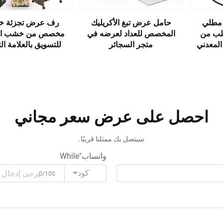
مطلي
حامل عرض تبغ الأكريليك
رف عرض تجزئة خ
لب من
المخصص للعداد لعرضه في
مخصص من خشب الص
ك المعدني
متجر السجائر
للتسويق بالعلامة الت
لبيرة
ر الكحول
احصل على عرض سعر مجاني
سيتصل بك ممثلنا قريبًا.
واتساب"While
كود
0/100