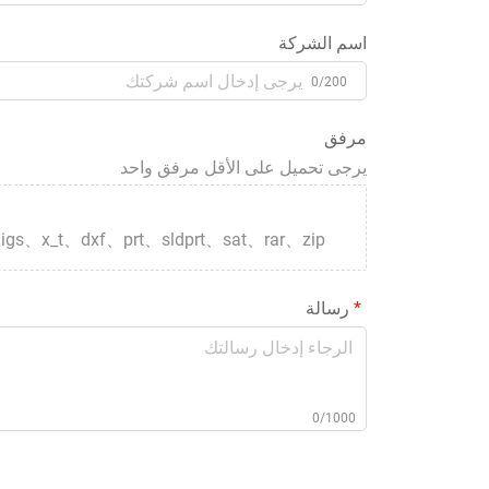
اسم الشركة
0/200
مرفق
يرجى تحميل على الأقل مرفق واحد
igs、x_t、dxf、prt、sldprt、sat、rar、zip
رسالة
0/1000