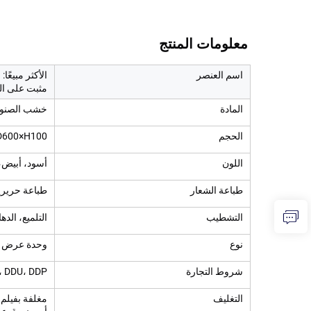
معلومات المنتج   
اسم العنصر
الأكثر مبيعً
مثبت على ا
المادة
خشب الصنوب
الحجم
W620×D600×H100مم، يُق
اللون
أسود، أبيض،
طباعة الشعار
طباعة حريري
التشطيب
التلميع، الده
نوع
وحدة عرض ح
شروط التجارة
، DDU، DDP
التغليف