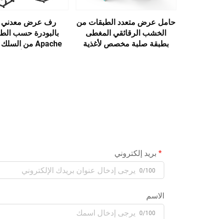
حامل عرض متعدد الطبقات من
رف عرض معدني 
الخشب الرقائقي المغطى
بالبودرة حسب الط
بطبقة صلبة مخصص لأغذية
Apache من السل
الحيوانات الأليفة للمتاجر الكبرى
للمرطبات أو علب ا
للسوبرماركت أو متاج
بريد إلكتروني
0/100
الاسم
0/100