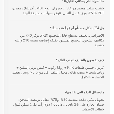
ما المواد التي يمكنني اختيارها؟
خشب صلب معتمد من FSC، خيزران، لوح MDF، أكريليك، معدن،
PVC، PET، ورق عسل النحل. تتوفر شهادات صديقة للبيئة.
هل تُعبَّأ بشكل مسطّح أم مُجمَّعة مسبقًا؟
الافتراضي: تغليف مسطح قابل للتجميع (KD)، يوفر 40٪ من
تكاليف الشحن. التجميع المسبق: تكلفة إضافية بنسبة 10٪ وعلبة
خشبية.
كيف تقومون بالتغليف لتجنب التلف؟
كرتون خمس طبقات K=K + زوايا رغوية + كيس بولي إيثيلين +
رباط تثبيت + منصة نقالة. معدل التلف أقل من 0.5٪؛ ونحن نغطي
الخسارة بالكامل.
ما وسائل الدفع التي تقبلونها؟
تحويل بنكي: دفعة مقدمة 30%، و70% مقابل بوليصة الشحن؛
ضمان تجارة علي بابا؛ باي بال ≤ 1,000 دولار أمريكي؛ يمكن قبول
خطاب الاعتماد.