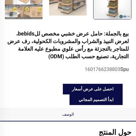
بيع بالجملة: حامل عرض خشبي مخصص للbebids،
لعرض النبيذ والشراب والمشروبات الكحولية، رف عرض
للمتاجر بالتجزئة مع رأس علوي مطبوع عليه العلامة
التجارية، تصنيع حسب الطلب (ODM)
1601766238803
Spu
احصل على عرض أسعار
ابدأ التصميم المجاني
الوصف
حول المنتج