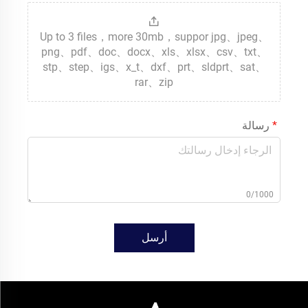
Up to 3 files，more 30mb，suppor jpg、jpeg、
png、pdf、doc、docx、xls、xlsx、csv、txt、
stp、step、igs、x_t、dxf、prt、sldprt、sat、
rar、zip
رسالة
0/1000
أرسل