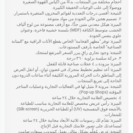
أحجام مختلفة من المنتجات، بدءًا من أكياس القهوة الصغيرة
ووصولًا إلى علب الوجبات الخفيفة الكبيرة.
النتيجة: أقصى درجات التعددية لقوائم المخزون المتغيرة باستمرار.
٢. تصميم هجين عالي الجودة من مواد متنوعة
الميزة: هيكل معدني متين جدًّا، مع أرفف مصنوعة من لوح ألياف
الخشب متوسط الكثافة (MDF) بلمسة خشبية فاخرة، وعنوان
علوي بنفس الجودة.
الميزة: توفر "مظهر الفخامة" الخاص بقطع الأثاث الراقية مع "المتانة
الصناعية" الخاصة بأرفف المستودعات.
النتيجة: وجود تجاري راقٍ يبرر السعر المرتفع لمنتجك.
٣. حركة سلسة بزاوية ٣٦٠ درجة
الميزة: مزودة بـ ٤ عجلات صناعية قابلة للقفل.
الميزة: أعد تنظيم تخطيط متجرك في غضون ثوانٍ، أو انقل العرض
إلى المناطق ذات الحركة المرورية الكثيفة أثناء ساعات الذروة دون
الحاجة إلى تفريغ المنتجات.
النتيجة: مرونة لا مثيل لها في الفعاليات التجارية وعمليات المتاجر
المؤقتة (Pop-up Shops).
٤. تخصيص العلامة التجارية خلال ٢٤ ساعة
الميزة: رأس عريض مخصص للعلامة التجارية مناسب للطباعة
بالأشعة فوق البنفسجية (UV) أو للطباعة الحريرية (Silk-screen)
للشعارات.
الميزة: نقدّم لك رسومات ثلاثية الأبعاد مجانية خلال ٢٤ ساعة
لمساعدتك على تصور علامتك التجارية قبل الإنتاج.
النتيجة: عرض مُعلَّم بشكل مثالي يعمل كمندوب مبيعات صامت