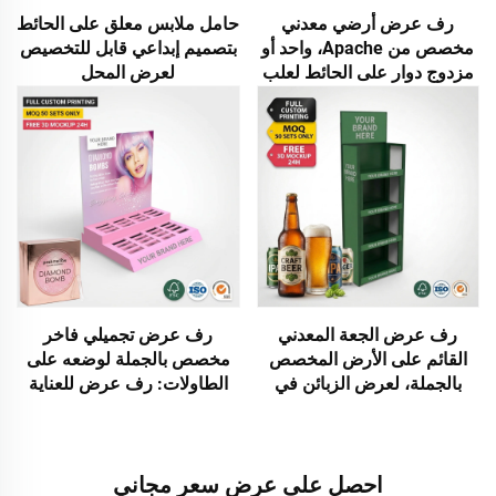
رف عرض أرضي معدني
حامل ملابس معلق على الحائط
مخصص من Apache، واحد أو
بتصميم إبداعي قابل للتخصيص
مزدوج دوار على الحائط لعلب
لعرض المحل
الهواتف وكابلات USB وبنك
الطاقة
رف عرض الجعة المعدني
رف عرض تجميلي فاخر
القائم على الأرض المخصص
مخصص بالجملة لوضعه على
بالجملة، لعرض الزبائن في
الطاولات: رف عرض للعناية
المتاجر، ورف عرض زجاجات
بالبشرة وكريمات الوجه
السايدير والرُّم والنبيذ، ورف
وكريمات الجسم، ورف عرض
عرض نقاط البيع (POS) مزودًا
تجميلي لمتاجر التجزئة
بلوحة عنوان علوية، وقابل
احصل على عرض سعر مجاني