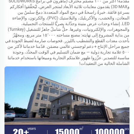
مقدَّمة! أكثر من ١٠٠ مصمِّم محترف (ماهرون في برامج SOLIDWORKS
و3D MAX) يقدمون معاينات ثلاثية الأبعاد لمتجر العرض، ليُحقِّقوا أفكاركم
بسرعةٍ فائقة. خبرةٌ راسخةٌ في دمج المواد المتعددة: دمجٌ سلسٌ بين
المعادن، والخشب، والأكريليك، والبلاستيك (PVC)، والكرتون، والإضاءة
LED. إنشاء وحدات عرض متينة وجذّابة بصريًّا للمنتجات التجميلية،
والمجوهرات، والإلكترونيات، وغيرها. حلٌّ شاملٌ جاهزٌ للتشغيل (Turnkey)
من بداية المشروع إلى نهايته: مصنع مساحته ١٥٬٠٠٠ متر مربع، ومجهَّزٌ
بأحدث معدات القطع والتشطيب بالليزر. فحوصات صارمة لضبط الجودة في
جميع مراحل الإنتاج + دعم لوجستي عالمي مضمَن. قدّمنا خدماتنا لأكثر من
٥٠٠ علامة تجارية دولية — مع ضمان التسليم في الوقت المحدَّد، وجودة
مناسبة للتصدير. عزِّزوا ظهور علامتكم التجارية ومبيعاتها باستخدام خدماتنا
الشاملة الخالية من التعقيدات!