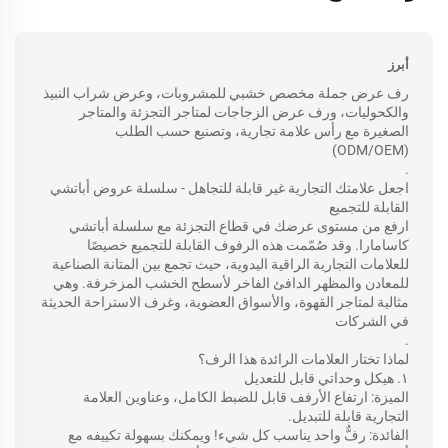
أبرز
رف عرض جملة مخصص خشبي للمشروبات، وعرض شراب النبيذ
والكحوليات، ورف عرض الزجاجات لمتاجر التجزئة والمتاجر
الصغيرة مع رأس علامة تجارية، وتصنيع حسب الطلب
(ODM/OEM)
.
اجعل علامتك التجارية غير قابلة للتجاهل - سلسلة عروض أباتشي
القابلة للتجميع
ارفع من مستوى عرضك في قطاع التجزئة مع سلسلة أباتشي
كاسامارا. وقد صُمّمت هذه الرفوف القابلة للتجميع خصيصًا
للعلامات التجارية الراقية اليدوية، حيث تجمع بين المتانة الصناعية
للمعادن والمظهر الدافئ الفاخر لأسطح الخشب المزخرفة. وهي
مثالية لمتاجر القهوة، والأسواق العضوية، وغرف الاستراحة الحديثة
في الشركات
.
لماذا تختار العلامات الرائدة هذا الرف؟
١. هيكل وحداتي قابل للتعديل
الميزة: ارتفاع الأرفف قابل للضبط الكامل، وعناوين العلامة
التجارية قابلة للتبديل.
الفائدة: رفٌّ واحد يناسب كل شيء! ويمكنك بسهولة تكييفه مع