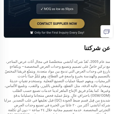
عن شركتنا
منذ عام 2005، تُعَدّ شركة أباتشي متخصِّصةً في مجال أثاث عرض المتاجر،
مع تركيزٍ خاصٍّ على تصميم وتصنيع وحدات العرض المخصصة— وبكفاءةٍ
بارزةٍ في وحدات العرض التي تدمج بين مواد متعددة. ويتمتّع فريقنا المختصّ
بالتصميم والهندسة بخبرةٍ واسعةٍ في القطاع، وهو مُلمٌّ جيدًا بأحدث
البرمجيات، ويفهم عميقًا عمليات التصنيع الفعلية. ونستخدم تقنياتٍ حديثةً
ومعداتٍ عالية الدقة، مثل: القطع، والنقش بالليزر، والثقب، وتلميع الألماس،
وغيرها. كما يقدّم فريق الإنتاج الماهر لدينا خدمات تصنيع حسب الطلب
(OEM/ODM) باحترافٍ عالٍ. وتتمّ عملية فحص منتجاتنا وعملياتنا بدقةٍ
شديدةٍ من قِبل قسم ضبط الجودة (QC) قبل تغليفها في علب التصدير. مزايا
شركة أباتشي: أكثر من ٢٠ عامًا من الخبرة في تصنيع وحدات العرض
التجزئي المخصصة. خدمة تصميم مجانية خلال ٢٤ ساعة — دون أي تكلفة