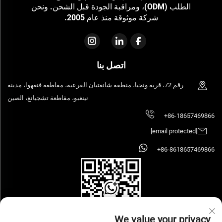
الطلب (ODM)، ومراقبة الجودة قبل الشحن. ونحن
شركة موثوقة منذ عام 2005.
اتصل بنا
رقم 72، قرية ونجيا، منطقة شانغتيان الفرعية، مقاطعة فنغهوا، مدينة
نينغبو، مقاطعة تشجيانغ، الصين
+86-18657469866
[email protected]
+86-8618657469866
We value your privacy