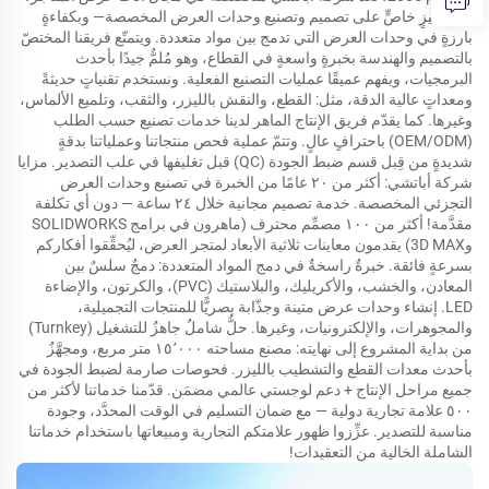
مع تركيزٍ خاصٍّ على تصميم وتصنيع وحدات العرض المخصصة— وبكفاءةٍ
بارزةٍ في وحدات العرض التي تدمج بين مواد متعددة. ويتمتّع فريقنا المختصّ
بالتصميم والهندسة بخبرةٍ واسعةٍ في القطاع، وهو مُلمٌّ جيدًا بأحدث
البرمجيات، ويفهم عميقًا عمليات التصنيع الفعلية. ونستخدم تقنياتٍ حديثةً
ومعداتٍ عالية الدقة، مثل: القطع، والنقش بالليزر، والثقب، وتلميع الألماس،
وغيرها. كما يقدّم فريق الإنتاج الماهر لدينا خدمات تصنيع حسب الطلب
(OEM/ODM) باحترافٍ عالٍ. وتتمّ عملية فحص منتجاتنا وعملياتنا بدقةٍ
شديدةٍ من قِبل قسم ضبط الجودة (QC) قبل تغليفها في علب التصدير. مزايا
شركة أباتشي: أكثر من ٢٠ عامًا من الخبرة في تصنيع وحدات العرض
التجزئي المخصصة. خدمة تصميم مجانية خلال ٢٤ ساعة — دون أي تكلفة
مقدَّمة! أكثر من ١٠٠ مصمِّم محترف (ماهرون في برامج SOLIDWORKS
و3D MAX) يقدمون معاينات ثلاثية الأبعاد لمتجر العرض، ليُحقِّقوا أفكاركم
بسرعةٍ فائقة. خبرةٌ راسخةٌ في دمج المواد المتعددة: دمجٌ سلسٌ بين
المعادن، والخشب، والأكريليك، والبلاستيك (PVC)، والكرتون، والإضاءة
LED. إنشاء وحدات عرض متينة وجذّابة بصريًّا للمنتجات التجميلية،
والمجوهرات، والإلكترونيات، وغيرها. حلٌّ شاملٌ جاهزٌ للتشغيل (Turnkey)
من بداية المشروع إلى نهايته: مصنع مساحته ١٥٬٠٠٠ متر مربع، ومجهَّزٌ
بأحدث معدات القطع والتشطيب بالليزر. فحوصات صارمة لضبط الجودة في
جميع مراحل الإنتاج + دعم لوجستي عالمي مضمَن. قدّمنا خدماتنا لأكثر من
٥٠٠ علامة تجارية دولية — مع ضمان التسليم في الوقت المحدَّد، وجودة
مناسبة للتصدير. عزِّزوا ظهور علامتكم التجارية ومبيعاتها باستخدام خدماتنا
الشاملة الخالية من التعقيدات!