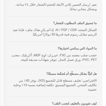
نعم. نُرسل التصيير ثلاثي الأبعاد للحجم/الشعار خلال ٢٤ ساعة،
وبشكل مجاني تمامًا.
ما تنسيق الملف المطلوب للشعار؟
الشكل المتجه: AI / PDF / CDR. إذا لم يكن هناك ملف، فإننا نعيد
الرسم مقابل رسوم فنية قدرها 50 دولارًا أمريكيًا.
ما المواد التي يمكنني اختيارها؟
خشب صلب معتمد من FSC، خيزران، لوح MDF، أكريليك، معدن،
PVC، PET، ورق عسل النحل. تتوفر شهادات صديقة للبيئة.
هل تُعبَّأ بشكل مسطّح أم مُجمَّعة مسبقًا؟
الافتراضي: تغليف مسطح قابل للتجميع (KD)، يوفر 40٪ من
تكاليف الشحن. التجميع المسبق: تكلفة إضافية بنسبة 10٪ وعلبة
خشبية.
كيف تقومون بالتغليف لتجنب التلف؟