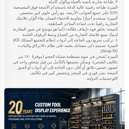
٣. طباعة تجارية نابضة بالحياة وبألوان كاملة
الميزة: طباعة رقمية عالية الدقة باستخدام الأشعة فوق البنفسجية
(UV) على جميع الجوانب الأربعة، مع رأس علوي كبير مخصص.
الميزة: نستخدم أحبارًا مقاومة للاختفاء لضمان بقاء ألوان علامتك
التجارية زاهيةً تحت إضاءة المتاجر الساطعة.
النتيجة: تخلق قوة «إيقاف فعّالة» (كما هو موضح في صور المقارنة
لدينا)، تمنع علامتك التجارية من الضياع وسط الرفوف العامة.
٤. تركيب سريع دون الحاجة إلى أدوات (نظام التجميع المفكك KD)
الميزة: تصميم ذكي متشابك يعتمد على نظام «الانزلاق والثبات»
(Snap-fit).
الميزة: تُشحن في عبوة مسطحة ضئيلة الحجم (موفرةً ٧٠٪ من
تكاليف الشحن)، ويمكن تجميعها بالكامل من قِبل شخص واحد في
غضون خمس دقائق أو أقل، دون الحاجة إلى أي أدوات أو لاصق.
النتيجة: نشر فوري في المتجر وتخفيض كبير في تكاليف
اللوجستيات الدولية.