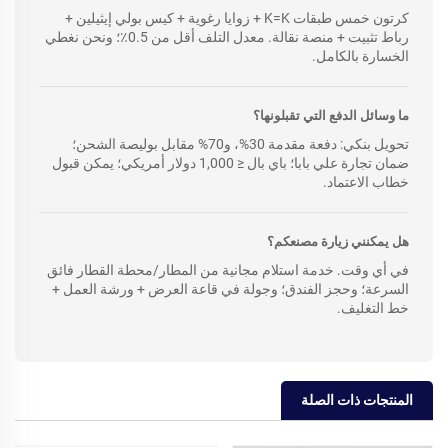
كرتون خمس طبقات K=K + زوايا رغوية + كيس بولي إيثيلين +
رباط تثبيت + منصة نقالة. معدل التلف أقل من 0.5٪؛ ونحن نغطي
الخسارة بالكامل.
ما وسائل الدفع التي تقبلونها؟
تحويل بنكي: دفعة مقدمة 30%، و70% مقابل بوليصة الشحن؛
ضمان تجارة علي بابا؛ باي بال ≤ 1,000 دولار أمريكي؛ يمكن قبول
خطاب الاعتماد.
هل يمكنني زيارة مصنعكم؟
في أي وقت. خدمة استلام مجانية من المطار/محطة القطار فائق
السرعة؛ وحجز الفندق؛ وجولة في قاعة العرض + ورشة العمل +
خط التغليف.
المنتجات ذات الصلة