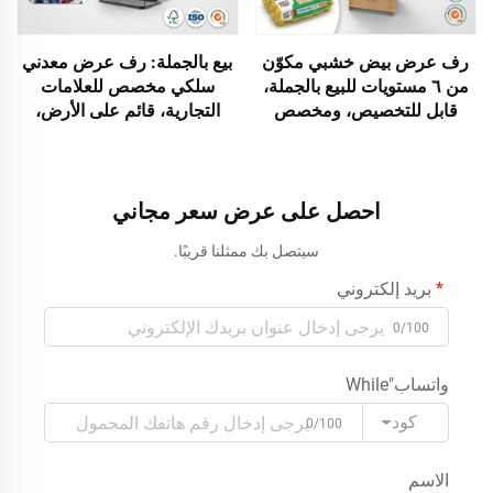
رف عرض بيض خشبي مكوّن
بيع بالجملة: رف عرض معدني
من ٦ مستويات للبيع بالجملة،
سلكي مخصص للعلامات
قابل للتخصيص، ومخصص
التجارية، قائم على الأرض،
لمتاجر التجزئة للأغذية الطازجة
لعرض المشروبات، يعمل بنظام
والمكونات الغذائية، مزوّد
التغذية الجاذبية لزجاجات البيرة
بفتحات علوية لوضع البيض،
والنبيذ والمشروبات الغازية،
ورف خشبي أرضي لمتاجر
رف ترويجي
احصل على عرض سعر مجاني
البقالة
سيتصل بك ممثلنا قريبًا.
بريد إلكتروني
0/100
واتساب"While
كود
0/100
الاسم