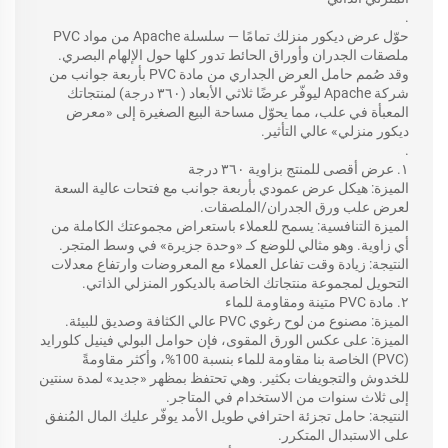
.
حوّل عرض ديكور منزلك تمامًا — سلسلة Apache من مواد PVC
ملصقات الجدران وأوراق الحائط تدور كلها حول الإلهام البصري.
وقد صُمم حامل العرض الجداري من مادة PVC بأربعة جوانب من
شركة Apache ليوفّر عرضًا ثلاثي الأبعاد (٣٦٠ درجة) لمنتجاتك
المعبأة في علب، مما يحوّل مساحة البيع الصغيرة إلى «معرض
ديكور منزلي» عالي التأثير.
.
١. عرض أقصى للمنتج بزاوية ٣٦٠ درجة
الميزة: هيكل عرض عمودي بأربعة جوانب مع فتحات عالية السعة
لعرض علب ورق الجدران/الملصقات.
الميزة التنافسية: يسمح للعملاء باستعراض مجموعتك الكاملة من
أي زاوية. وهو مثالي للوضع كـ «وحدة جزيرة» في وسط المتجر.
النتيجة: زيادة وقت تفاعل العملاء مع المعروضات وارتفاع معدلات
التحويل لمجموعة منتجاتك الخاصة بالديكور المنزلي الذاتي.
٢. مادة PVC متينة ومقاومة للماء
الميزة: مصنوع من لوح رغوي PVC عالي الكثافة وصديق للبيئة.
الميزة: على عكس الورق المقوى، فإن حوامل البولي فينيل كلورايد
(PVC) الخاصة بنا مقاومة للماء بنسبة 100%، وأكثر مقاومةً
للخدوش والتجويفات بكثير. وهي تحتفظ بمظهر «جديد» لمدة سنتين
إلى ثلاث سنوات من الاستخدام في المتاجر.
النتيجة: حامل تجزئة احترافي طويل الأمد يوفّر عليك المال المُنفق
على الاستبدال المتكرر.