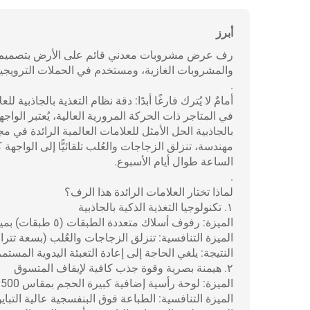
أبرز
رف عرض مشروبات معدني قائم على الأرض بتصميم مخص
والمشروبات الغازية، ومستخدم في الحملات الترويجي
.
أمامٌ لا يُترك فارغًا أبدًا: دقة نظام التغذية بالجاذبية
في المتاجر ذات الحركة المرورية العالية، يُعتبر الوا
بالجاذبية الحل الأمثل للعلامات العالمية الرائدة في
مهندسة، تنزلق الزجاجات والعُلب تلقائيًّا إلى الواجه
الساعة طوال أيام الأسبوع.
.
لماذا تختار العلامات الرائدة هذا الرف؟
١. تكنولوجيا التغذية الذكية بالجاذبية
الميزة: رفوف أسلاك متعددة الطبقات (٥ طبقات) بميل مُ calibrated يبلغ ٧ درجات ومقسِّمات انزلاقية ناعمة.
الميزة التنافسية: تنزلق الزجاجات والعُلب (بسعة تتراوح بين ٧٥ مل و٥٠٠ مل) تلقائيًّا إلى الحافة ال
النتيجة: يلغي الحاجة إلى إعادة التعبئة اليدوية المست
٢. هيمنة بصرية وقوة جذب كافية لإيقاف المتسوق
الميزة: لوحة رأسية إضافية كبيرة الحجم بمقاس 500×250 مم ومناطق للعلامة التجارية تمتد على ارتفاع اللوحة الجانبية بالكامل.