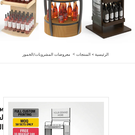
>
الرئيسية >
المنتجات
معروضات المشروبات/الخمور
بي
لع
ال