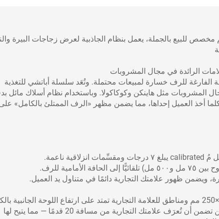
ص للبيع بالجملة، يعمل بنظام الجاذبية لعرض زجاجات البيرة والنب
ة
 للعلامات الرائدة في مجال المشروبات
جهة الفارغة للرف خسارة لمبيعات محتملة. وتُعَد سلسلة أباتشي للتغذية
 مجال المشروبات مثل هاينكن وكوكاكولا. وباستخدام نظام أسلاك مائل بد
ة كلما أخذ العميل إحداها، مما يضمن مظهر «الرف الممتلئ بالكامل» على
أمامية للرف.
مرة، ويضمن ظهور علامتك التجارية دائمًا في متناول يد العميل.
الميزة التنافسية: الطباعة فوق البنفسجية عالية التباين تضمن أن تُعرَف علامتك التجارية من مسافة 20 قدمًا — مما يتيح لها