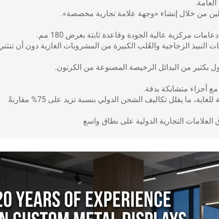
العامة.
طين من خلال إنشاء «وجهة علامة تجارية مخصصة».
مات مركزية عالية الجودة وقاعدة ثابتة بعرض 180 مم.
ات النبيذ الزجاجية والعُلب الكبيرة من المشروبات الغازية دون أن تنثني
ل بكثير من البدائل الرخيصة المصنوعة من الكرتون.
الميزة التنافسية: يُشحن في عبوة مسطحة ومُضغوطة للغاية، ما يقلل تكاليف الشحن الدولي بنسبة تزيد على 75% مقارنةً
 العلامات التجارية الدولية على نطاق واسع