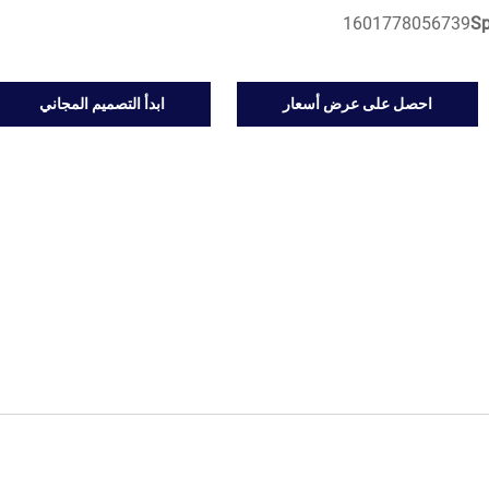
1601778056739
S
احصل على عرض أسعار
ابدأ التصميم المجاني