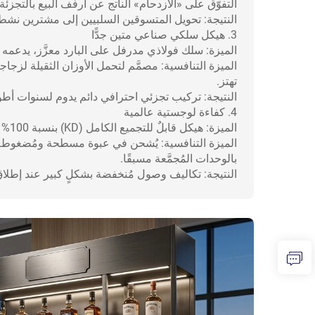
التفوّق على «الازدحام» الناتج عن أرفف البيع بالتجزئة 
النتيجة: تحويل المتسوقين السلبيين إلى مشترين نش
3. هيكل سلكي صناعي متين جدًّا
الميزة: سلك فولاذي مدرفل على البارد معزَّز، يدعمه دعا
الميزة التنافسية: مصمَّم لتحمل الأوزان الثقيلة لزجاج
تهتز.
النتيجة: تركيب تجزئي احترافي دائم يدوم لسنوات أطو
4. كفاءة لوجستية عالمية
الميزة: هيكل قابلٌ للتجميع الكامل (KD) بنسبة 100% مع أجزاء متشابكة بدقة.
بالوحدات المُجمَّعة مسبقًا.
النتيجة: تكاليف وصول مُنخفضة بشكلٍ كبير عند إطلاق