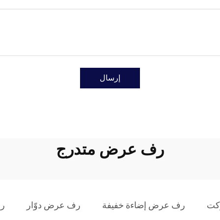
إرسال
رف عرض متدرج
كت
رف عرض إضاءة خفيفة
رف عرض دوّار
رف