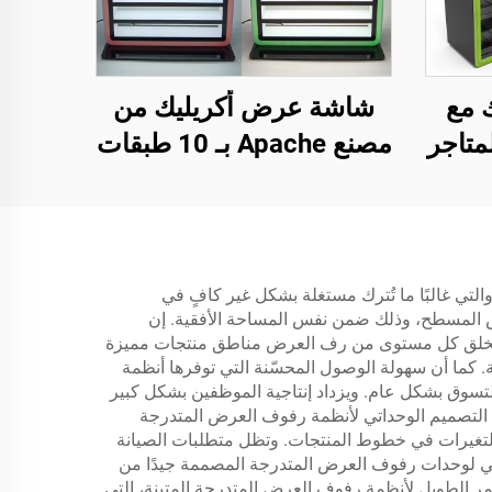
 مع
شاشة عرض أكريليك من
ة لمتاجر
مصنع Apache بـ 10 طبقات
لمتاجر السجائر مع إضاءة
LED
تي غالبًا ما تُترك مستغلة بشكل غير كافٍ في
 منتجات تفوق بنسبة 300٪ مقارنة بالطرق القياسية للعرض المسطح، وذلك ضمن نفس المساحة الأفقية. إن
ية. ويخلق كل مستوى من رف العرض مناطق منتجات مميزة
ة. كما أن سهولة الوصول المحسّنة التي توفرها أنظمة
تسوق بشكل عام. ويزداد إنتاجية الموظفين بشكل كبير
ح التصميم الوحداتي لأنظمة رفوف العرض المتدرجة
أو التغيرات في خطوط المنتجات. وتظل متطلبات الصيانة
افي لوحدات رفوف العرض المتدرجة المصممة جيدًا من
عمر الطويل لأنظمة رفوف العرض المتدرجة المتينة، التي