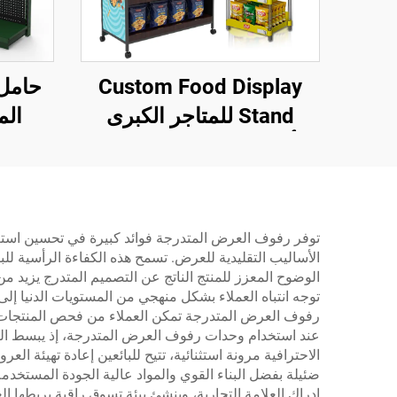
Custom Food Display
حامل
Stand للمتاجر الكبرى
الم
أرفف سهلة الاستخدام
وشا
والعرض للوجبات الخفيفة
لمحل
توفر رفوف العرض المتدرجة فوائد كبيرة في تحسين استغلا
الوضوح المعزز للمنتج الناتج عن التصميم المتدرج يزيد
توجه انتباه العملاء بشكل منهجي من المستويات الدنيا إل
رفوف العرض المتدرجة تمكن العملاء من فحص المنتجات دو
عند استخدام وحدات رفوف العرض المتدرجة، إذ يبسط التص
الاحترافية مرونة استثنائية، تتيح للبائعين إعادة تهيئة 
ضئيلة بفضل البناء القوي والمواد عالية الجودة المستخ
إدراك العلامة التجارية، وينشئ بيئة تسوق راقية يربطها 