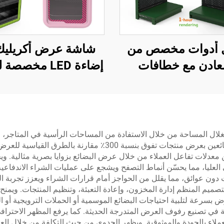
 أدوات مخصص من
شاشة عرض أكريليك
عادن مع خطافات
إضاءة LED مخصص
شة عرض: مثالي
السجائر
ات إصلاح السيارات
والورش
ل المساحة من خلال الاستفادة من المساحات الرأسية في المتاجر، وال
الأساليب التقليدية للعرض. تسمح هذه الكفاءة الرأسية للبائعين بعرض
 من معدلات تفاعل العملاء من خلال عرض البضائع بزوايا بصرية مثال
ى العليا، مما يحسّن أنماط التصفح ويشجع على عمليات الشراء الاندفاعي
ن عوائق، مما يقلل من الحواجز أمام قرارات الشراء ويعزز تجربة ال
ميم المنظم إدارة المخزون، وإعادة التعبئة، وتنظيم المنتجات. ويمن
العروض بسرعة لتلبية احتياجات البضائع الموسمية أو الحملات الترويجية 
دمة في تصنيع رفوف العرض المتدرجة الحديثة. كما يرفع المظهر الاحتر
العملاء بالجودة والموثوقية. ويظهر الجدوى من حيث التكلفة من خلال ال