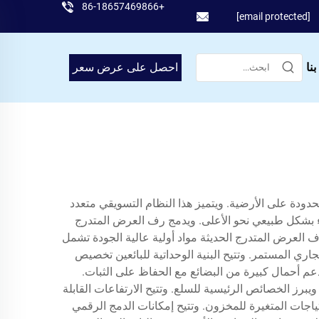
+86-18657469866
[email protected]
نا
احصل على عرض سعر
دودة على الأرضية. ويتميز هذا النظام التسويقي متعدد
ملاء بشكل طبيعي نحو الأعلى. ويدمج رف العرض المتدرج
 العرض المتدرج الحديثة مواد أولية عالية الجودة تشمل
اري المستمر. وتتيح البنية الوحداتية للبائعين تخصيص
دعم أحمال كبيرة من البضائع مع الحفاظ على الثبات.
 مما يعزز الجاذبية البصرية ويبرز الخصائص الرئيسية للسلع. وتتيح الارتفاعات القابلة
اجات المتغيرة للمخزون. وتتيح إمكانات الدمج الرقمي