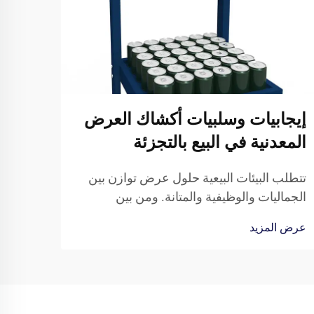
إيجابيات وسلبيات أكشاك العرض
أكش
المعدنية في البيع بالتجزئة
دليل
تتطلب البيئات البيعية حلول عرض توازن بين
يتطلب
الجماليات والوظيفية والمتانة. ومن بين
البيئا
الخيارات المختلفة المتاحة، برزت أقفاص
عرض م
عرض المزيد
عرض ا
العرض المعدنية كخيار شائع بين تجار التجزئة
مصمم 
الذين يسعون لعرض منتجاتهم بشكل فعّال...
إلى أد