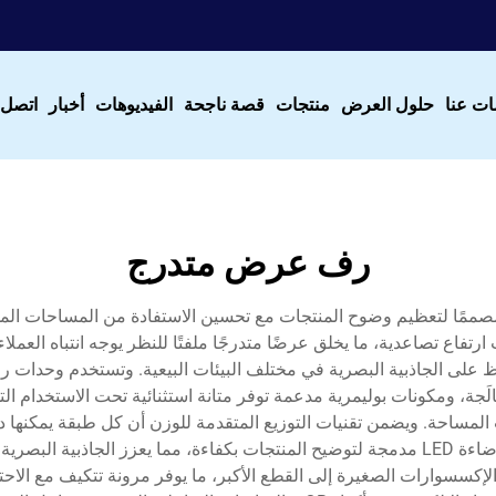
ات عنا
حلول العرض
منتجات
قصة ناجحة
الفيديوهات
أخبار
اتصل ب
رف عرض متدرج
 مصممًا لتعظيم وضوح المنتجات مع تحسين الاستفادة من المساحات المح
رتفاع تصاعدية، ما يخلق عرضًا متدرجًا ملفتًا للنظر يوجه انتباه الع
 على الجاذبية البصرية في مختلف البيئات البيعية. وتستخدم وحدات رف
ة، ومكونات بوليمرية مدعمة توفر متانة استثنائية تحت الاستخدام التج
ات المساحة. ويضمن تقنيات التوزيع المتقدمة للوزن أن كل طبقة يمكنها 
وتتضمن تصاميم رفوف العرض المتدرجة الحديثة أنظمة إضاءة LED مدمجة لتوضيح المنتجات بكفاءة،
إكسسوارات الصغيرة إلى القطع الأكبر، ما يوفر مرونة تتكيف مع الاحتي