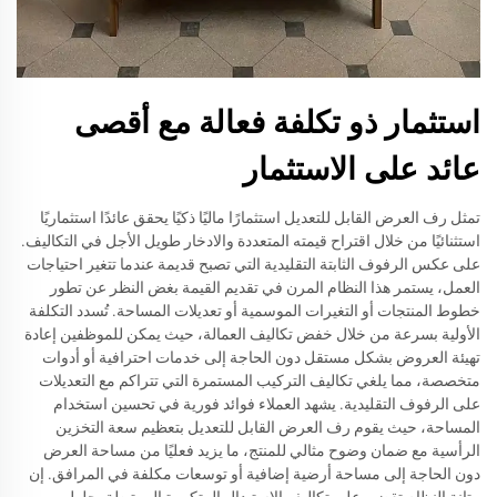
استثمار ذو تكلفة فعالة مع أقصى
عائد على الاستثمار
تمثل رف العرض القابل للتعديل استثمارًا ماليًا ذكيًا يحقق عائدًا استثماريًا
استثنائيًا من خلال اقتراح قيمته المتعددة والادخار طويل الأجل في التكاليف.
على عكس الرفوف الثابتة التقليدية التي تصبح قديمة عندما تتغير احتياجات
العمل، يستمر هذا النظام المرن في تقديم القيمة بغض النظر عن تطور
خطوط المنتجات أو التغيرات الموسمية أو تعديلات المساحة. تُسدد التكلفة
الأولية بسرعة من خلال خفض تكاليف العمالة، حيث يمكن للموظفين إعادة
تهيئة العروض بشكل مستقل دون الحاجة إلى خدمات احترافية أو أدوات
متخصصة، مما يلغي تكاليف التركيب المستمرة التي تتراكم مع التعديلات
على الرفوف التقليدية. يشهد العملاء فوائد فورية في تحسين استخدام
المساحة، حيث يقوم رف العرض القابل للتعديل بتعظيم سعة التخزين
الرأسية مع ضمان وضوح مثالي للمنتج، ما يزيد فعليًا من مساحة العرض
دون الحاجة إلى مساحة أرضية إضافية أو توسعات مكلفة في المرافق. إن
متانة النظام تقضي على تكاليف الاستبدال المتكررة المرتبطة بحلول