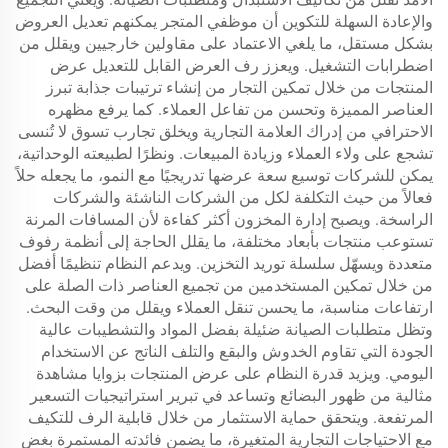
والإعادة السهلة للتكوين أن موظفي المتجر يمكنهم تعديل العروض
بشكل مستقل، ما يلغي الاعتماد على مقاولين خارجيين ويقلل من
اضطرابات التشغيل. ويعزز رف العرض القابل للتعديل عرض
المنتجات من خلال تمكين التجار من إنشاء ترتيبات جذابة تبرز
العناصر المميزة وتحسن من تفاعل العملاء. كما يرفع مظهره
الاحترافي من إدراك العلامة التجارية ويخلق تجارب تسوق لا تُنسى
تشجع على ولاء العملاء وزيادة المبيعات. ونظرًا لطبيعته الوحداتية،
يمكن للشركات توسيع سعة عرضها تدريجيًا مع النمو، ما يجعله حلاً
فعالاً من حيث التكلفة لكل من الشركات الناشئة والشركات
الراسخة. ويصبح إدارة المخزون أكثر كفاءة لأن المسافات المرنة
تستوعب منتجات بأبعاد مختلفة، ما يقلل الحاجة إلى أنظمة رفوف
متعددة ويسهّل سلسلة توريد التخزين. ويدعم النظام تنظيمًا أفضل
من خلال تمكين المستخدمين من تجميع العناصر ذات الصلة على
ارتفاعات مناسبة، ما يحسن تنقل العملاء ويقلل من وقت البحث.
وتظل متطلبات الصيانة ضئيلة بفضل المواد والتشطيبات عالية
الجودة التي تقاوم الخدوش والبقع والتلف الناتج عن الاستخدام
اليومي. ويزيد قدرة النظام على عرض المنتجات بزوايا مشاهدة
مثالية من ظهور البضائع وتساعد في تبرير استراتيجيات التسعير
المرتفعة. ويتحقق حماية الاستثمار من خلال قابلية الرف للتكيف
مع الاحتياجات التجارية المتغيرة، ما يضمن فائدته المستمرة بغض