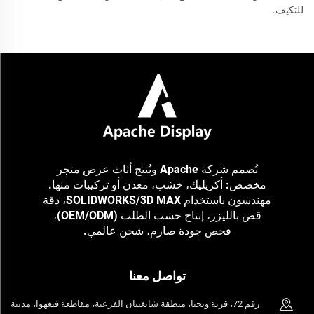
للتكيف.
تُصمم شركة Apache وتُنتج أثاث عرض متجر
مخصص: أكريليك، خشب، معدن أو تركيبات منها.
مهندسون باستخدام SOLIDWORKS/3D MAX، دقة
قص بالليزر، إنتاج حسب الطلب (OEM/ODM)،
فحص جودة صارم، شحن عالمي.
تواصل معنا
رقم 72، قرية ونجيا، منطقة شانغتيان الفرعية، مقاطعة فنغهوا، مدينة