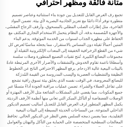
متانة فائقة ومظهر احترافي
تجمع رف العرض القابل للتعديل بين جودة بناء استثنائية وعناصر تصميم
متطورة توفر أداءً دائمًا مع تعزيز الجاذبية البصرية لأي بيئة. تضمن المواد
الفاخرة، مثل إطارات الصلب المطلي بالمسحوق، وأرفف الزجاج المقسّى،
والأجهزة المُصممة بدقة، أن النظام يتحمل الاستخدام التجاري المكثف مع
الحفاظ على مظهره الجذاب لسنوات من الخدمة الموثوقة. يدعم البناء
المتين أحمالًا ثقيلة دون المساس بالاستقرار، مما يجعله مناسبًا لعرض كل
شيء من القطع الزخرافية الخفيفة إلى المعدات الإلكترونية الثقيلة أو
مجموعات البضائع الكبيرة. تُنتج تقنيات التصنيع المتطورة وصلات سلسة
وأسطحًا ناعمة تقاوم الخدوش والتشققات والأضرار الأخرى المرتبطة عادةً
بالبيئات البيعية عالية الازدحام. يرفع المظهر الاحترافي الناتج عن الخطوط
النظيفة والتشطيبات العصرية والنِسب المدروسة من القيمة المُدرَكة
للبضائع المعروضة، في الوقت نفسه الذي يخلق بيئة تسوق راقية تشجع
على تفاعل العملاء والشراء. تضمن عمليات مراقبة الجودة أداءً متسقًا عبر
جميع المكونات، مما يقضي على المشكلات الشائعة مثل الأرفف المهتزة أو
الوصلات الفضفاضة أو التآكل المبكر التي تعاني منها أنظمة الأرفف الرديئة.
يكمل المظهر المتطور لرف العرض القابل للتعديل أساليب تصميم الديكور
الداخلي المتنوعة، من المساحات الحديثة البسيطة إلى البيئات البيعية
التقليدية، مما يضمن دمجه السلس بغض النظر عن الديكور الحالي. تحافظ
المعالجات السطحية المتخصصة على الحماية من التآكل والبهتان والعوامل