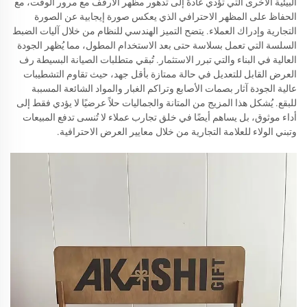
البيئية الأخرى التي تؤدي عادةً إلى تدهور مظهر الأرفف مع مرور الوقت، مع
الحفاظ على المظهر الاحترافي الذي يعكس صورة إيجابية عن الصورة
التجارية وإدراك العملاء. يتضح التميز الهندسي للنظام من خلال آليات الضبط
السلسة التي تعمل بسلاسة حتى بعد الاستخدام المطول، مما يُظهر الجودة
العالية في البناء والتي تبرر الاستثمار. تُبقي متطلبات الصيانة البسيطة رف
العرض القابل للتعديل في حالة ممتازة بأقل جهد، حيث تقاوم التشطيبات
عالية الجودة آثار بصمات الأصابع وتراكم الغبار والمواد الشائعة المسببة
للبقع. يُشكل هذا المزيج من المتانة والجماليات حلاً عرضيًا لا يؤدي فقط إلى
أداء موثوق، بل يساهم أيضًا في خلق تجارب عملاء لا تُنسى تدفع المبيعات
وتبني الولاء للعلامة التجارية من خلال معايير العرض الاحترافية.