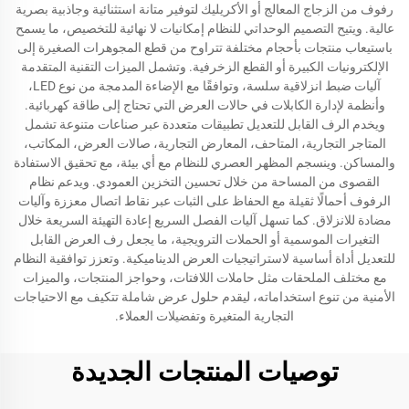
رفوف من الزجاج المعالج أو الأكريليك لتوفير متانة استثنائية وجاذبية بصرية
عالية. ويتيح التصميم الوحداتي للنظام إمكانيات لا نهائية للتخصيص، ما يسمح
باستيعاب منتجات بأحجام مختلفة تتراوح من قطع المجوهرات الصغيرة إلى
الإلكترونيات الكبيرة أو القطع الزخرفية. وتشمل الميزات التقنية المتقدمة
آليات ضبط انزلاقية سلسة، وتوافقًا مع الإضاءة المدمجة من نوع LED،
وأنظمة لإدارة الكابلات في حالات العرض التي تحتاج إلى طاقة كهربائية.
ويخدم الرف القابل للتعديل تطبيقات متعددة عبر صناعات متنوعة تشمل
المتاجر التجارية، المتاحف، المعارض التجارية، صالات العرض، المكاتب،
والمساكن. وينسجم المظهر العصري للنظام مع أي بيئة، مع تحقيق الاستفادة
القصوى من المساحة من خلال تحسين التخزين العمودي. ويدعم نظام
الرفوف أحمالًا ثقيلة مع الحفاظ على الثبات عبر نقاط اتصال معززة وآليات
مضادة للانزلاق. كما تسهل آليات الفصل السريع إعادة التهيئة السريعة خلال
التغيرات الموسمية أو الحملات الترويجية، ما يجعل رف العرض القابل
للتعديل أداة أساسية لاستراتيجيات العرض الديناميكية. وتعزز توافقية النظام
مع مختلف الملحقات مثل حاملات اللافتات، وحواجز المنتجات، والميزات
الأمنية من تنوع استخداماته، ليقدم حلول عرض شاملة تتكيف مع الاحتياجات
التجارية المتغيرة وتفضيلات العملاء.
توصيات المنتجات الجديدة