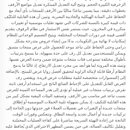
الزخرفية الكبيرة الحجم. وتتيح آلية التعديل المبتكرة تعديل مواضع الأرفف
بخطوات دقيقة، مما يضمن تباعدًا مثاليًا بين الأرفف للمنتجات بأي أبعاد مع
الحفاظ على المتانة الهيكلية والجاذبية البصرية. وتبين أن هذه القابلية للتكيّف
ذات قيمة كبيرة بالنسبة للشركات التي تشهد تقلبات موسمية أو تغييرات
متكررة في المخزون، حيث يستمر نفس الاستثمار في نظام الرفوف بتقديم
أقصى قيمة عبر دورات المنتجات المختلفة. ويتيح التصميم الوحداتي للنظام
إمكانيات لا نهائية من التكوينات، بدءًا من إنشاء عروض متدرجة بشكل
درامي وحتى الحفاظ على تباعد موحد للحصول على عرض منتجات متسق.
ويمكن للمستخدمين تعديل كل رف على حدة بسهولة، ما يسمح بترتيبات
بأطوال مختلفة تستوعب فئات منتجات متنوعة ضمن وحدة العرض نفسها.
وتمتد هذه المرونة لما هو أبعد من مجرد تعديل الارتفاع، إذ غالبًا ما يدمج
النظام أرففًا قابلة لإمالة الزاوية لتحقيق أفضل زوايا عرض للمنتج، بالإضافة
إلى إكسسوارات متخصصة لتلبية متطلبات عرض فريدة. ويقضي رف
العرض القابل للتعديل على الإحباط الشائع الناتج عن استخدام أرفف ثابتة
تفرض ترتيبات منتجات غير عملية أو تؤدي إلى هدر المساحة الثمينة للعرض
بسبب تباعد غير مناسب بين الأرفف. وتستفيد البيئات البيعية بشكل كبير من
هذه القابلية للتكيف، إذ يمكن بسهولة تلبية الحملات الموسمية أو إطلاق
منتجات جديدة أو التغيرات في تفضيلات العملاء فور حدوثها دون الحاجة إلى
تركيبات جديدة أو أعمال تجديد واسعة النطاق. وتنعكس وفورات الوقت
الناتجة عن إعادة التهيئة السريعة مباشرةً على كفاءة العمليات المحسّنة
وتقليل تكاليف العمالة، في حين يضمن المظهر الاحترافي الذي يُحافظ عليه