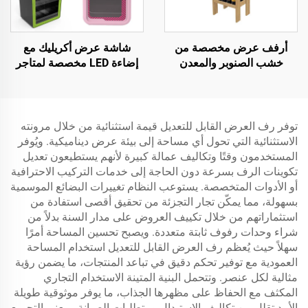
أرفف عرض مخصصة من
شاشة عرض أكريليك مع
خشب الصنوبر والمعدن
إضاءة LED مخصصة لمتاجر
لعرض النبيذ والبيرة لمتاجر
السجائر
الكحول والمطاعم
توفر رف العرض القابل للتعديل قيمة استثنائية من خلال مرونته
الاستثنائية التي تحول أي مساحة إلى بيئة عرض ديناميكية. ويُوفر
المستخدمون وقتًا وتكاليف عمالة كبيرة لأنهم يستطيعون تعديل
تكوينات الرف بسرعة دون الحاجة إلى خدمات التركيب الاحترافية
أو الأدوات المتخصصة. يستوعب النظام تغييرات البضائع الموسمية
بسهولة، مما يمكّن تجار التجزئة من تحقيق أقصى استفادة من
استثماراتهم من خلال تكييف العروض على مدار السنة بدلاً من
شراء وحدات رفوف ثابتة متعددة. ويصبح تحسين المساحة أمرًا
سهلاً حيث يُعظم رف العرض القابل للتعديل استخدام المساحة
العمودية مع توفير تحكم دقيق في تباعد المنتجات، ما يضمن رؤية
مثالية لكل عنصر. وتتحمل البنية المتينة الاستخدام التجاري
المكثف مع الحفاظ على مظهرها الجذاب، ما يوفر موثوقية طويلة
الأمد تقلل من تكاليف الاستبدال ومتطلبات الصيانة. ويعني التجميع