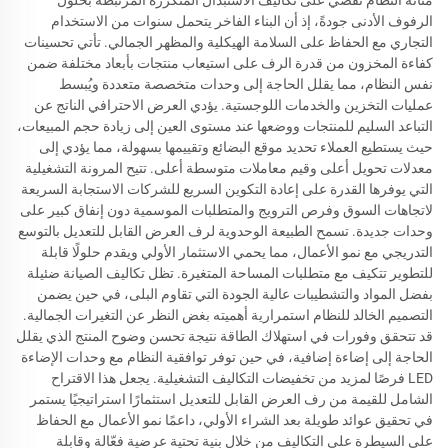
الرفوف الأدنى جودةً، إذ أن البناء الفاخر يتحمل سنوات من الاستخدام
التجاري مع الحفاظ على السلامة الهيكلية والمظهر الجمالي. تأتي تحسينات
كفاءة المخزون من قدرة الرف على استيعاب منتجات بأبعاد مختلفة ضمن
نفس النظام، مما يقلل الحاجة إلى وحدات متخصصة متعددة ويُبسط
عمليات التخزين والخدمات اللوجستية. يؤدي العرض الاحترافي الناتج عن
التباعد السليم للمنتجات ووضعها عند مستوى العين إلى زيادة حجم المبيعات،
حيث يستطيع العملاء تحديد موقع البضائع وتقييمها بسهولة، مما يؤدي إلى
معدلات تحويل أعلى وقيم معاملات متوسطة أعلى. تتيح المرونة التشغيلية
التي يوفرها القدرة على إعادة التكوين السريع للشركات الاستجابة السريعة
لاتجاهات السوق وفرص الترويج والمتطلبات الموسمية دون إنفاق كبير على
وحدات جديدة. تسمح الطبيعة الوحدوية لرف العرض القابل للتعديل بالتوسع
التدريجي مع نمو الأعمال، مما يحمي الاستثمار الأولي ويقدم حلولًا قابلة
للتطوير تتكيف مع متطلبات المساحة المتغيرة. تظل تكاليف الصيانة ضئيلة
بفضل المواد والتشطيبات عالية الجودة التي تقاوم البلى، في حين يضمن
التصميم الخالد للنظام استمرارية أهميته بغض النظر عن التغيرات الجمالية.
قد تتحقق وفورات في استهلاك الطاقة نتيجة تحسن وضوح المنتج الذي يقلل
الحاجة إلى إضاءة إضافية، في حين توفر توافقية النظام مع وحدات الإضاءة
LED فرصًا لمزيد من تخفيضات التكاليف التشغيلية. يجعل هذا الاقتراح
الشامل للقيمة من رف العرض القابل للتعديل استثمارًا استراتيجيًا يستمر
في تحقيق عوائد طويلة بعد الشراء الأولي، داعمًا نمو الأعمال مع الحفاظ
على السيطرة على التكاليف من خلال بنية تحتية عرضية فعّالة وقابلة