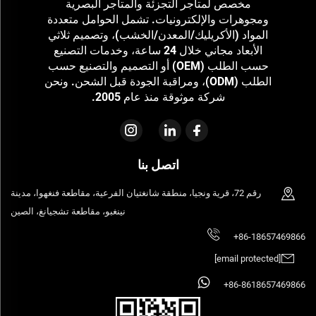
مخصص لمتاجر التجزئة والمتاجر البصرية
ومجوهرات والإلكترونيات. تشمل الحوامل متعددة
المواد (الأكريليك/المعدن/الخشب)، وتصميم ثلاثي
الأبعاد مجاني خلال 24 ساعة، وخدمات التصنيع
حسب الطلب (OEM) أو التصميم والتصنيع حسب
الطلب (ODM)، ومراقبة الجودة قبل الشحن. ونحن
شركة موثوقة منذ عام 2005.
اتصل بنا
رقم 72، قرية ونجيا، منطقة شانغتيان الفرعية، مقاطعة فنغهوا، مدينة
نينغبو، مقاطعة تشجيانغ، الصين
+86-18657469866
[email protected]
+86-8618657469866