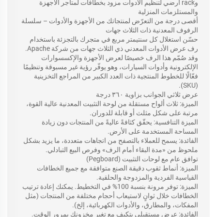
وrack أرضي لتنظيم الأدوات مزود بخطافات لمتاجر الأجهزة
والمستلزمات المنزلية
أقصى درجة من التعرّض لمنتجاتك من الأجهزة والأدوات – سلسلة
الرفوف المعدنية ذات الثلاث جهات
حسّن استغلال كل سنتيمتر مربع في متجرك بالتجزئة باستخدام
رف عرض الأدوات المعدني ذي الثلاث جهات من شركة Apache.
وقد صُمّم هذا الرف خصيصًا لعرض الأجهزة والإكسسوارات
الإلكترونية وأدوات السيارات، وهو يوفّر رؤية غير مسبوقة وتنظيمًا
فعّالًا للخطوط المنتجية ذات العدد الكبير من المراجع التخزينية
(SKU).
عرض ثلاثي الجوانب بزاوية ٣٦٠ درجة
الميزة: ثلاث ألواح مستقلة من لوحة التثبيت المعدنية عالية القوة،
مرتبة على شكل مثلث أو قابلة للدوران.
الميزة التنافسية: يحقّق كثافةً عاليةً من المنتجات دون زيادة
المساحة المستخدمة على الأرض.
الفائدة: يسمح للعملاء بالتصفح من اتجاهات متعددة، ما يزيد بشكل
ملحوظ من «مدة البقاء أمام الرف» وفرص البيع التبادلي.
توافق عام مع لوحات التثبيت (Pegboard)
الميزة: أنماط ثقوب دقيقة الصنع متوافقة مع جميع الخطافات
القياسية الفردية والمزدوجة والحلقية.
الميزة: توفر مرونة بنسبة 100% في التخطيط. يمكنك إعادة ترتيب
الخطافات خلال ثوانٍ لاستيعاب أحجام مختلفة من المنتجات (مثل
المفكات، والمطارق، والأدوات الكهربائية، إلخ).
الفائدة: عرض مستقبلي يتكيف مع تغير مخزونك بمرور الوقت.