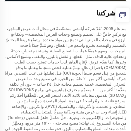
عن شركتنا
منذ عام 2005، تُعَدّ شركة أباتشي متخصِّصةً في مجال أثاث عرض المتاجر،
مع تركيزٍ خاصٍّ على تصميم وتصنيع وحدات العرض المخصصة— وبكفاءةٍ
بارزةٍ في وحدات العرض التي تدمج بين مواد متعددة. ويتمتّع فريقنا المختصّ
بالتصميم والهندسة بخبرةٍ واسعةٍ في القطاع، وهو مُلمٌّ جيدًا بأحدث
البرمجيات، ويفهم عميقًا عمليات التصنيع الفعلية. ونستخدم تقنياتٍ حديثةً
ومعداتٍ عالية الدقة، مثل: القطع، والنقش بالليزر، والثقب، وتلميع الألماس،
وغيرها. كما يقدّم فريق الإنتاج الماهر لدينا خدمات تصنيع حسب الطلب
(OEM/ODM) باحترافٍ عالٍ. وتتمّ عملية فحص منتجاتنا وعملياتنا بدقةٍ
شديدةٍ من قِبل قسم ضبط الجودة (QC) قبل تغليفها في علب التصدير. مزايا
شركة أباتشي: أكثر من ٢٠ عامًا من الخبرة في تصنيع وحدات العرض
التجزئي المخصصة. خدمة تصميم مجانية خلال ٢٤ ساعة — دون أي تكلفة
مقدَّمة! أكثر من ١٠٠ مصمِّم محترف (ماهرون في برامج SOLIDWORKS
و3D MAX) يقدمون معاينات ثلاثية الأبعاد لمتجر العرض، ليُحقِّقوا أفكاركم
بسرعةٍ فائقة. خبرةٌ راسخةٌ في دمج المواد المتعددة: دمجٌ سلسٌ بين
المعادن، والخشب، والأكريليك، والبلاستيك (PVC)، والكرتون، والإضاءة
LED. إنشاء وحدات عرض متينة وجذّابة بصريًّا للمنتجات التجميلية،
والمجوهرات، والإلكترونيات، وغيرها. حلٌّ شاملٌ جاهزٌ للتشغيل (Turnkey)
من بداية المشروع إلى نهايته: مصنع مساحته ١٥٬٠٠٠ متر مربع، ومجهَّزٌ
بأحدث معدات القطع والتشطيب بالليزر. فحوصات صارمة لضبط الجودة في