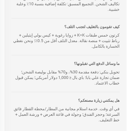
تكاليف الشحن. التجميع المسبق: تكلفة إضافية بنسبة 10٪ وعلبة
خشبية.
كيف تقومون بالتغليف لتجنب التلف؟
كرتون خمس طبقات K=K + زوايا رغوية + كيس بولي إيثيلين +
رباط تثبيت + منصة نقالة. معدل التلف أقل من 0.5٪؛ ونحن نغطي
الخسارة بالكامل.
ما وسائل الدفع التي تقبلونها؟
تحويل بنكي: دفعة مقدمة 30%، و70% مقابل بوليصة الشحن؛
ضمان تجارة علي بابا؛ باي بال ≤ 1,000 دولار أمريكي؛ يمكن قبول
خطاب الاعتماد.
هل يمكنني زيارة مصنعكم؟
في أي وقت. خدمة استلام مجانية من المطار/محطة القطار فائق
السرعة؛ وحجز الفندق؛ وجولة في قاعة العرض + ورشة العمل +
خط التغليف.