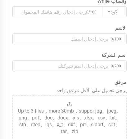
واتساب"While
كود
0/100
الاسم
0/100
اسم الشركة
0/200
مرفق
يرجى تحميل على الأقل مرفق واحد
Up to 3 files，more 30mb，suppor jpg、jpeg、
png、pdf、doc、docx、xls、xlsx、csv、txt、
stp、step、igs、x_t、dxf、prt、sldprt、sat、
rar、zip