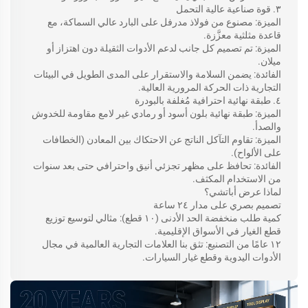
٣. قوة صناعية عالية التحمل
الميزة: مصنوع من فولاذ مدرفل على البارد عالي السماكة، مع
قاعدة مثلثية معزَّزة.
الميزة: تم تصميم كل جانب لدعم الأدوات الثقيلة دون اهتزاز أو
ميلان.
الفائدة: يضمن السلامة والاستقرار على المدى الطويل في البيئات
التجارية ذات الحركة المرورية العالية.
٤. طبقة نهائية احترافية مُغلفة بالبودرة
الميزة: طبقة نهائية بلون أسود أو رمادي غير لامع مقاومة للخدوش
والصدأ.
الميزة: تقاوم التآكل الناتج عن الاحتكاك بين المعادن (الخطافات
على الألواح).
الفائدة: تحافظ على مظهر تجزئي أنيق واحترافي حتى بعد سنوات
من الاستخدام المكثف.
لماذا عرض أباتشي؟
تصميم بصري على مدار ٢٤ ساعة
كمية طلب منخفضة الحد الأدنى (١٠ قطع): مثالي لتوسيع توزيع
قطع الغيار في الأسواق الإقليمية.
١٢ عامًا من التصنيع: تثق بنا العلامات التجارية العالمية في مجال
الأدوات اليدوية وقطع غيار السيارات.