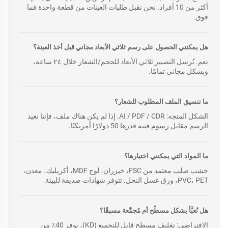
أكثر من 10 أفراد. نحن نقبل طلبات العينات من قطعة واحدة فما
فوق.
هل يمكنني الحصول على رسم ثلاثي الأبعاد مجاني قبل أخذ العينة؟
نعم. نُرسل التصيير ثلاثي الأبعاد للحجم/الشعار خلال ٢٤ ساعة،
وبشكل مجاني تمامًا.
ما تنسيق الملف المطلوب للشعار؟
الشكل المتجه: AI / PDF / CDR. إذا لم يكن هناك ملف، فإننا نعيد
الرسم مقابل رسوم فنية قدرها 50 دولارًا أمريكيًا.
ما المواد التي يمكنني اختيارها؟
خشب صلب معتمد من FSC، خيزران، لوح MDF، أكريليك، معدن،
PVC، PET، ورق عسل النحل. تتوفر شهادات صديقة للبيئة.
هل تُعبَّأ بشكل مسطّح أم مُجمَّعة مسبقًا؟
الافتراضي: تغليف مسطح قابل للتجميع (KD)، يوفر 40٪ من