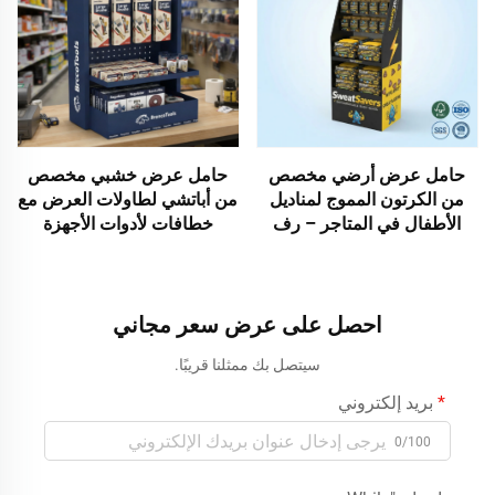
حامل عرض خشبي مخصص
حامل عرض أرضي مخصص
من أباتشي لطاولات العرض مع
من الكرتون المموج لمناديل
خطافات لأدوات الأجهزة
الأطفال في المتاجر – رف
والملحقات في المتاجر التجزئة
عرض ترويجي (POP/POS)
وعروض التجارة
للبيع بالتجزئة | رف مموج
معتمد من مجلس إدارة الغابات
(FSC) للمتاجر الكبرى
احصل على عرض سعر مجاني
والصيدليات
سيتصل بك ممثلنا قريبًا.
بريد إلكتروني
0/100