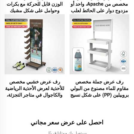
مخصص من Apache، واحد أو
الوزن قابل للحركة مع بكرات
مزدوج دوار على الحائط لعلب
وحوامل على شكل مشبك
الهواتف وكابلات USB وبنك
لعرض إكسسوارات الهواتف
الطاقة
المحمولة، قائم على الأرض،
مزود بخطافات لمتجر
رف عرض جملة مخصص
رف عرض خشبي مخصص
مقاوم للماء مصنوع من البولي
للأحذية لعرض الأحذية الرياضية
بروبيلين (PP) على شكل نسيج
والكاجوال في متاجر التجزئة،
سداسي الشكل (هونيكومب)،
رف عرض أرضي لعرض
مناسب لعرض مياه القلوية
الأحذية، ورف لعرض الملابس.
والمياه المعدنية ومحطات
الترطيب، ورف أرضي صديق
احصل على عرض سعر مجاني
للبيئة لمتاجر التجزئة
سيتصل بك ممثلنا قريبًا.