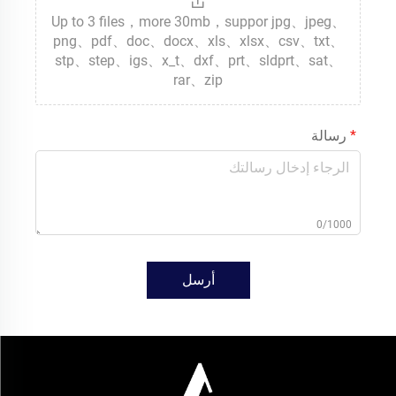
Up to 3 files，more 30mb，suppor jpg、jpeg、
png、pdf、doc、docx、xls、xlsx、csv、txt、
stp、step、igs、x_t、dxf、prt、sldprt、sat、
rar、zip
رسالة
0/1000
أرسل