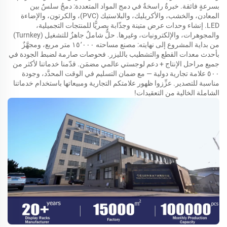
بسرعةٍ فائقة. خبرةٌ راسخةٌ في دمج المواد المتعددة: دمجٌ سلسٌ بين
المعادن، والخشب، والأكريليك، والبلاستيك (PVC)، والكرتون، والإضاءة
LED. إنشاء وحدات عرض متينة وجذّابة بصريًّا للمنتجات التجميلية،
والمجوهرات، والإلكترونيات، وغيرها. حلٌّ شاملٌ جاهزٌ للتشغيل (Turnkey)
من بداية المشروع إلى نهايته: مصنع مساحته ١٥٬٠٠٠ متر مربع، ومجهَّزٌ
بأحدث معدات القطع والتشطيب بالليزر. فحوصات صارمة لضبط الجودة في
جميع مراحل الإنتاج + دعم لوجستي عالمي مضمَن. قدّمنا خدماتنا لأكثر من
٥٠٠ علامة تجارية دولية — مع ضمان التسليم في الوقت المحدَّد، وجودة
مناسبة للتصدير. عزِّزوا ظهور علامتكم التجارية ومبيعاتها باستخدام خدماتنا
الشاملة الخالية من التعقيدات!