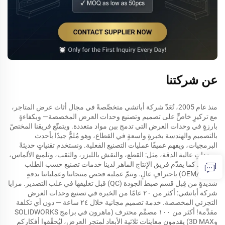
عن شركتنا
منذ عام 2005، تُعَدّ شركة أباتشي متخصِّصةً في مجال أثاث عرض المتاجر،
مع تركيزٍ خاصٍّ على تصميم وتصنيع وحدات العرض المخصصة— وبكفاءةٍ
بارزةٍ في وحدات العرض التي تدمج بين مواد متعددة. ويتمتّع فريقنا المختصّ
بالتصميم والهندسة بخبرةٍ واسعةٍ في القطاع، وهو مُلمٌّ جيدًا بأحدث
البرمجيات، ويفهم عميقًا عمليات التصنيع الفعلية. ونستخدم تقنياتٍ حديثةً
ومعداتٍ عالية الدقة، مثل: القطع، والنقش بالليزر، والثقب، وتلميع الألماس،
وغيرها. كما يقدّم فريق الإنتاج الماهر لدينا خدمات تصنيع حسب الطلب
(OEM/ODM) باحترافٍ عالٍ. وتتمّ عملية فحص منتجاتنا وعملياتنا بدقةٍ
شديدةٍ من قِبل قسم ضبط الجودة (QC) قبل تغليفها في علب التصدير. مزايا
شركة أباتشي: أكثر من ٢٠ عامًا من الخبرة في تصنيع وحدات العرض
التجزئي المخصصة. خدمة تصميم مجانية خلال ٢٤ ساعة — دون أي تكلفة
مقدَّمة! أكثر من ١٠٠ مصمِّم محترف (ماهرون في برامج SOLIDWORKS
و3D MAX) يقدمون معاينات ثلاثية الأبعاد لمتجر العرض، ليُحقِّقوا أفكاركم