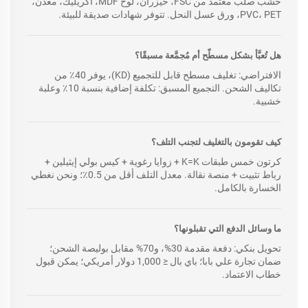
خشب صلب معتمد من FSC، خيزران، لوح MDF، أكريليك، معدن،
PVC، PET، ورق عسل النحل. تتوفر شهادات صديقة للبيئة.
هل تُعبَّأ بشكل مسطّح أم مُجمَّعة مسبقًا؟
الافتراضي: تغليف مسطح قابل للتجميع (KD)، يوفر 40٪ من
تكاليف الشحن. التجميع المسبق: تكلفة إضافية بنسبة 10٪ وعلبة
خشبية.
كيف تقومون بالتغليف لتجنب التلف؟
كرتون خمس طبقات K=K + زوايا رغوية + كيس بولي إيثيلين +
رباط تثبيت + منصة نقالة. معدل التلف أقل من 0.5٪؛ ونحن نغطي
الخسارة بالكامل.
ما وسائل الدفع التي تقبلونها؟
تحويل بنكي: دفعة مقدمة 30%، و70% مقابل بوليصة الشحن؛
ضمان تجارة علي بابا؛ باي بال ≤ 1,000 دولار أمريكي؛ يمكن قبول
خطاب الاعتماد.