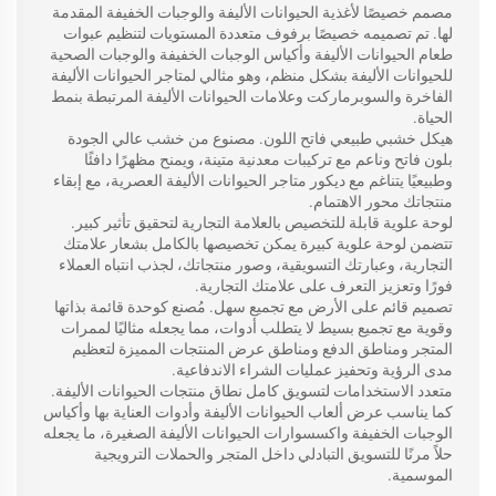
مصمم خصيصًا لأغذية الحيوانات الأليفة والوجبات الخفيفة المقدمة
لها. تم تصميمه خصيصًا برفوف متعددة المستويات لتنظيم عبوات
طعام الحيوانات الأليفة وأكياس الوجبات الخفيفة والوجبات الصحية
للحيوانات الأليفة بشكل منظم، وهو مثالي لمتاجر الحيوانات الأليفة
الفاخرة والسوبرماركت وعلامات الحيوانات الأليفة المرتبطة بنمط
الحياة.
هيكل خشبي طبيعي فاتح اللون. مصنوع من خشب عالي الجودة
بلون فاتح وناعم مع تركيبات معدنية متينة، ويمنح مظهرًا دافئًا
وطبيعيًا يتناغم مع ديكور متاجر الحيوانات الأليفة العصرية، مع إبقاء
منتجاتك محور الاهتمام.
لوحة علوية قابلة للتخصيص بالعلامة التجارية لتحقيق تأثير كبير.
تتضمن لوحة علوية كبيرة يمكن تخصيصها بالكامل بشعار علامتك
التجارية، وعبارتك التسويقية، وصور منتجاتك، لجذب انتباه العملاء
فورًا وتعزيز التعرف على علامتك التجارية.
تصميم قائم على الأرض مع تجميع سهل. مُصنع كوحدة قائمة بذاتها
وقوية مع تجميع بسيط لا يتطلب أدوات، مما يجعله مثاليًا لممرات
المتجر ومناطق الدفع ومناطق عرض المنتجات المميزة لتعظيم
مدى الرؤية وتحفيز عمليات الشراء الاندفاعية.
متعدد الاستخدامات لتسويق كامل نطاق منتجات الحيوانات الأليفة.
كما يناسب عرض ألعاب الحيوانات الأليفة وأدوات العناية بها وأكياس
الوجبات الخفيفة واكسسوارات الحيوانات الأليفة الصغيرة، ما يجعله
حلاً مرنًا للتسويق التبادلي داخل المتجر والحملات الترويجية
الموسمية.