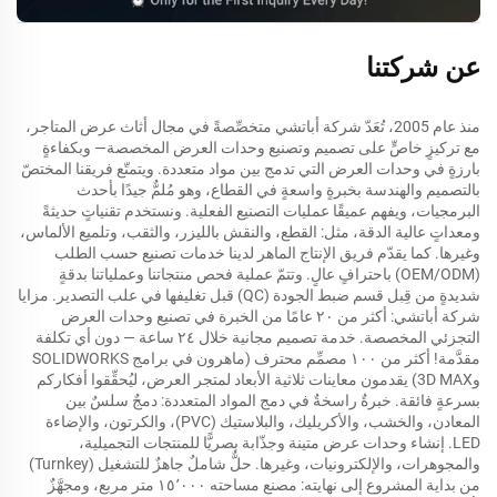
عن شركتنا
منذ عام 2005، تُعَدّ شركة أباتشي متخصِّصةً في مجال أثاث عرض المتاجر،
مع تركيزٍ خاصٍّ على تصميم وتصنيع وحدات العرض المخصصة— وبكفاءةٍ
بارزةٍ في وحدات العرض التي تدمج بين مواد متعددة. ويتمتّع فريقنا المختصّ
بالتصميم والهندسة بخبرةٍ واسعةٍ في القطاع، وهو مُلمٌّ جيدًا بأحدث
البرمجيات، ويفهم عميقًا عمليات التصنيع الفعلية. ونستخدم تقنياتٍ حديثةً
ومعداتٍ عالية الدقة، مثل: القطع، والنقش بالليزر، والثقب، وتلميع الألماس،
وغيرها. كما يقدّم فريق الإنتاج الماهر لدينا خدمات تصنيع حسب الطلب
(OEM/ODM) باحترافٍ عالٍ. وتتمّ عملية فحص منتجاتنا وعملياتنا بدقةٍ
شديدةٍ من قِبل قسم ضبط الجودة (QC) قبل تغليفها في علب التصدير. مزايا
شركة أباتشي: أكثر من ٢٠ عامًا من الخبرة في تصنيع وحدات العرض
التجزئي المخصصة. خدمة تصميم مجانية خلال ٢٤ ساعة — دون أي تكلفة
مقدَّمة! أكثر من ١٠٠ مصمِّم محترف (ماهرون في برامج SOLIDWORKS
و3D MAX) يقدمون معاينات ثلاثية الأبعاد لمتجر العرض، ليُحقِّقوا أفكاركم
بسرعةٍ فائقة. خبرةٌ راسخةٌ في دمج المواد المتعددة: دمجٌ سلسٌ بين
المعادن، والخشب، والأكريليك، والبلاستيك (PVC)، والكرتون، والإضاءة
LED. إنشاء وحدات عرض متينة وجذّابة بصريًّا للمنتجات التجميلية،
والمجوهرات، والإلكترونيات، وغيرها. حلٌّ شاملٌ جاهزٌ للتشغيل (Turnkey)
من بداية المشروع إلى نهايته: مصنع مساحته ١٥٬٠٠٠ متر مربع، ومجهَّزٌ