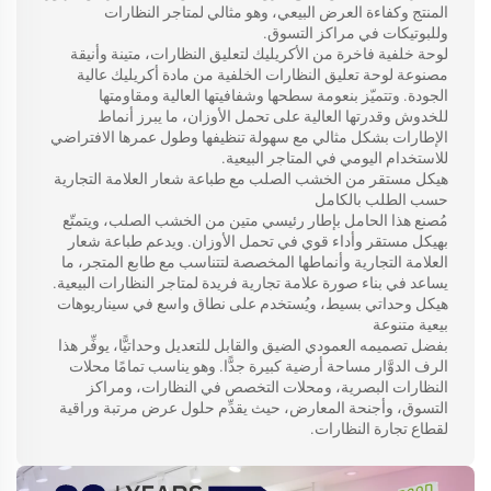
المنتج وكفاءة العرض البيعي، وهو مثالي لمتاجر النظارات
وللبوتيكات في مراكز التسوق.
لوحة خلفية فاخرة من الأكريليك لتعليق النظارات، متينة وأنيقة
مصنوعة لوحة تعليق النظارات الخلفية من مادة أكريليك عالية
الجودة. وتتميّز بنعومة سطحها وشفافيتها العالية ومقاومتها
للخدوش وقدرتها العالية على تحمل الأوزان، ما يبرز أنماط
الإطارات بشكل مثالي مع سهولة تنظيفها وطول عمرها الافتراضي
للاستخدام اليومي في المتاجر البيعية.
هيكل مستقر من الخشب الصلب مع طباعة شعار العلامة التجارية
حسب الطلب بالكامل
مُصنع هذا الحامل بإطار رئيسي متين من الخشب الصلب، ويتمتّع
بهيكل مستقر وأداء قوي في تحمل الأوزان. ويدعم طباعة شعار
العلامة التجارية وأنماطها المخصصة لتتناسب مع طابع المتجر، ما
يساعد في بناء صورة علامة تجارية فريدة لمتاجر النظارات البيعية.
هيكل وحداتي بسيط، ويُستخدم على نطاق واسع في سيناريوهات
بيعية متنوعة
بفضل تصميمه العمودي الضيق والقابل للتعديل وحداتيًّا، يوفِّر هذا
الرف الدوَّار مساحة أرضية كبيرة جدًّا. وهو يناسب تمامًا محلات
النظارات البصرية، ومحلات التخصص في النظارات، ومراكز
التسوق، وأجنحة المعارض، حيث يقدِّم حلول عرض مرتبة وراقية
لقطاع تجارة النظارات.