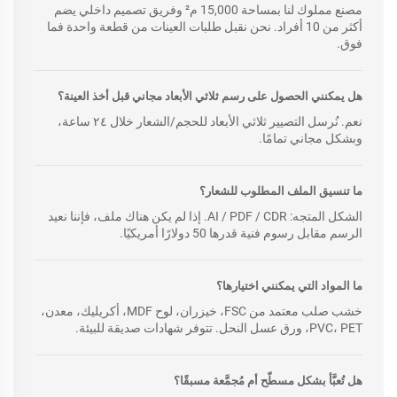
مصنع مملوك لنا بمساحة 15,000 م² وفريق تصميم داخلي يضم
أكثر من 10 أفراد. نحن نقبل طلبات العينات من قطعة واحدة فما
فوق.
هل يمكنني الحصول على رسم ثلاثي الأبعاد مجاني قبل أخذ العينة؟
نعم. نُرسل التصيير ثلاثي الأبعاد للحجم/الشعار خلال ٢٤ ساعة،
وبشكل مجاني تمامًا.
ما تنسيق الملف المطلوب للشعار؟
الشكل المتجه: AI / PDF / CDR. إذا لم يكن هناك ملف، فإننا نعيد
الرسم مقابل رسوم فنية قدرها 50 دولارًا أمريكيًا.
ما المواد التي يمكنني اختيارها؟
خشب صلب معتمد من FSC، خيزران، لوح MDF، أكريليك، معدن،
PVC، PET، ورق عسل النحل. تتوفر شهادات صديقة للبيئة.
هل تُعبَّأ بشكل مسطّح أم مُجمَّعة مسبقًا؟