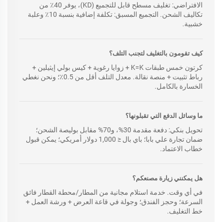
الافتراضي: تغليف مسطح قابل للتجميع (KD)، يوفر 40٪ من
تكاليف الشحن. التجميع المسبق: تكلفة إضافية بنسبة 10٪ وعلبة
خشبية.
كيف تقومون بالتغليف لتجنب التلف؟
كرتون خمس طبقات K=K + زوايا رغوية + كيس بولي إيثيلين +
رباط تثبيت + منصة نقالة. معدل التلف أقل من 0.5٪؛ ونحن نغطي
الخسارة بالكامل.
ما وسائل الدفع التي تقبلونها؟
تحويل بنكي: دفعة مقدمة 30%، و70% مقابل بوليصة الشحن؛
ضمان تجارة علي بابا؛ باي بال ≤ 1,000 دولار أمريكي؛ يمكن قبول
خطاب الاعتماد.
هل يمكنني زيارة مصنعكم؟
في أي وقت. خدمة استلام مجانية من المطار/محطة القطار فائق
السرعة؛ وحجز الفندق؛ وجولة في قاعة العرض + ورشة العمل +
خط التغليف.