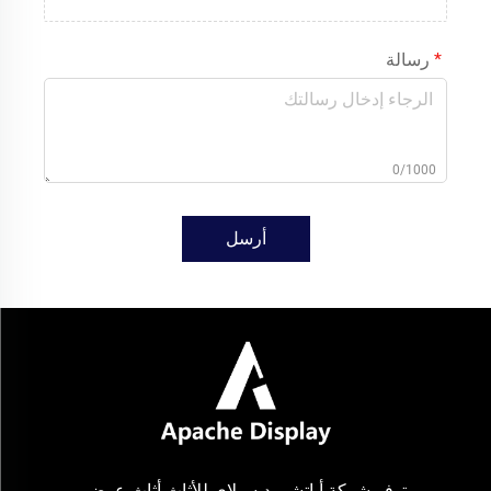
رسالة
0/1000
أرسل
توفر شركة أباتشي ديسبلاي للأثاث أثاث عرض