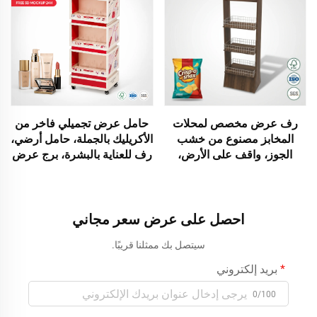
كحامل لزجاجات الجين
تجميلي لمتاجر التجزئة
والمشروبات الروحية الحرفية
في البارات المتخصصة وغرف
التذوق ورفوف المتاجر.
رف عرض مخصص لمحلات
حامل عرض تجميلي فاخر من
المخابز مصنوع من خشب
الأكريليك بالجملة، حامل أرضي،
الجوز، واقف على الأرض،
رف للعناية بالبشرة، برج عرض
لعرض الخبز والمعجنات،
احترافي متنقّل لمتاجر التجميل
ومرشد تسويقي للوجبات
الكورية (K-Beauty) في
الخفيفة الراقية، وتجهيزات
صالونات التجميل
بوتيكات مستلزمات الحيوانات
احصل على عرض سعر مجاني
الأليفة
سيتصل بك ممثلنا قريبًا.
بريد إلكتروني
0/100