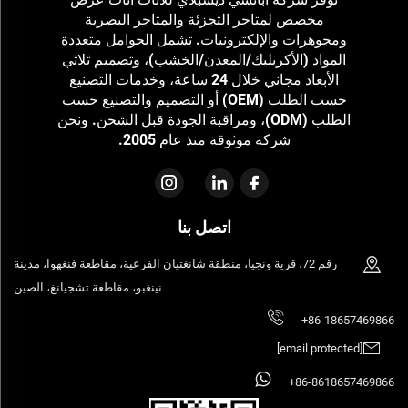
مخصص لمتاجر التجزئة والمتاجر البصرية
ومجوهرات والإلكترونيات. تشمل الحوامل متعددة
المواد (الأكريليك/المعدن/الخشب)، وتصميم ثلاثي
الأبعاد مجاني خلال 24 ساعة، وخدمات التصنيع
حسب الطلب (OEM) أو التصميم والتصنيع حسب
الطلب (ODM)، ومراقبة الجودة قبل الشحن. ونحن
شركة موثوقة منذ عام 2005.
اتصل بنا
رقم 72، قرية ونجيا، منطقة شانغتيان الفرعية، مقاطعة فنغهوا، مدينة
نينغبو، مقاطعة تشجيانغ، الصين
+86-18657469866
[email protected]
+86-8618657469866