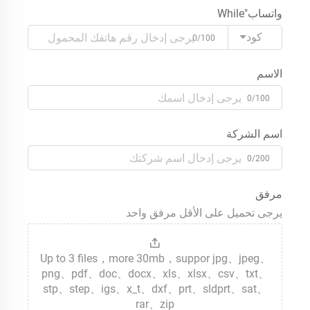
واتساب"While
كود
0/100
الاسم
0/100
اسم الشركة
0/200
مرفق
يرجى تحميل على الأقل مرفق واحد
Up to 3 files，more 30mb，suppor jpg、jpeg、
png、pdf、doc、docx、xls、xlsx、csv、txt、
stp、step、igs、x_t、dxf、prt、sldprt、sat、
rar、zip