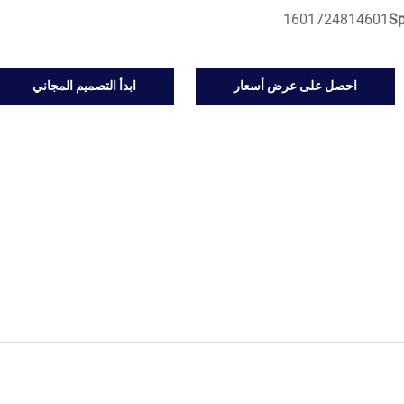
1601724814601
S
احصل على عرض أسعار
ابدأ التصميم المجاني