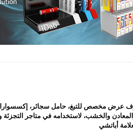
ف عرض مخصص للتبغ، حامل سجائر، إكسسوارات 
لمعادن والخشب، لاستخدامه في متاجر التجزئة ومت
لامة أباتشي