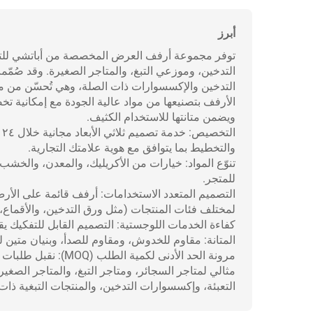
أبرز
توفر مجموعة أرفف العرض المخصصة من أباتشي للتب
التدخين، وموزعي التبغ، والمتاجر الصغيرة. وقد صُمّ
التدخين والإكسسوارات ذات الصلة، وهي تُحسّن من مدى 
الأرفف بتصنيعها من مواد عالية الجودة مع إمكانية تخ
ويضمن متانتها للاستخدام الكثيف.
ا
والتخطيط بما يتوافق مع هوية علامتك التجارية.
تنوّع المواد: خيارات من الأكريليك، والمعدن، والخش
للمتجر.
التصميم المتعدد الاستخدامات: أرفف قائمة على الأ
لمختلف فئات المنتجات (مثل ورق التدخين، والأقماع، إ
كفاءة الخدمات اللوجستية: التصميم القابل للتفكيك يق
المتانة: مقاوم للخدوش، ومقاوم للصدأ، وبنيان متين ل
مرونة الحد الأدنى لكمية الطلب (MOQ): نقبل طلبات العينات والإنتاج الضخم لدعم نمو نشاطك التجاري.
مثالي لمتاجر السجائر، ومتاجر التبغ، والمتاجر الصغير
التعبئة، وإكسسوارات التدخين، والمنتجات التبغية ذات