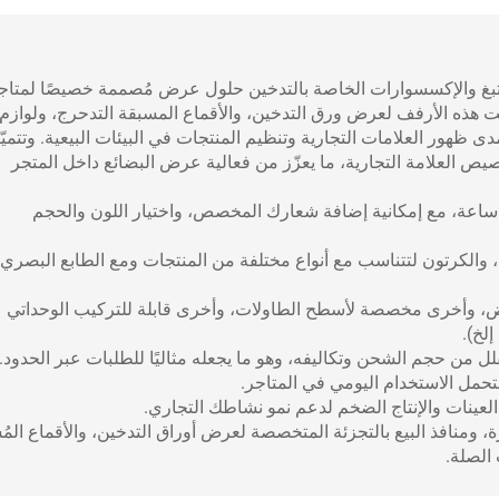
غ والإكسسوارات الخاصة بالتدخين حلول عرض مُصممة خصيصًا لمتاج
مت هذه الأرفف لعرض ورق التدخين، والأقماع المسبقة التدحرج، ولوازم
ظهور العلامات التجارية وتنظيم المنتجات في البيئات البيعية. وتتميّ
صيص العلامة التجارية، ما يعزّز من فعالية عرض البضائع داخل المتجر
لتخصيص: خدمة تصميم ثلاثي الأبعاد مجانية خلال ٢٤ ساعة، مع إمكانية إضافة شعارك المخصص، واختيار اللون والحجم
ب، والكرتون لتتناسب مع أنواع مختلفة من المنتجات ومع الطابع البصري
رض، وأخرى مخصصة لأسطح الطاولات، وأخرى قابلة للتركيب الوحداتي
لخ).
لل من حجم الشحن وتكاليفه، وهو ما يجعله مثاليًا للطلبات عبر الحدود.
تحمل الاستخدام اليومي في المتاجر.
ة، ومنافذ البيع بالتجزئة المتخصصة لعرض أوراق التدخين، والأقماع المُ
 الصلة.