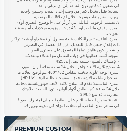
الميزة التنافسية: يمكن لشخص واحد فقط إنجاز التركيب الكامل
في غضون ٥ دقائق دون الحاجة إلى أي برغي واحد.
النتيجة: يقلل بشكل كبير من وقت إعداد المتجر ويسمح بإعادة
ترتيب المعروضات بسرعة خلال الإطلاقات الموسمية.
3. تصميم الرفوف المائلة التي تُركِّز على «الوضوح البصري أولًا»
الميزة: رفوف مائلة بزاوية 45 درجة ومزودة بمحددات أمامية عند
الحواف.
الميزة التنافسية: سواءً كانت قبعة بيسبول أو قبعة دلو أو قبعة تراكر
ذات إغلاق خلفي قابل للتعديل، فإن كل تفصيل في التطريز
والشعار يكون ظاهرًا تمامًا للمتسوق على مستوى العين.
النتيجة: أثبتت فعاليتها في زيادة التفاعل مع العملاء ومعدلات
«الإمساك بالمنتج» بنسبة تصل إلى 25%.
4. نماذج ثلاثية الأبعاد جاهزة خلال 24 ساعة ودقة ألوان بانتون
الميزة: لوحة علوية ضخمة بمقاس 762×400 مم لوضع العلامات
باستخدام طباعة الأشعة فوق البنفسجية عالية الدقة (HD-UV).
الميزة التنافسية: نقدّم لك نماذج ثلاثية الأبعاد فوتوريلستية مجانية
خلال 24 ساعة. كما نطابق أكواد ألوان بانتون الخاصة بعلامتك
التجارية بدقة تبلغ 99.5%.
النتيجة: يضمن الحفاظ التام على الطابع الجمالي لمتجرك، سواءً
في متاجر لندن الفاخرة أو محلات التزلج في مدينة نيويورك.