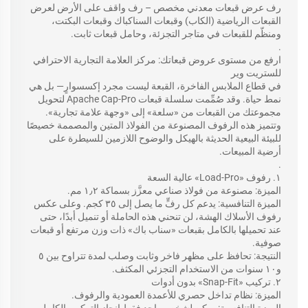
رف عرض قبعات معدني مخصص – رف واقف على الأرض لعرض
القبعات الرياضية (الكاب) وقبعات السناكباك وقبعات البكتت،
ومنظّم للقبعات في متاجر التجزئة، وحامل قبعات ثابت.
.
ارفع من مستوى عروض قبعاتك: مركز العلامة التجارية الاحترافي
للستريت وير
في قطاع الملابس الفاخرة، القبعة ليست مجرد إكسسوارٍ— بل هي
نمط حياة. وقد صُمِّمت سلسلة قبعات Apache Cap-Pro لتحويل
مجموعتك من القبعات من «سلعة» إلى «وجهة علامة تجارية».
وتتميز هذه الرفوف المصنوعة من الفولاذ المتين والمصممة خصيصًا
للبيئة البيعية الحديثة بالهيكل والوضوح اللازمين للسيطرة على
أرضية المبيعات.
.
١. رفوف «Load-Pro» عالية السعة
الميزة: مصنوعة من فولاذ صناعي معزَّز بسماكة ١٫٢ مم.
الميزة التنافسية: يدعم كل رفٍّ ما يصل إلى ٣٥ كجم. وعلى عكس
رفوف الأسلاك الهشة، لن تنحني هذه الحاملة أو تنميل أبدًا، حتى
عند تحميلها بالكامل بقبعات «سناب باك» ذات وزن مرتفع أو قبعات
صوفية.
النتيجة: تحافظ على مظهر فاخر وثابت وصلب لمدة تتراوح بين ٥
و١٠ سنوات من الاستخدام التجزئي المكثف.
٢. تركيب «Snap-Fit» بدون أدوات
الميزة: نظام تداخل حصري للأعمدة العمودية والرفوف.