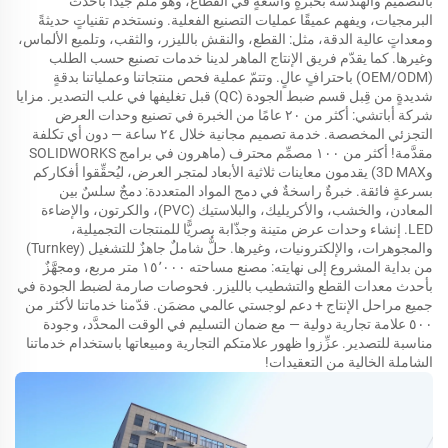
بالتصميم والهندسة بخبرةٍ واسعةٍ في القطاع، وهو مُلمٌّ جيدًا بأحدث
البرمجيات، ويفهم عميقًا عمليات التصنيع الفعلية. ونستخدم تقنياتٍ حديثةً
ومعداتٍ عالية الدقة، مثل: القطع، والنقش بالليزر، والثقب، وتلميع الألماس،
وغيرها. كما يقدّم فريق الإنتاج الماهر لدينا خدمات تصنيع حسب الطلب
(OEM/ODM) باحترافٍ عالٍ. وتتمّ عملية فحص منتجاتنا وعملياتنا بدقةٍ
شديدةٍ من قِبل قسم ضبط الجودة (QC) قبل تغليفها في علب التصدير. مزايا
شركة أباتشي: أكثر من ٢٠ عامًا من الخبرة في تصنيع وحدات العرض
التجزئي المخصصة. خدمة تصميم مجانية خلال ٢٤ ساعة — دون أي تكلفة
مقدَّمة! أكثر من ١٠٠ مصمِّم محترف (ماهرون في برامج SOLIDWORKS
و3D MAX) يقدمون معاينات ثلاثية الأبعاد لمتجر العرض، ليُحقِّقوا أفكاركم
بسرعةٍ فائقة. خبرةٌ راسخةٌ في دمج المواد المتعددة: دمجٌ سلسٌ بين
المعادن، والخشب، والأكريليك، والبلاستيك (PVC)، والكرتون، والإضاءة
LED. إنشاء وحدات عرض متينة وجذّابة بصريًّا للمنتجات التجميلية،
والمجوهرات، والإلكترونيات، وغيرها. حلٌّ شاملٌ جاهزٌ للتشغيل (Turnkey)
من بداية المشروع إلى نهايته: مصنع مساحته ١٥٬٠٠٠ متر مربع، ومجهَّزٌ
بأحدث معدات القطع والتشطيب بالليزر. فحوصات صارمة لضبط الجودة في
جميع مراحل الإنتاج + دعم لوجستي عالمي مضمَن. قدّمنا خدماتنا لأكثر من
٥٠٠ علامة تجارية دولية — مع ضمان التسليم في الوقت المحدَّد، وجودة
مناسبة للتصدير. عزِّزوا ظهور علامتكم التجارية ومبيعاتها باستخدام خدماتنا
الشاملة الخالية من التعقيدات!