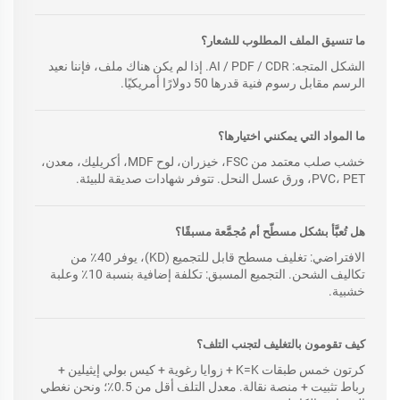
ما تنسيق الملف المطلوب للشعار؟
الشكل المتجه: AI / PDF / CDR. إذا لم يكن هناك ملف، فإننا نعيد
الرسم مقابل رسوم فنية قدرها 50 دولارًا أمريكيًا.
ما المواد التي يمكنني اختيارها؟
خشب صلب معتمد من FSC، خيزران، لوح MDF، أكريليك، معدن،
PVC، PET، ورق عسل النحل. تتوفر شهادات صديقة للبيئة.
هل تُعبَّأ بشكل مسطّح أم مُجمَّعة مسبقًا؟
الافتراضي: تغليف مسطح قابل للتجميع (KD)، يوفر 40٪ من
تكاليف الشحن. التجميع المسبق: تكلفة إضافية بنسبة 10٪ وعلبة
خشبية.
كيف تقومون بالتغليف لتجنب التلف؟
كرتون خمس طبقات K=K + زوايا رغوية + كيس بولي إيثيلين +
رباط تثبيت + منصة نقالة. معدل التلف أقل من 0.5٪؛ ونحن نغطي