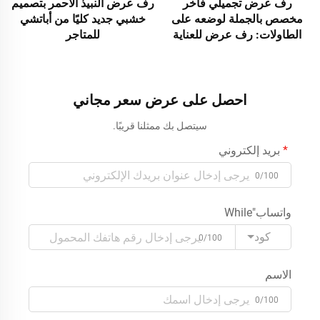
رف عرض تجميلي فاخر
رف عرض النبيذ الأحمر بتصميم
مخصص بالجملة لوضعه على
خشبي جديد كليًا من أباتشي
الطاولات: رف عرض للعناية
للمتاجر
بالبشرة وكريمات الوجه
وكريمات الجسم، ورف عرض
تجميلي لمتاجر التجزئة
احصل على عرض سعر مجاني
سيتصل بك ممثلنا قريبًا.
بريد إلكتروني
0/100
واتساب"While
كود
0/100
الاسم
0/100