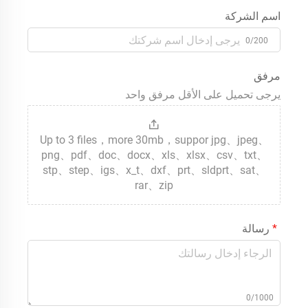
اسم الشركة
0/200
مرفق
يرجى تحميل على الأقل مرفق واحد
Up to 3 files，more 30mb，suppor jpg、jpeg、
png、pdf、doc、docx、xls、xlsx、csv、txt、
stp、step、igs、x_t、dxf、prt、sldprt、sat、
rar、zip
رسالة
0/1000