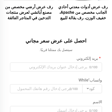
رف عرض أدوات معدني أحادي
رف عرض أرضي مخصص من
الجانب مخصص من Apache،
مصنع أباتشي لعرض منتجات
خفيف الوزن، رف بقالة للبيع
التدخين في المتاجر الفائقة
بالتجزئة لتخزين أدوات اليد في
السوبرماركت
احصل على عرض سعر مجاني
سيتصل بك ممثلنا قريبًا.
بريد إلكتروني
0/100
واتساب"While
كود
0/100
الاسم
0/100