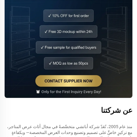
عن شركتنا
منذ عام 2005، تُعَدّ شركة أباتشي متخصِّصةً في مجال أثاث عرض المتاجر،
مع تركيزٍ خاصٍّ على تصميم وتصنيع وحدات العرض المخصصة— وبكفاءةٍ