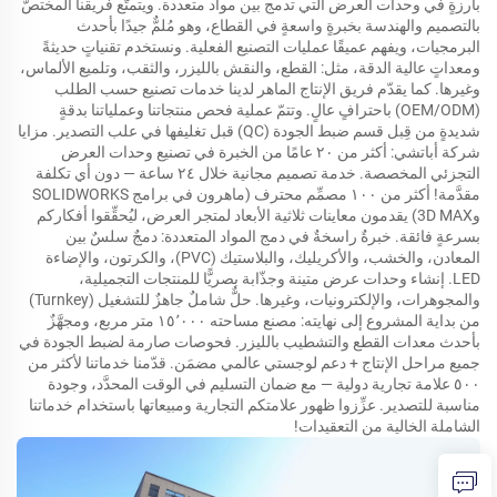
بارزةٍ في وحدات العرض التي تدمج بين مواد متعددة. ويتمتّع فريقنا المختصّ
بالتصميم والهندسة بخبرةٍ واسعةٍ في القطاع، وهو مُلمٌّ جيدًا بأحدث
البرمجيات، ويفهم عميقًا عمليات التصنيع الفعلية. ونستخدم تقنياتٍ حديثةً
ومعداتٍ عالية الدقة، مثل: القطع، والنقش بالليزر، والثقب، وتلميع الألماس،
وغيرها. كما يقدّم فريق الإنتاج الماهر لدينا خدمات تصنيع حسب الطلب
(OEM/ODM) باحترافٍ عالٍ. وتتمّ عملية فحص منتجاتنا وعملياتنا بدقةٍ
شديدةٍ من قِبل قسم ضبط الجودة (QC) قبل تغليفها في علب التصدير. مزايا
شركة أباتشي: أكثر من ٢٠ عامًا من الخبرة في تصنيع وحدات العرض
التجزئي المخصصة. خدمة تصميم مجانية خلال ٢٤ ساعة — دون أي تكلفة
مقدَّمة! أكثر من ١٠٠ مصمِّم محترف (ماهرون في برامج SOLIDWORKS
و3D MAX) يقدمون معاينات ثلاثية الأبعاد لمتجر العرض، ليُحقِّقوا أفكاركم
بسرعةٍ فائقة. خبرةٌ راسخةٌ في دمج المواد المتعددة: دمجٌ سلسٌ بين
المعادن، والخشب، والأكريليك، والبلاستيك (PVC)، والكرتون، والإضاءة
LED. إنشاء وحدات عرض متينة وجذّابة بصريًّا للمنتجات التجميلية،
والمجوهرات، والإلكترونيات، وغيرها. حلٌّ شاملٌ جاهزٌ للتشغيل (Turnkey)
من بداية المشروع إلى نهايته: مصنع مساحته ١٥٬٠٠٠ متر مربع، ومجهَّزٌ
بأحدث معدات القطع والتشطيب بالليزر. فحوصات صارمة لضبط الجودة في
جميع مراحل الإنتاج + دعم لوجستي عالمي مضمَن. قدّمنا خدماتنا لأكثر من
٥٠٠ علامة تجارية دولية — مع ضمان التسليم في الوقت المحدَّد، وجودة
مناسبة للتصدير. عزِّزوا ظهور علامتكم التجارية ومبيعاتها باستخدام خدماتنا
الشاملة الخالية من التعقيدات!