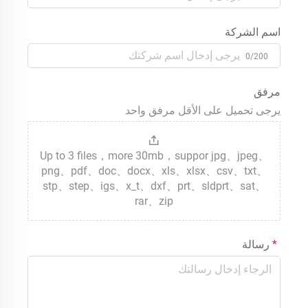
اسم الشركة
0/200
مرفق
يرجى تحميل على الأقل مرفق واحد
Up to 3 files，more 30mb，suppor jpg、jpeg、
png、pdf、doc、docx、xls、xlsx、csv、txt、
stp、step、igs、x_t、dxf、prt、sldprt、sat、
rar、zip
رسالة