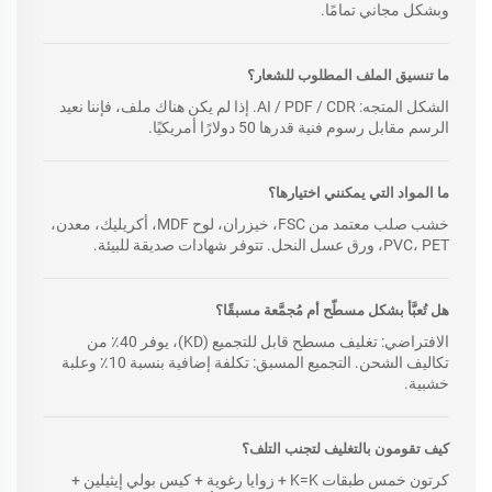
وبشكل مجاني تمامًا.
ما تنسيق الملف المطلوب للشعار؟
الشكل المتجه: AI / PDF / CDR. إذا لم يكن هناك ملف، فإننا نعيد
الرسم مقابل رسوم فنية قدرها 50 دولارًا أمريكيًا.
ما المواد التي يمكنني اختيارها؟
خشب صلب معتمد من FSC، خيزران، لوح MDF، أكريليك، معدن،
PVC، PET، ورق عسل النحل. تتوفر شهادات صديقة للبيئة.
هل تُعبَّأ بشكل مسطّح أم مُجمَّعة مسبقًا؟
الافتراضي: تغليف مسطح قابل للتجميع (KD)، يوفر 40٪ من
تكاليف الشحن. التجميع المسبق: تكلفة إضافية بنسبة 10٪ وعلبة
خشبية.
كيف تقومون بالتغليف لتجنب التلف؟
كرتون خمس طبقات K=K + زوايا رغوية + كيس بولي إيثيلين +