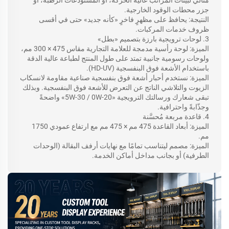
مثالي لبيئات المرائب عالية الحركة، أو المستودعات الرطبة، أو
جزر محطات الوقود الخارجية.
النتيجة: يحافظ على مظهرٍ فاخرٍ «كأنه جديد» حتى في أقسى
ظروف خدمات المركبات.
3. لوحات ترويجية بارزة بتصميم «بطل»
الميزة: لوحة رأسية مدمجة للعلامة التجارية مقاس 475 × 300 مم،
ولوحات رسومية جانبية تمتد على طول المنتج لطباعة عالية الدقة
باستخدام الأشعة فوق البنفسجية (HD-UV).
الميزة: نستخدم أحبار أشعة فوق بنفسجية صناعية مقاومة لانسكاب
الزيوت والتلاشي الناتج عن التعرض للأشعة فوق البنفسجية. وبذلك
تبقى شعارك ورسالتك الترويجية «5W-30 / 0W-20» واضحةً
وجذّابةً واحترافية.
4. قاعدة مربعة مُحسَّنة
الميزة: أبعاد القاعدة 475 مم × 475 مم مع ارتفاع عمودي 1750
مم.
الميزة: مصمم ليتناسب تمامًا مع نهايات أرفف البقالة (الوحدات
الطرفية) أو بجانب مداخل أماكن الخدمة.