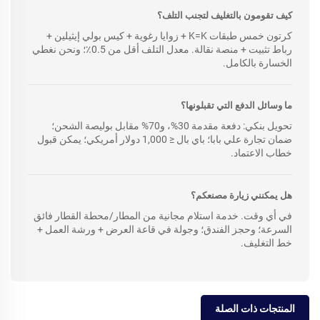
كيف تقومون بالتغليف لتجنب التلف؟
كرتون خمس طبقات K=K + زوايا رغوية + كيس بولي إيثيلين +
رباط تثبيت + منصة نقالة. معدل التلف أقل من 0.5٪؛ ونحن نغطي
الخسارة بالكامل.
ما وسائل الدفع التي تقبلونها؟
تحويل بنكي: دفعة مقدمة 30%، و70% مقابل بوليصة الشحن؛
ضمان تجارة علي بابا؛ باي بال ≤ 1,000 دولار أمريكي؛ يمكن قبول
خطاب الاعتماد.
هل يمكنني زيارة مصنعكم؟
في أي وقت. خدمة استلام مجانية من المطار/محطة القطار فائق
السرعة؛ وحجز الفندق؛ وجولة في قاعة العرض + ورشة العمل +
خط التغليف.
المنتجات ذات الصلة