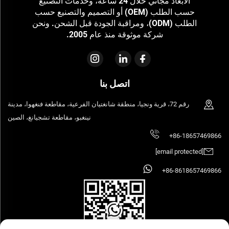
الأبعاد مجاني خلال 24 ساعة، وخدمات التصنيع
حسب الطلب (OEM) أو التصميم والتصنيع حسب
الطلب (ODM)، ومراقبة الجودة قبل الشحن. ونحن
شركة موثوقة منذ عام 2005.
اتصل بنا
رقم 72، قرية ونجيا، منطقة شانغتيان الفرعية، مقاطعة فنغهوا، مدينة
نينغبو، مقاطعة تشجيانغ، الصين
+86-18657469866
[email protected]
+86-8618657469866