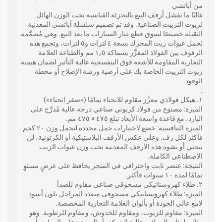
من أباتشي
غالبًا ما تفشل أرفف البيع بالتجزئة القياسية تحت الوزن الهائل
لزيوت التزييت الصناعية. وقد تم تصميم سلسلة أباتشي المعدنية
الثقيلة خصيصًا لسوق قطع غيار السيارات ما بعد البيع. وهي مُصمَّمة
لحمل عبوات زيت المحرك بسعة ٤ لترات و٥ لترات، وتجمع هذه
الرفوف بين الفولاذ المعزَّز بسماكة ١٫٥ مم والطباعة العلامة
التجارية المقاومة للأشعة فوق البنفسجية عالية التأثير لضمان هيمنة
زيوت التزييت الخاصة بك على أرضية ورشة الإصلاح أو محطة
الوقود.
.
١. هيكل فولاذي معزَّز مقاوم للانحناء تمامًا («صفر انحناء»)
الميزة: مصنوع من فولاذ كربوني صناعي درجة عالية مُدرَّج على
البارد، مع قاعدة واسعة الأبعاد تبلغ ٤٧٥ × ٤٧٥ مم.
الميزة التنافسية: خضع لاختبارات حمل محددة لتحمل وزن ٢٠ كجم
فأكثر لكل رف. وعلى عكس الأرفف البلاستيكية أو الكرتونية، لن
تنحني أو تشوه هذه الأرفف المعدنية تحت وزن عبوات الزيت
الاصطناعي الكاملة.
النتيجة: عنصر ثابت واحترافي في المتجر يحافظ على عرضٍ مستوٍ
تمامًا لمدة ١٠ سنوات فأكثر.
٢. طلاء كهروستاتيكي مسحوقى صناعي مقاوم للصدأ
الميزة: طلاء كهروستاتيكي مسحوقى متعدد المراحل بلون أسود
لامع عالي الجودة أو بألوان العلامة التجارية المخصصة.
الميزة: مقاوم للزيوت، ومقاوم للخدوش، ومقاوم للرطوبة. وهو