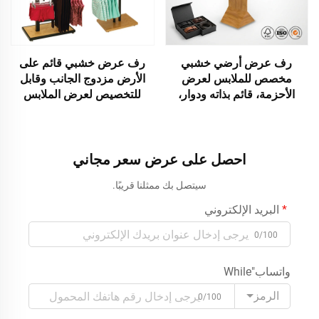
رف عرض أرضي خشبي
رف عرض خشبي قائم على
مخصص للملابس لعرض
الأرض مزدوج الجانب وقابل
الأحزمة، قائم بذاته ودوار،
للتخصيص لعرض الملابس
يُستخدم كحامل لإكسسوارات
الداخلية في السوبرماركت من
المتجر، ورف عرض للأحزمة
طراز أباتشي
الجلدية مزود بخطافات
احصل على عرض سعر مجاني
سيتصل بك ممثلنا قريبًا.
البريد الإلكتروني
0/100
واتساب"While
الرمز
0/100