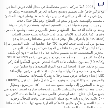
منذ عام 2005، تُعَدّ شركة أباتشي متخصِّصةً في مجال أثاث عرض المتاجر،
مع تركيزٍ خاصٍّ على تصميم وتصنيع وحدات العرض المخصصة— وبكفاءةٍ
بارزةٍ في وحدات العرض التي تدمج بين مواد متعددة. ويتمتّع فريقنا المختصّ
بالتصميم والهندسة بخبرةٍ واسعةٍ في القطاع، وهو مُلمٌّ جيدًا بأحدث
البرمجيات، ويفهم عميقًا عمليات التصنيع الفعلية. ونستخدم تقنياتٍ حديثةً
ومعداتٍ عالية الدقة، مثل: القطع، والنقش بالليزر، والثقب، وتلميع الألماس،
وغيرها. كما يقدّم فريق الإنتاج الماهر لدينا خدمات تصنيع حسب الطلب
(OEM/ODM) باحترافٍ عالٍ. وتتمّ عملية فحص منتجاتنا وعملياتنا بدقةٍ
شديدةٍ من قِبل قسم ضبط الجودة (QC) قبل تغليفها في علب التصدير. مزايا
شركة أباتشي: أكثر من ٢٠ عامًا من الخبرة في تصنيع وحدات العرض
التجزئي المخصصة. خدمة تصميم مجانية خلال ٢٤ ساعة — دون أي تكلفة
مقدَّمة! أكثر من ١٠٠ مصمِّم محترف (ماهرون في برامج SOLIDWORKS
و3D MAX) يقدمون معاينات ثلاثية الأبعاد لمتجر العرض، ليُحقِّقوا أفكاركم
بسرعةٍ فائقة. خبرةٌ راسخةٌ في دمج المواد المتعددة: دمجٌ سلسٌ بين
المعادن، والخشب، والأكريليك، والبلاستيك (PVC)، والكرتون، والإضاءة
LED. إنشاء وحدات عرض متينة وجذّابة بصريًّا للمنتجات التجميلية،
والمجوهرات، والإلكترونيات، وغيرها. حلٌّ شاملٌ جاهزٌ للتشغيل (Turnkey)
من بداية المشروع إلى نهايته: مصنع مساحته ١٥٬٠٠٠ متر مربع، ومجهَّزٌ
بأحدث معدات القطع والتشطيب بالليزر. فحوصات صارمة لضبط الجودة في
جميع مراحل الإنتاج + دعم لوجستي عالمي مضمَن. قدّمنا خدماتنا لأكثر من
٥٠٠ علامة تجارية دولية — مع ضمان التسليم في الوقت المحدَّد، وجودة
مناسبة للتصدير. عزِّزوا ظهور علامتكم التجارية ومبيعاتها باستخدام خدماتنا
الشاملة الخالية من التعقيدات!