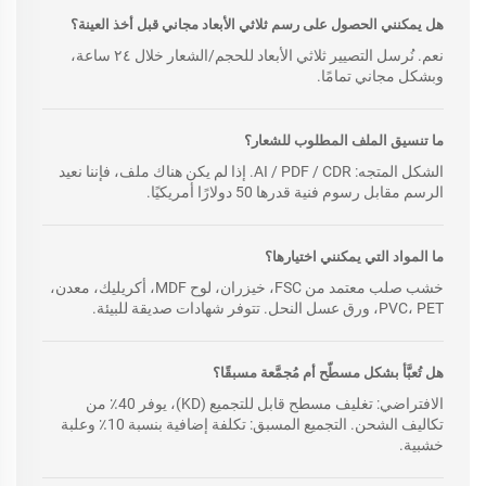
هل يمكنني الحصول على رسم ثلاثي الأبعاد مجاني قبل أخذ العينة؟
نعم. نُرسل التصيير ثلاثي الأبعاد للحجم/الشعار خلال ٢٤ ساعة،
وبشكل مجاني تمامًا.
ما تنسيق الملف المطلوب للشعار؟
الشكل المتجه: AI / PDF / CDR. إذا لم يكن هناك ملف، فإننا نعيد
الرسم مقابل رسوم فنية قدرها 50 دولارًا أمريكيًا.
ما المواد التي يمكنني اختيارها؟
خشب صلب معتمد من FSC، خيزران، لوح MDF، أكريليك، معدن،
PVC، PET، ورق عسل النحل. تتوفر شهادات صديقة للبيئة.
هل تُعبَّأ بشكل مسطّح أم مُجمَّعة مسبقًا؟
الافتراضي: تغليف مسطح قابل للتجميع (KD)، يوفر 40٪ من
تكاليف الشحن. التجميع المسبق: تكلفة إضافية بنسبة 10٪ وعلبة
خشبية.