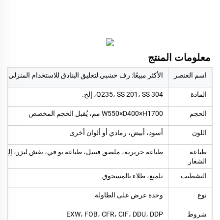
معلومات المنتج   
اسم العنصر
الأكثر مبيعًا: رف خشبي لتعليق البنادق للاستخدام المنز
المادة
Q235، SS 201، SS 304، إلخ.
الحجم
W550×D400×H1700 مم، يُقبل الحجم المخصص
اللون
أسود، أبيض، رمادي أو ألوان أخرى
طباعة
طباعة حريرية، ملصق فينيل، طباعة يو في، نقش ليزر، إلخ
الشعار
التشطيب
تلميع، طلاء بالمسحوق
نوع
وحدة عرض على الطاولة
شروط
EXW، FOB، CFR، CIF، DDU، DDP