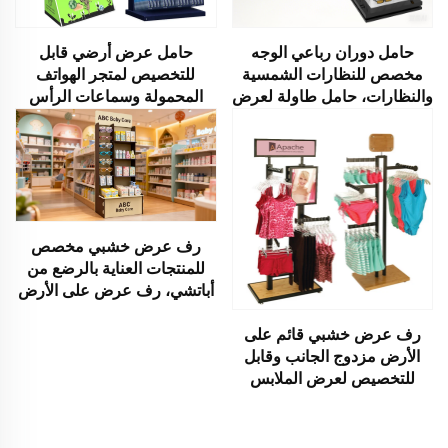
حامل دوران رباعي الوجه
حامل عرض أرضي قابل
مخصص للنظارات الشمسية
للتخصيص لمتجر الهواتف
والنظارات، حامل طاولة لعرض
المحمولة وسماعات الرأس
المجوهرات على المنضدة في
وملحقات الجوال
متاجر التجزئة والأسواق
رف عرض خشبي مخصص
للمنتجات العناية بالرضع من
أباتشي، رف عرض على الأرض
مزدوج الوجه لمتجر التجزئة،
رف عرض من الخشب MDF
رف عرض خشبي قائم على
لمستلزمات الأطفال، مثالي
الأرض مزدوج الجانب وقابل
لمتجر الأم والطفل
للتخصيص لعرض الملابس
الداخلية في السوبرماركت من
طراز أباتشي