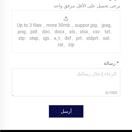
يرجى تحميل على الأقل مرفق واحد
Up to 3 files，more 30mb，suppor jpg、jpeg、
png、pdf、doc、docx、xls、xlsx、csv、txt、
stp、step、igs、x_t、dxf、prt、sldprt、sat、
rar、zip
رسالة
0/1000
أرسل