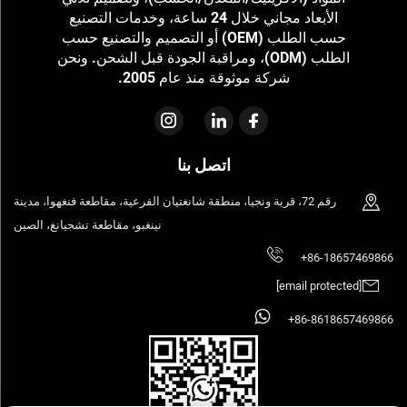
الأبعاد مجاني خلال 24 ساعة، وخدمات التصنيع
حسب الطلب (OEM) أو التصميم والتصنيع حسب
الطلب (ODM)، ومراقبة الجودة قبل الشحن. ونحن
شركة موثوقة منذ عام 2005.
اتصل بنا
رقم 72، قرية ونجيا، منطقة شانغتيان الفرعية، مقاطعة فنغهوا، مدينة
نينغبو، مقاطعة تشجيانغ، الصين
+86-18657469866
[email protected]
+86-8618657469866