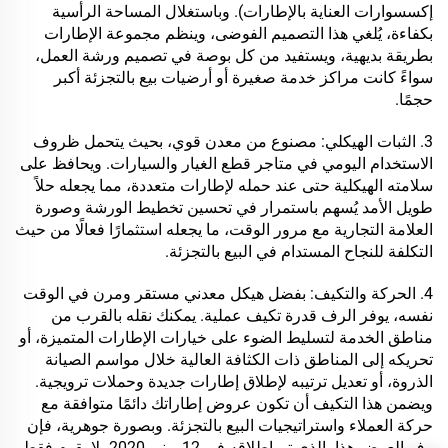
إكسسوارات العناية بالإطارات). وباستغلال المساحة الرأسية
بكفاءة، يُلغي هذا التصميم الفوضى، وينظم مجموعة الإطارات
بطريقة بديهية، ويستفيد من كل بوصة في تصميم ورشة العمل،
سواءً كانت مراكز خدمة صغيرة أو أرضيات بيع بالتجزئة أكبر
حجمًا.
3. الثبات الهيكلي: مصنوع من معدن قوي، بحيث يتحمل ظروف
الاستخدام اليومي في متاجر قطع الغيار والسيارات. ويحافظ على
سلامته الهيكلية حتى عند حمله لإطارات متعددة، مما يجعله حلاً
طويل الأمد يُسهم باستمرار في تحسين تخطيط الورشة وصورة
العلامة التجارية مع مرور الوقت، ما يجعله استثمارًا فعالًا من حيث
التكلفة للنجاح المستدام في البيع بالتجزئة.
4. الحركة والتكيف: بفضل هيكل معدني مستقر ومرن في الوقت
نفسه، يوفر الرف قدرة تكيف عملية. يمكنك نقله بالقرب من
مناطق الخدمة لتسليط الضوء على خيارات الإطارات المتميزة، أو
تحريكه إلى المناطق ذات الكثافة العالية خلال مواسم الصيانة
الذروة، أو تعديل ترتيبه لإطلاق إطارات جديدة وحملات ترويجية.
ويضمن هذا التكيف أن تكون عروض إطاراتك دائمًا متوافقة مع
حركة العملاء واستراتيجيات البيع بالتجزئة. وبصورة جوهرية، فإن
رف العرض هذا، الذي تم إطلاقه في 12 يونيو 2020، لا يقوم فقط