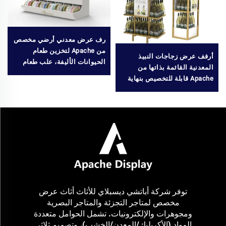
رف عرض معدني أرضي مخصص
من Apache لتخزين طعام
أرفف عرض زجاجات النبيذ
الحيوانات الأليفة، علب طعام
المعدنية القائمة بذاتها من
كلاب وقطط وحلوى الحيوانات
Apache قابلة للتخصيص بنهاية
الأليفة في المتاجر التجارية
مطلية للمتاجر الكبرى الرائجة
في البيع
توفر شركة أباتشي ديسبلاي للأثاث أثاث عرض
مخصص لمتاجر التجزئة والمتاجر البصرية
ومجوهرات والإلكترونيات. تشمل الحوامل متعددة
المواد (الأكريليك/المعدن/الخشب)، وتصميم ثلاثي