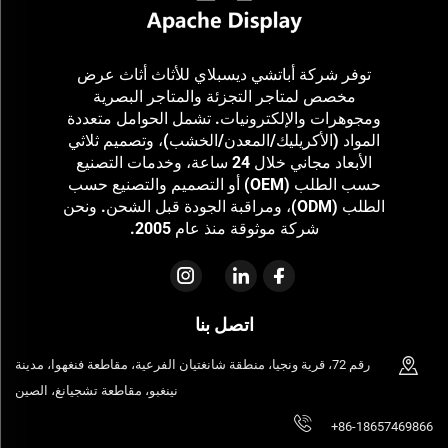
توفر شركة أباتشي ديسبلاي للأثاث أثاث عرض
مخصص لمتاجر التجزئة والمتاجر البصرية
ومجوهرات والإلكترونيات. تشمل الحوامل متعددة
المواد (الأكريليك/المعدن/الخشب)، وتصميم ثلاثي
الأبعاد مجاني خلال 24 ساعة، وخدمات التصنيع
حسب الطلب (OEM) أو التصميم والتصنيع حسب
الطلب (ODM)، ومراقبة الجودة قبل الشحن. ونحن
شركة موثوقة منذ عام 2005.
اتصل بنا
رقم 72، قرية ونجيا، منطقة شانغتيان الفرعية، مقاطعة فنغهوا، مدينة
نينغبو، مقاطعة تشجيانغ، الصين
+86-18657469866