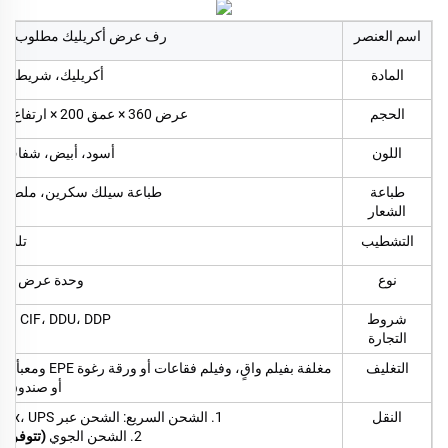
اسم العنصر
رف عرض أكريليك مطلوب بشدة 
المادة
أكريليك، شريط لي
الحجم
عرض 360 × عمق 200 × ارتفاع 740 مم، يُقبل الحجم المخصص
اللون
أسود، أبيض، شفاف 
طباعة
طباعة سيلك سكرين، ملصق في
الشعار
التشطيب
تلميع
نوع
وحدة عرض على
شروط
R، CIF، DDU، DDP
التجارة
التغليف
مغلفة بفيلم واق
أو صندوق 
النقل
1. الشحن السريع: الشحن عبر DHL، Fedex، UPS (يستغرق حوالي 5-7 أيام)
2. الشحن الجوي
(تتوفر خ