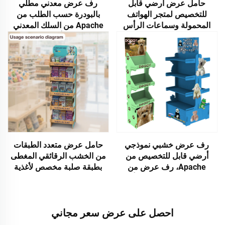
حامل عرض أرضي قابل
رف عرض معدني مطلي
للتخصيص لمتجر الهواتف
بالبودرة حسب الطلب من
المحمولة وسماعات الرأس
Apache من السلك المعدني
وملحقات الجوال
للمرطبات أو علب البيرة
للسوبرماركت أو متاجر الكحول
رف عرض خشبي نموذجي
حامل عرض متعدد الطبقات
أرضي قابل للتخصيص من
من الخشب الرقائقي المغطى
Apache، رف عرض من
بطبقة صلبة مخصص لأغذية
الخشب الرقائقي لأغذية وألعاب
الحيوانات الأليفة للمتاجر
الحيوانات الأليفة لمتجر
الكبرى
إكسسوارات الحيوانات الأليفة
احصل على عرض سعر مجاني