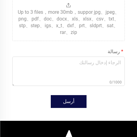
Up to 3 files，more 30mb，suppor jpg、jpeg、
png、pdf、doc、docx、xls、xlsx、csv、txt、
stp、step、igs、x_t、dxf、prt、sldprt、sat、
rar、zip
رسالة
0/1000
أرسل