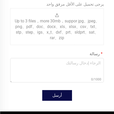
يرجى تحميل على الأقل مرفق واحد
Up to 3 files，more 30mb，suppor jpg、jpeg、
png、pdf、doc、docx、xls、xlsx、csv、txt、
stp、step、igs、x_t、dxf、prt、sldprt、sat、
rar、zip
رسالة
0/1000
أرسل