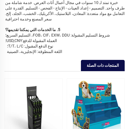
خبرة تمتد لـ 10 سنوات في مجال أعمال أثاث العرض. خدمة شاملة من 
طرف واحد. التصميم - إعداد العينات - الإنتاج - الفحص - التسليم. القدرة على 
التعامل مع مواد متعددة: المعادن، البلاستيك، الأكريليك، الخشب، الجلد، إلخ. 
سعر المصنع وخدمة احترافية 
5. ما الخدمات التي يمكننا تقديمها؟ 
شروط التسليم المقبولة: FOB، CIF، EXW، DDU، التسليم السريع؛ 
العملة المقبولة للدفع:USD,CNY؛ 
نوع الدفع المقبول: T/T، L/C؛   
اللغة المنطوقة: الإنجليزية، الصينية   
المنتجات ذات الصلة