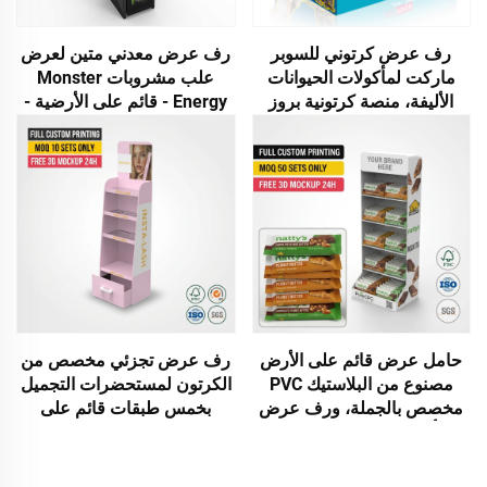
رف عرض كرتوني للسوبر
رف عرض معدني متين لعرض
ماركت لمأكولات الحيوانات
علب مشروبات Monster
الأليفة، منصة كرتونية بروز
Energy - قائم على الأرضية -
لعرض وجبات الحيوانات الأليفة
للاستخدام في الحانات ومتاجر
للقطط والكلاب
البيع بالتجزئة
حامل عرض قائم على الأرض
رف عرض تجزئي مخصص من
مصنوع من البلاستيك PVC
الكرتون لمستحضرات التجميل
مخصص بالجملة، ورف عرض
بخمس طبقات قائم على
للمأكولات الصحية والوجبات
الأرض، ورف عرض جماليات،
الخفيفة في متاجر التجزئة،
ورف عرض تجزئي لمتاجر
ورف عرض مقاوم للماء،
التجزئة