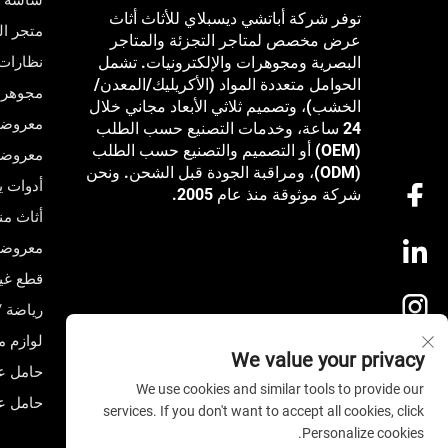
شاشة إل
توفر شركة أباتشي ديسبلاي للأثاث أثاث
متجر ال
عرض مخصص لمتاجر التجزئة والمتاجر
البصرية ومجوهرات والإلكترونيات. تشمل
نظارات
الحوامل متعددة المواد (الأكريليك/المعدن/
مجوهرا
الخشب)، وتصميم ثلاثي الأبعاد مجاني خلال
معروضات
24 ساعة، وخدمات التصنيع حسب الطلب
(OEM) أو التصميم والتصنيع حسب الطلب
معروضات
(ODM)، ومراقبة الجودة قبل الشحن. ونحن
أدوات ي
شركة موثوقة منذ عام 2005.
أثاث من
معروضات
قطع غيا
رياضة /
لوازم م
We value your privacy
حامل ع
We use cookies and similar tools to provide our
حامل 
services. If you don't want to accept all cookies, click
Personalize cookies.