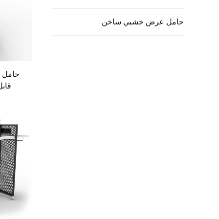
حامل عرض خشبي ساخن
حامل ت
قاب
البي
ا