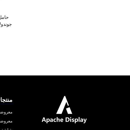
حامل
جوندول
منتجات
معروضا
معروضا