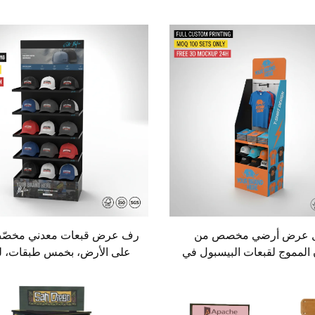
 عرض أرضي مخصص من
رف عرض قبعات معدني مخصّص
 المموج لقبعات البيسبول في
على الأرض، بخمس طبقات، 
لتجزئة، مع بطاقات تعريفية،
القبعات الرياضية (مثل قبع
وحامل عرض تفاعلي (POS) للملابس
البيسبول)، مناسب لمتاجر الت
القمصان والملابس الأخرى
والبيع بالجملة.