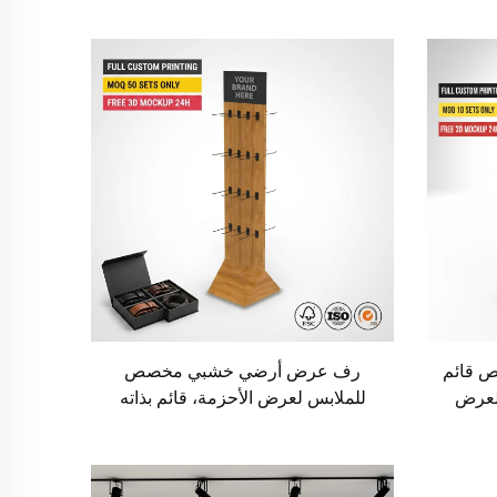
 قائم
رف عرض أرضي خشبي مخصص
لعرض
للملابس لعرض الأحزمة، قائم بذاته
ات
ودوار، يُستخدم كحامل لإكسسوارات
جزئة
المتجر، ورف عرض للأحزمة الجلدية
مزود بخطافات