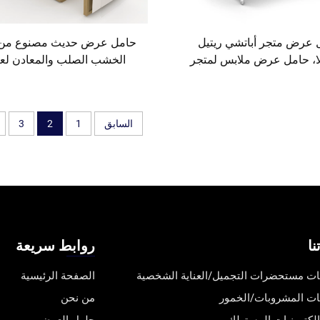
 عرض متجر أباتشي ريتيل
حامل عرض حديث مصنوع من 
ا، حامل عرض ملابس لمتجر
الخشب الصلب والمعادن ل
الملابس
الملابس الداخلية والملابس عل
السوبرماركت
السابق
1
2
3
نا
روابط سريعة
ت مستحضرات التجميل/العناية الشخصية
الصفحة الرئيسية
ت المشروبات/الخمور
من نحن