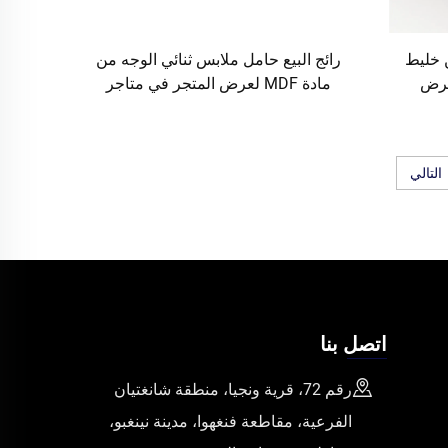
خليط
رائج البيع حامل ملابس ثنائي الوجه من
عرض
مادة MDF لعرض المتجر في متاجر
ى رفوف
الملابس
التالي
اتصل بنا
رقم 72، قرية ونجيا، منطقة شانغتيان
الفرعية، مقاطعة فنغهوا، مدينة نينغبو،