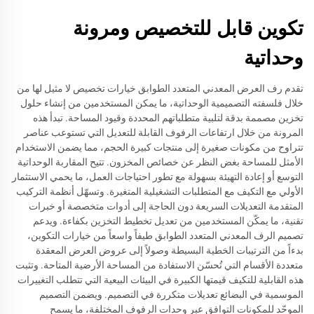
تكوين قابل للتخصيص ومرونة
وحداتية
تقدم رف العرض المعدني المتعدد الطوابق خيارات تخصيص لا مثيل لها من
خلال فلسفته التصميمية الوحداتية، ما يمكن المستخدمين من إنشاء حلول
تخزين مصممة بدقة لتلبية متطلباتهم المحددة وقيود المساحة. تبدأ هذه
المرونة من خلال ارتفاعات الرفوف القابلة للتعديل التي تستوعب عناصر
تتراوح من مكونات صغيرة إلى منتجات كبيرة الحجم، مما يضمن الاستخدام
الأمثل للمساحة بغض النظر عن خصائص المخزون. تتيح المقاربة الوحداتية
التوسع أو إعادة التهيئة بسهولة مع تطور احتياجات العمل، ما يحمي الاستثمار
الأولي مع التكيف مع المتطلبات التشغيلية المتغيرة. وتسهّل أنظمة التركيب
المتقدمة التعديلات السريعة دون الحاجة إلى أدوات متخصصة أو خبرات
تقنية، ما يمكّن المستخدمين من تعديل تخطيط التخزين بكفاءة. ويدعم
تصميم الرف المعدني المتعدد الطوابق طيفاً واسعاً من خيارات التكوين،
بدءاً من الترتيبات الخطية البسيطة وصولاً إلى عروض العرض المعقدة
متعددة الأقسام التي تُحسّن الاستفادة من المساحة الأرضية المتاحة. وتثبت
هذه القابلية للتكيف قيمتها الكبيرة في البيئات البيعية التي تتطلب التغييرات
الموسمية في البضائع تعديلات متكررة في التصميم. ويضمن التصميم
الموحّد للمكونات التوافق عبر وحدات الرفوف المختلفة، ما يسمح