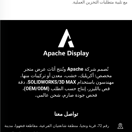
مع تلبية متطلبات التخزين العملية.
تُصمم شركة Apache وتُنتج أثاث عرض متجر
مخصص: أكريليك، خشب، معدن أو تركيبات منها.
مهندسون باستخدام SOLIDWORKS/3D MAX، دقة
قص بالليزر، إنتاج حسب الطلب (OEM/ODM)،
فحص جودة صارم، شحن عالمي.
تواصل معنا
رقم 72، قرية ونجيا، منطقة شانغتيان الفرعية، مقاطعة فنغهوا، مدينة