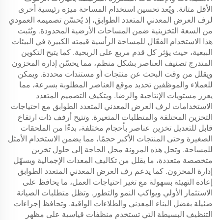
الأقل متانة. ويُعد تحسين استخدام المساحة ميزة رئيسية أخرى
لرف العرض المعدني المتعدد الطوابق، إذ يُحسّن تصميمه العمودي
من السعة التخزينية ضمن المساحات الأرضية المحدودة. ويُثبت
هذا الاستخدام الفعّال للمساحة الرأسية قيمته الكبيرة في البيئات
البيعية، حيث يؤثر كل قدم مربع على الربحية. كما يتيح التكوين
المتدرج تصنيف العناصر بشكل منظم، مما يحسّن إدارة المخزون
ويقلل من وقت البحث عن منتجات أو مستندات محددة. ويمكن
للعملاء والموظفين تحديد موقع العناصر المطلوبة بسرعة، مما
يعزز مستويات الإنتاجية والرضا. ويتكيف التصميم المتعدد
الاستخدامات لرف العرض المعدني المتعدد الطوابق مع احتياجات
التخزين المختلفة والمتطلبات المتغيرة. وتتيح أرفف ذات ارتفاع
قابل للتعديل تخزين عناصر بأحجام مختلفة، بدءًا من الملحقات
الصغيرة وحتى المنتجات الأكبر حجمًا، مما يضمن الاستخدام الأمثل
للمساحة. وتحل هذه المرونة محل الحاجة إلى حلول تخزين
متخصصة متعددة، ما يقلل من تكاليف المعدات الإجمالية ويسهّل
إدارة المخزون. كما يدعم رف العرض المعدني المتعدد الطوابق
إعادة التهيئة بسهولة مع تغير احتياجات العمل، ما يحافظ على
الاستثمار الأولي ويواكب النمو والتطور. وتظل متطلبات الصيانة
ضئيلة بفضل البناء المعدني والطلاءات الواقية. وتحافظ إجراءات
التنظيف البسيطة التي تستخدم منظفات قياسية على مظهر