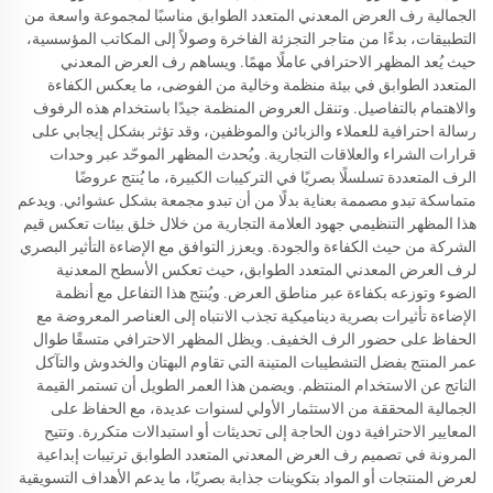
الجمالية رف العرض المعدني المتعدد الطوابق مناسبًا لمجموعة واسعة من
التطبيقات، بدءًا من متاجر التجزئة الفاخرة وصولاً إلى المكاتب المؤسسية،
حيث يُعد المظهر الاحترافي عاملًا مهمًا. ويساهم رف العرض المعدني
المتعدد الطوابق في بيئة منظمة وخالية من الفوضى، ما يعكس الكفاءة
والاهتمام بالتفاصيل. وتنقل العروض المنظمة جيدًا باستخدام هذه الرفوف
رسالة احترافية للعملاء والزبائن والموظفين، وقد تؤثر بشكل إيجابي على
قرارات الشراء والعلاقات التجارية. ويُحدث المظهر الموحّد عبر وحدات
الرف المتعددة تسلسلًا بصريًا في التركيبات الكبيرة، ما يُنتج عروضًا
متماسكة تبدو مصممة بعناية بدلًا من أن تبدو مجمعة بشكل عشوائي. ويدعم
هذا المظهر التنظيمي جهود العلامة التجارية من خلال خلق بيئات تعكس قيم
الشركة من حيث الكفاءة والجودة. ويعزز التوافق مع الإضاءة التأثير البصري
لرف العرض المعدني المتعدد الطوابق، حيث تعكس الأسطح المعدنية
الضوء وتوزعه بكفاءة عبر مناطق العرض. ويُنتج هذا التفاعل مع أنظمة
الإضاءة تأثيرات بصرية ديناميكية تجذب الانتباه إلى العناصر المعروضة مع
الحفاظ على حضور الرف الخفيف. ويظل المظهر الاحترافي متسقًا طوال
عمر المنتج بفضل التشطيبات المتينة التي تقاوم البهتان والخدوش والتآكل
الناتج عن الاستخدام المنتظم. ويضمن هذا العمر الطويل أن تستمر القيمة
الجمالية المحققة من الاستثمار الأولي لسنوات عديدة، مع الحفاظ على
المعايير الاحترافية دون الحاجة إلى تحديثات أو استبدالات متكررة. وتتيح
المرونة في تصميم رف العرض المعدني المتعدد الطوابق ترتيبات إبداعية
لعرض المنتجات أو المواد بتكوينات جذابة بصريًا، ما يدعم الأهداف التسويقية