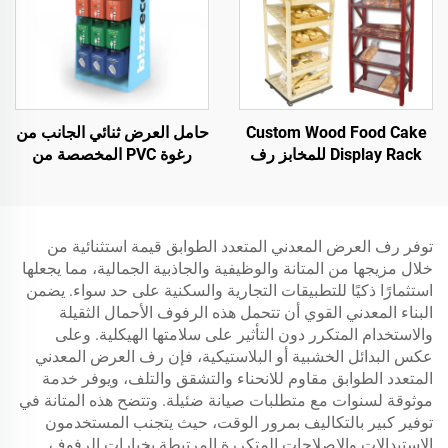
Custom Wood Food Cake
حامل العرض ثنائي الجانب من
Display Rack للمخابز رف
رغوة PVC المخصصة من
عرض الطعام للمتاجر الكبرى
Apache للمتاجر التجزئة
توفر رف العرض المعدني المتعدد الطوابق قيمة استثنائية من
خلال مزيجها من المتانة والوظيفية والجاذبية الجمالية، مما يجعلها
استثمارًا ذكيًا للتطبيقات التجارية والسكنية على حد سواء. يضمن
البناء المعدني القوي أن تتحمل هذه الرفوف الأحمال الثقيلة
والاستخدام المتكرر دون التأثير على سلامتها الهيكلية. وعلى
عكس البدائل الخشبية أو البلاستيكية، فإن رف العرض المعدني
المتعدد الطوابق مقاوم للانحناء والتشقق والتلف، ويوفر خدمة
موثوقة لسنوات مع متطلبات صيانة ضئيلة. وتتضح هذه المتانة في
توفير كبير بالتكاليف بمرور الوقت، حيث يتجنب المستخدمون
الاستبدالات والإصلاحات المتكررة المرتبطة بخيارات الرفوف