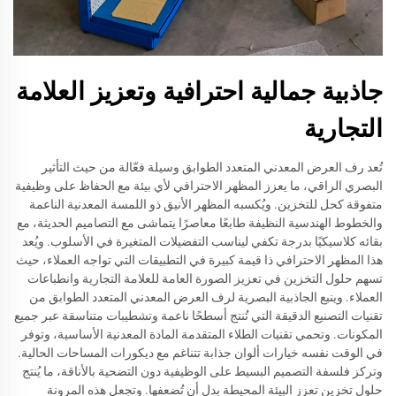
جاذبية جمالية احترافية وتعزيز العلامة
التجارية
تُعد رف العرض المعدني المتعدد الطوابق وسيلة فعّالة من حيث التأثير
البصري الراقي، ما يعزز المظهر الاحترافي لأي بيئة مع الحفاظ على وظيفية
متفوقة كحل للتخزين. ويُكسبه المظهر الأنيق ذو اللمسة المعدنية الناعمة
والخطوط الهندسية النظيفة طابعًا معاصرًا يتماشى مع التصاميم الحديثة، مع
بقائه كلاسيكيًا بدرجة تكفي ليناسب التفضيلات المتغيرة في الأسلوب. ويُعد
هذا المظهر الاحترافي ذا قيمة كبيرة في التطبيقات التي تواجه العملاء، حيث
تسهم حلول التخزين في تعزيز الصورة العامة للعلامة التجارية وانطباعات
العملاء. وينبع الجاذبية البصرية لرف العرض المعدني المتعدد الطوابق من
تقنيات التصنيع الدقيقة التي تُنتج أسطحًا ناعمة وتشطيبات متناسقة عبر جميع
المكونات. وتحمي تقنيات الطلاء المتقدمة المادة المعدنية الأساسية، وتوفر
في الوقت نفسه خيارات ألوان جذابة تتناغم مع ديكورات المساحات الحالية.
وتركز فلسفة التصميم البسيط على الوظيفية دون التضحية بالأناقة، ما يُنتج
حلول تخزين تعزز البيئة المحيطة بدل أن تُضعفها. وتجعل هذه المرونة