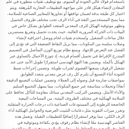
باستخدام فولاذ عالي الجودة أو ألمنيوم، مع توظيف تقنيات متطورة في علم
المعادن لإنشاء هيكل قادر على مواجهة التطبيقات التجارية المُرهقة. ويتم
اختبار كل طبقة بدقة لضمان توافقها أو تجاوزها للمعايير الصناعية للسلامة،
مما يمنح المستخدمين الثقة في أداء الرف تحت مختلف ظروف التحميل.
وتظهر موثوقية الهيكل للرف المعدني المتعدد الطوابق بشكل خاص في
البيئات ذات الحركة المرورية العالية، حيث يحدث تحميل وتفريغ مستمرين
خلال ساعات التشغيل. وتُستخدم تقنيات لحام ووصل احترافية لإنشاء
وصلات سلسة بين المكونات، مما يزيل النقاط الضعيفة التي قد تؤدي إلى
الفشل عند التعرض للإجهاد. ويمنع نظام توزيع الوزن المتأصل في التصميم
المتدرج الإفراط في تحميل أقسام فردية، إذ تتوزع الأحمال بالتساوي عبر
الهيكل بأكمله. ويضمن هذا النهج الهندسي استقرارًا طويل الأمد حتى عند
تشغيل الرفوف بسعتها القصوى لفترات طويلة. وتضمن إجراءات ضبط
الجودة أثناء التصنيع أن يلتزم كل رف عرض معدني متعدد الطوابق
بمواصفات صارمة قبل وصوله إلى العملاء. وتضمن عمليات التصنيع الدقيقة
أبعادًا وتحملات متناسقة عبر جميع المكونات، مما يسهل التجميع السليم
والأداء الأمثل. ويتضمن التركيب المعدني سبائك مقاومة للتآكل تحافظ على
السلامة الهيكلية في مختلف الظروف البيئية، من المساحات البيعية
الخاضعة للرطوبة إلى المستودعات الصناعية ذات درجات الحرارة المتقلبة.
وتعزز ميزات التقوية مثل دعامات التثبيت العرضية والحوامل الهيكلية أداء
الرف الكلي، مما يوفر استقرارًا إضافيًا للتطبيقات الثقيلة. وتعمل هذه
العناصر الهندسية معًا لإنشاء نظام رفوف يؤدي بكفاءة وموثوقية في
الظروف الصعبة مع الحفاظ على معايير السلامة. وينتج عن البنية القوية