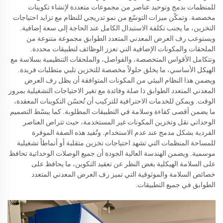
للمنظمات بدمج وتوحيد عناصر من مجموعات متعددة لإنشاء تكوينات
مخصصة. وتمكّن ميزات التوسّع من نمو تدريجي للنظام مع تزايد احتياجات
التخزين، ما يجنب تكلفة الاستبدال الكامل عند الحاجة إلى سعة إضافية.
ويستوعب رف العرض المعدني المتعدد الطوابق مجموعة متنوعة من
الملحقات والمكونات الإضافية التي تعزز الوظائف لتطبيقات محددة.
وتتكامل الأقواس المتخصصة، والفواصل، والملحقات التنظيمية بسلاسة مع
الهيكل الأساسي، ما يخلق حلولاً مخصصة للتخزين تلبي متطلبات فريدة.
ويضمن هذا النظام البيئي من المكونات المتوافقة أن يظل رف العرض
المعدني المتعدد الطوابق ذا صلة وفائدة مع تغير الاحتياجات التشغيلية بمرور
الوقت. ويمكن للخدمات الاحترافية للتركيب أن تُحسّن التكوينات المعقدة،
ما يضمن أقصى كفاءة وسلامة في التطبيقات المطلوبة. كما يبسّط التصميم
الوحداتي نقل وتخزين المكونات غير المستخدمة، حيث تتراص العناصر
الفردية بشكل مدمج عند عدم الاستخدام. وتُفيد هذه الصفة الموفرة
للمساحة المنظمات التي تشهد احتياجات تخزين متقلبة أو أنماطاً تشغيلية
موسمية. ويضمن الهندسة العالية الجودة أن جميع الوصلات الوحداتية تحافظ
على السلامة الهيكلية بغض النظر عن تعقيد التكوين، ما يحافظ على
خصائص السلامة والموثوقية التي تميز رف العرض المعدني المتعدد
الطوابق في جميع التطبيقات.