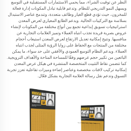
النظر عن توقيت الشراء، مما يحمي الاستثمارات المستقبلية في التوسع
ويسهل النمو التدريجي للنظام. وتدعم قابلية تبادل المكونات إدارة فعالة
للمخزون، حيث تؤدي قطع الغيار وظائف متعددة، وتندمج عناصر الاستبدال
بسلاسة مع التركيبات الحالية. ويدعم الطابع المعياري لعرض المعدن
استراتيجيات تسويق إبداعية تجمع بين أنواع مختلفة من المكونات لإنشاء
عروض بصرية فريدة تجذب انتباه العملاء وتميز العلامات التجارية عن
منافسيها. وتتيح إمكانية تعديل الارتفاع لعرض المعدن استيعاب أحجام
مختلفة من المنتجات مع الحفاظ على زوايا الرؤية المثلى لجذب انتباه
العملاء. ويدعم النظام التوسع العمودي والأفقي على حد سواء، ما يمكن
البائعين من تكبير حجم عرضهم وفقًا للمساحة المتاحة والأهداف الترويجية.
كما تتضمن نقاط التثبيت المتخصصة المنتشرة في هيكل عرض المعدن
إمكانية تركيب لافتات مخصصة وعناصر إضاءة وميزات تفاعلية تعزز تجربة
التسوق وتدعم نقل رسالة العلامة التجارية بشكل فعّال.