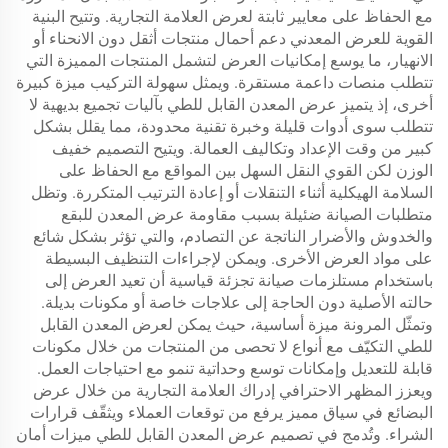
مع الحفاظ على معايير ثابتة لعرض العلامة التجارية. وتتيح البنية
القوية للعرض المعدني دعم أحمال منتجات أثقل دون الانحناء أو
الانهيار، ما يوسع إمكانيات العرض لتشمل المنتجات المميزة التي
تتطلب منصات داعمة مستقرة. ويمثل سهولة التركيب ميزة كبيرة
أخرى، إذ يتميز عرض المعدن القابل للطي بآليات تجميع بديهية لا
تتطلب سوى أدوات قليلة وخبرة تقنية محدودة، مما يقلل بشكل
كبير من وقت الإعداد وتكاليف العمالة. ويتيح التصميم خفيف
الوزن لكن القوي النقل السهل بين المواقع مع الحفاظ على
السلامة الهيكلية أثناء التنقلات أو إعادة الترتيب المتكررة. وتظل
متطلبات الصيانة ضئيلة بسبب مقاومة عرض المعدن للبقع
والخدوش والأضرار الناتجة عن التصادم، والتي تؤثر بشكل شائع
على مواد العرض الأخرى. ويمكن لإجراءات التنظيف البسيطة
باستخدام مستلزمات صيانة تجزئة قياسية أن تعيد العرض إلى
حالته الأصلية دون الحاجة إلى علاجات خاصة أو مكونات بديلة.
وتمثّل المرونة ميزة أساسية، حيث يمكن لعرض المعدن القابل
للطي التكيّف مع أنواع لا تحصى من المنتجات من خلال مكونات
قابلة للتعديل وإمكانات توسع وحداتية تنمو مع احتياجات العمل.
ويعزز المظهر الاحترافي إدراك العلامة التجارية من خلال عرض
البضائع في سياق مميز يرفع من توقعات العملاء ويثقّف قرارات
الشراء. وتُدمج في تصميم عرض المعدن القابل للطي ميزات أمان