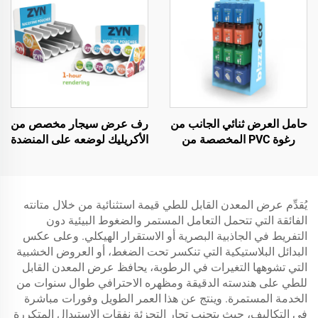
حامل العرض ثنائي الجانب من
رف عرض سيجار مخصص من
رغوة PVC المخصصة من
الأكريليك لوضعه على المنضدة
Apache للمتاجر التجزئة
لمتجر التبغ
يُقدِّم عرض المعدن القابل للطي قيمة استثنائية من خلال متانته
الفائقة التي تتحمل التعامل المستمر والضغوط البيئية دون
التفريط في الجاذبية البصرية أو الاستقرار الهيكلي. وعلى عكس
البدائل البلاستيكية التي تنكسر تحت الضغط، أو العروض الخشبية
التي تشوهها التغيرات في الرطوبة، يحافظ عرض المعدن القابل
للطي على هندسته الدقيقة ومظهره الاحترافي طوال سنوات من
الخدمة المستمرة. وينتج عن هذا العمر الطويل وفورات مباشرة
في التكاليف، حيث يتجنب تجار التجزئة نفقات الاستبدال المتكررة