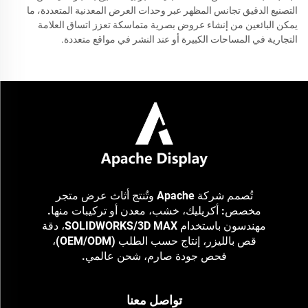
التصنيع الدقيق تجانس المظهر عبر وحدات العرض المعدنية المتعددة، ما
يمكن البائعين من إنشاء عروض بصرية متماسكة تعزز اتساق العلامة
التجارية في المساحات الكبيرة أو عند النشر في مواقع متعددة.
تُصمم شركة Apache وتُنتج أثاث عرض متجر
مخصص: أكريليك، خشب، معدن أو تركيبات منها.
مهندسون باستخدام SOLIDWORKS/3D MAX، دقة
قص بالليزر، إنتاج حسب الطلب (OEM/ODM)،
فحص جودة صارم، شحن عالمي.
تواصل معنا