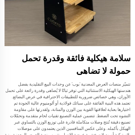
سلامة هيكلية فائقة وقدرة تحمل
حمولة لا تضاهى
تتميّز منصات العرض المعدنية 'بوب' عن وحدات البيع التقليدية بفضل
هندستها الهيكلية الاستثنائية التي توفر ثباتًا لا يُضاهى وقدرة رائعة على تحمل
الأوزان، وهي خصائص ضرورية للتطبيقات الاحترافية في عرض البضائع.
تعتمد هذه البنية الفائقة على سبائك فولاذية أو ألومنيوم عالية الجودة تم
اختيارها بعناية لعلاقتها القوية بين الوزن والمتانة، ولقدرتها على مقاومة
التشوه تحت الضغط. تتضمن عملية التصنيع تقنيات لحام متقدمة وتحمّلات
تصنيع دقيقة تُنتج وصلات متكاملة قادرة على توزيع الوزن بالتساوي عبر
الهيكل بأكمله. وعلى عكس المنافسين الذين يعتمدون على موصلات
بلاستيكية أو وصلات خشبية عرضة للانهيار، تتميز منصة العرض المعدنية ببنية