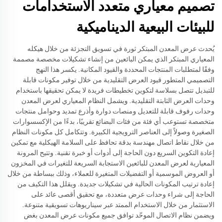
تصميم معياري متعدد الاستخدامات
للبيئات البيعية الديناميكية
يُحدث عرض المعدن المبتكر ثورة في تسويق التجزئة من خلال هيكله
المعياري المبتكر الذي يمكن البائعين من إنشاء تشكيلات مخصصة مصممة
وفقًا لمتطلبات المنتجات المحددة والقيود المكانية. يكسر هذا النهج
التصميمي المتطور قيود العرض التقليدية من خلال توفير مكونات قابلة
للتبديل تتصل بسلاسة لتكوين تخطيطات فريدة لا يمكن تحقيقها باستخدام
وحدات العرض الثابتة التقليدية. ويشمل النظام المعياري لعرض المعدن
وحدات رفوف قابلة للتعديل ومنصات دوارة وأذرع تمديد وحوامل منتجات
متخصصة تستوعب أي فئة من فئات البضائع تقريبًا، بدءًا من الإكسسوارات
الصغيرة وصولاً إلى العناصر الترويجية الكبيرة. وتتكامل كل مكونات النظام
من خلال نقاط اتصال مهندسة بدقة تحافظ على السلامة الهيكلية مع تمكين
إعادة التكوين السريع دون الحاجة إلى أدوات أو خبرة تقنية. وتتيح المرونة
المعيارية لعرض المعدن للبائعين الاستجابة السريعة للتغيرات في المخزون
أو العروض الموسمية أو التفضيلات المتغيرة للعملاء، وذلك ببساطة من خلال
إعادة ترتيب المكونات الحالية في تشكيلات جديدة. ويقلل هذا التكيف من
الحاجة إلى شراء وحدات عرض متعددة، مع تحقيق أقصى عائد على
الاستثمار من خلال الاستخدام الممتد عبر سيناريوهات تسويقية متنوعة.
ويضمن نظام الاتصال الموحّد توافق جميع مكونات عرض المعدن بغض