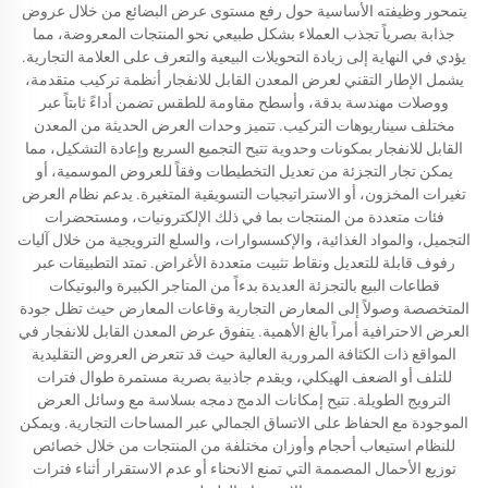
يتمحور وظيفته الأساسية حول رفع مستوى عرض البضائع من خلال عروض
جذابة بصرياً تجذب العملاء بشكل طبيعي نحو المنتجات المعروضة، مما
يؤدي في النهاية إلى زيادة التحويلات البيعية والتعرف على العلامة التجارية.
يشمل الإطار التقني لعرض المعدن القابل للانفجار أنظمة تركيب متقدمة،
ووصلات مهندسة بدقة، وأسطح مقاومة للطقس تضمن أداءً ثابتاً عبر
مختلف سيناريوهات التركيب. تتميز وحدات العرض الحديثة من المعدن
القابل للانفجار بمكونات وحدوية تتيح التجميع السريع وإعادة التشكيل، مما
يمكن تجار التجزئة من تعديل التخطيطات وفقاً للعروض الموسمية، أو
تغيرات المخزون، أو الاستراتيجيات التسويقية المتغيرة. يدعم نظام العرض
فئات متعددة من المنتجات بما في ذلك الإلكترونيات، ومستحضرات
التجميل، والمواد الغذائية، والإكسسوارات، والسلع الترويجية من خلال آليات
رفوف قابلة للتعديل ونقاط تثبيت متعددة الأغراض. تمتد التطبيقات عبر
قطاعات البيع بالتجزئة العديدة بدءاً من المتاجر الكبيرة والبوتيكات
المتخصصة وصولاً إلى المعارض التجارية وقاعات المعارض حيث تظل جودة
العرض الاحترافية أمراً بالغ الأهمية. يتفوق عرض المعدن القابل للانفجار في
المواقع ذات الكثافة المرورية العالية حيث قد تتعرض العروض التقليدية
للتلف أو الضعف الهيكلي، ويقدم جاذبية بصرية مستمرة طوال فترات
الترويج الطويلة. تتيح إمكانات الدمج دمجه بسلاسة مع وسائل العرض
الموجودة مع الحفاظ على الاتساق الجمالي عبر المساحات التجارية. ويمكن
للنظام استيعاب أحجام وأوزان مختلفة من المنتجات من خلال خصائص
توزيع الأحمال المصممة التي تمنع الانحناء أو عدم الاستقرار أثناء فترات