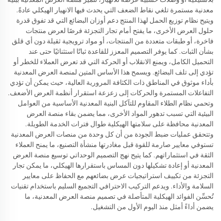
معدنية مستمرة تلغي نقاط الضعف التي يحدث فيها الانهيار الهيكلي عادةً.
ويتيح نظام توزيع الحمل لهذا المنتج دعم أوزان البضائع التي قد تفوق قدرة
حلول العرض الأخرى، ما يفتح أمام تجار التجزئة فرصًا لعرض منتجات
فاخرة، أو طبقات متعددة من المنتجات، أو مواد ترويجية ثقيلة دون أي قلق
بشأن الثبات. كما يوفر التصميم المعزز للقاعدة ثباتًا استثنائيًا حتى عند
التحميل الكامل، ويمنع الانقلاب أو الحركة التي قد تعرض العملاء للخطر أو
تؤدي إلى تلف البضائع. ويسمح هذا الأساس المتين لمنصة العرض المعدنية
بأداء موثوق في المناطق ذات الكثافة المرورية العالية، حيث يمكن أن تؤدي
التفاعلات المستمرة والحركات إلى زعزعة استقرار أنظمة العرض الأضعف.
وتحمي نظام الطلاء المقاوم للتآكل البنية المعدنية الأساسية من العوامل
البيئية التي تسبب تدهور المواد الأخرى، مما يضمن بقاء منصة العرض
المعدنية محافظة على سلامتها الهيكلية طوال فترات الخدمة الطويلة.
وتتحقق عمليات ضبط الجودة من أن كل وحدة من منصات العرض المعدنية
تستوفي معايير صارمة للقوة قبل مغادرتها منشأة التصنيع، ما يمنح العملاء
الثقة في استثماراتهم. كما يتيح نهج التصميم الوحداتي توسيع منصة العرض
المعدنية أو إعادة تشكيلها دون المساس باستقرارها الهيكلي، ما يمكن تجار
التجزئة من تكييف استراتيجيات عرض بضائعهم مع الحفاظ على معايير
السلامة والأداء. ويدعم التركيب الاحترافي التجميع السليم باستخدام تقنيات
تُحسِّن الفوائد الهيكلية المتأصلة في تصميم منصة العرض المعدنية، ما
يضمن أداءً أمثل منذ اليوم الأول من التشغيل.