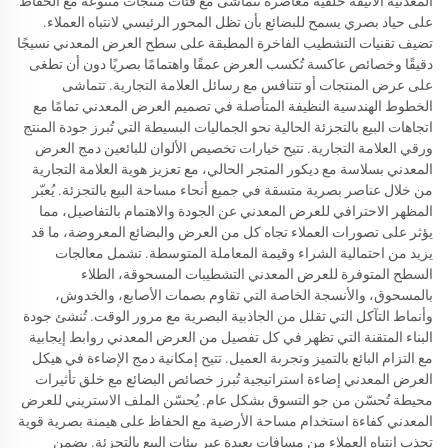
المعدنية الأنيقة خلفية معاصرة تتماشى مع فئات منتجات متنوعة مع الحفاظ
على حياد بصري يسمح للبضائع بأن تظل المحور الرئيسي لانتباه العملاء.
تضيف تقنيات التشطيب الفاخرة المطبقة على سطح العرض المعدني نسيجًا
دقيقًا وخصائص عاكسة تُكسب العرض عمقًا واهتمامًا بصريًا دون أن تطغى
على عرض المنتجات أو تتنافس مع رسائل العلامة التجارية. تتماشى
الخطوط الهندسية النظيفة المتأصلة في تصميم العرض المعدني تمامًا مع
اتجاهات البيع بالتجزئة الحالية نحو الجماليات البسيطة التي تُبرز جودة المنتج
ورقي العلامة التجارية. تتيح خيارات تخصيص الألوان للبائعين دمج العرض
المعدني بسلاسة مع ديكور المتجر الحالي، مع تعزيز هوية العلامة التجارية
من خلال عناصر بصرية متسقة في جميع أنحاء مساحة البيع بالتجزئة. يُعبّر
المظهر الاحترافي للعرض المعدني عن الجودة والاهتمام بالتفاصيل، مما
يؤثر على تصورات العملاء تجاه كل من العرض والبضائع المعروضة، ما قد
يزيد من احتمالية الشراء وقيمة المعاملة المتوسطة. تشمل معالجات
السطح المتوفرة للعرض المعدني التشطيبات المسحوقة، الطلاء
بالمسحوق، والأنسجة الخاصة التي تقاوم بصمات الأصابع، والخدوش،
وأنماط التآكل التي تقلل من الجاذبية البصرية مع مرور الوقت. تُنشئ جودة
البناء المتقنة التي تظهر في كل تفصيل من العرض المعدني روابط إيجابية
مع التزام البائع بالتميز وتجربة العميل. تتيح إمكانية دمج الإضاءة في هيكل
العرض المعدني إضاءة استراتيجية تُبرز خصائص البضائع مع خلق تأثيرات
محيطة تُحسّن من جو التسوق بشكل عام. يُحسّن الملف الاستريني للعرض
المعدني كفاءة استخدام مساحة الأرضية مع الحفاظ على هيمنة بصرية قوية
تجذب انتباه العملاء من مسافات بعيدة عبر بيئات البيع بالتجزئة. يضمن