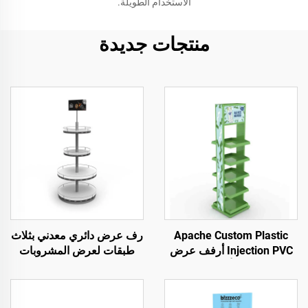
الاستخدام الطويلة.
منتجات جديدة
Apache Custom Plastic
رف عرض دائري معدني بثلاث
Injection PVC أرفف عرض
طبقات لعرض المشروبات
لعلب الصودا أو علب البيرة
الكحولية في محلات السوبر
في محلات السوبر ماركت أو
ماركت والبارات ومتاجر
متاجر الكحول
الكحول