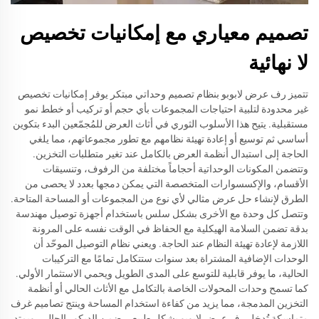
تصميم معياري مع إمكانيات تخصيص
لا نهائية
تتميز رف عرض لابوبو بنظام تصميم وحداتي مبتكر يوفر إمكانيات تخصيص
غير محدودة لتلبية احتياجات المجموعات بأي حجم أو تركيب أو خطط نمو
مستقبلية. يتيح هذا الأسلوب الثوري في أثاث العرض للمُجمّعين البدء بتكوين
أساسي ثم توسيع أو إعادة تهيئة نظامهم مع تطور مجموعاتهم، مما يلغي
الحاجة إلى استبدال أنظمة العرض بالكامل عند تغير متطلبات التخزين.
وتتضمن المكونات الوحداتية أحجاماً مختلفة من الرفوف، وتنسيقات
الأقسام، والإكسسوارات المتخصصة التي يمكن دمجها بعدد لا يحصى من
الطرق لإنشاء حل عرض مثالي لأي نوع من المجموعات أو المساحة المتاحة.
وتتصل كل وحدة مع الأخرى بشكل سلس باستخدام أجهزة توصيل مهندسة
بدقة تضمن السلامة الهيكلية مع الحفاظ في الوقت نفسه على المرونة
اللازمة لإعادة تهيئة النظام عند الحاجة. ويعني نظام التوصيل الموحّد أن
الوحدات الإضافية المشتراة بعد سنوات ستتكامل تمامًا مع التركيبات
الحالية، ما يوفر قابلية للتوسع على المدى الطويل ويحمي الاستثمار الأولي.
كما تسمح وحدات المحولات الخاصة بالتكامل مع الأثاث الحالي أو أنظمة
التخزين المدمجة، مما يزيد من كفاءة استخدام المساحة وينتج تصاميم غرف
متماسكة تُدخل رف عرض لابوبو بشكل طبيعي ضمن الديكور الحالي. ويمتد