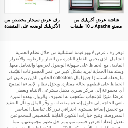
شاشة عرض أكريليك من
رف عرض سيجار مخصص من
مصنع Apache بـ 10 طبقات
الأكريليك لوضعه على المنضدة
لمتاجر السجائر مع إضاءة
لمتجر التبغ
LED
توفر رف عرض لابوبو قيمة استثنائية من خلال نظام الحماية
الشامل الذي يحمي القطع النادرة من الغبار والرطوبة والأضرار
المادية، مع الحفاظ على سهولة الوصول لعرضها والتعامل معها.
ويمتد هذا الحماية ليزيد بشكل كبير من عمر المجموعات القيّمة،
ما يجعله استثمارًا جديرًا بال collectors الجادين الذين يرغبون في
الحفاظ على قطعهم بحالة ممتازة. ويحوّل نظام الإضاءة المدمج
أي مجموعة إلى مركز بصري مذهل يسترعى الانتباه ويعطي
عرضًا مثيرًا للإعجاب ستُعجب به الضيوف والزوار. وهذه الميزة
تلغي الحاجة إلى حلول إضاءة منفصلة، وتوفّر المال وتقلّل التعقيد
مع تحقيق إضاءة بمستوى احترافي تبرز كل تفاصيل العناصر
المعروضة. وتتيح خيارات التكوين القابلة للتخصيص للمجموعين
تعديل إعداد العرض حسب نمو ومراحل تطور مجموعتهم، مما
يوفر تنوعًا طويل الأمد يمكنه التكيّف مع الاحتياجات المتغيرة دون