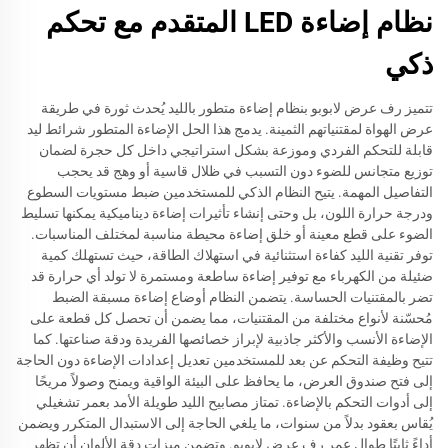
نظام إضاءة LED المتقدم مع تحكم
ذكي
تتميز رف عرض لابوبو بنظام إضاءة متطور بالليد يُحدث ثورة في طريقة
عرض الهواة لمقتنياتهم الثمينة. يدمج هذا الحل الإضاءة المتطور شرائط ليد
قابلة للتحكم الفردي وموزعة بشكل استراتيجي داخل كل حجرة لضمان
توزيع متجانس للضوء دون التسبب في ظلال قاسية أو وهج قد يحجب
التفاصيل المهمة. يتيح النظام الذكي للمستخدمين ضبط مستويات السطوع
ودرجة حرارة اللون، بل وحتى إنشاء تأثيرات إضاءة ديناميكية يمكنها تسليط
الضوء على قطع معينة أو خلق إضاءة محيطة مناسبة لمختلف المناسبات.
توفر تقنية الليد كفاءة استثنائية في استهلاك الطاقة، حيث تستهلك كمية
ضئيلة من الكهرباء مع توفير إضاءة ساطعة ومستمرة لا تولد أي حرارة قد
تضر بالمقتنيات الحساسة. يتضمن النظام أوضاع إضاءة مسبقة الضبط
مُحسّنة لأنواع مختلفة من المقتنيات، مما يضمن أن تحصل كل قطعة على
الإضاءة الأنسب والأكثر جاذبية لإبراز خصائصها الفريدة ودقة صناعتها. كما
تتيح وظيفة التحكم عن بعد للمستخدمين تعديل إعدادات الإضاءة دون الحاجة
إلى فتح صندوق العرض، ما يحافظ على البيئة الواقية ويمنح وصولاً مريحًا
إلى أدوات التحكم بالإضاءة. تمتاز مصابيح الليد طويلة الأمد بعمر تشغيلي
يُقاس بعقود بدلاً من سنوات، ما يلغي الحاجة إلى الاستبدال المتكرر ويضمن
أداءً ثابتًا طوال عمر رف عرض لابوبو. وتضمن ميزات دقة الألوان أن تظهر