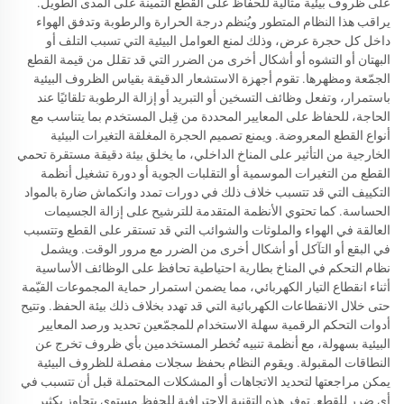
على ظروف بيئية مثالية للحفاظ على القطع الثمينة على المدى الطويل.
يراقب هذا النظام المتطور ويُنظم درجة الحرارة والرطوبة وتدفق الهواء
داخل كل حجرة عرض، وذلك لمنع العوامل البيئية التي تسبب التلف أو
البهتان أو التشوه أو أشكال أخرى من الضرر التي قد تقلل من قيمة القطع
الجمّعة ومظهرها. تقوم أجهزة الاستشعار الدقيقة بقياس الظروف البيئية
باستمرار، وتفعل وظائف التسخين أو التبريد أو إزالة الرطوبة تلقائيًا عند
الحاجة، للحفاظ على المعايير المحددة من قِبل المستخدم بما يتناسب مع
أنواع القطع المعروضة. ويمنع تصميم الحجرة المغلقة التغيرات البيئية
الخارجية من التأثير على المناخ الداخلي، ما يخلق بيئة دقيقة مستقرة تحمي
القطع من التغيرات الموسمية أو التقلبات الجوية أو دورة تشغيل أنظمة
التكييف التي قد تتسبب خلاف ذلك في دورات تمدد وانكماش ضارة بالمواد
الحساسة. كما تحتوي الأنظمة المتقدمة للترشيح على إزالة الجسيمات
العالقة في الهواء والملوثات والشوائب التي قد تستقر على القطع وتتسبب
في البقع أو التآكل أو أشكال أخرى من الضرر مع مرور الوقت. ويشمل
نظام التحكم في المناخ بطارية احتياطية تحافظ على الوظائف الأساسية
أثناء انقطاع التيار الكهربائي، مما يضمن استمرار حماية المجموعات القيّمة
حتى خلال الانقطاعات الكهربائية التي قد تهدد بخلاف ذلك بيئة الحفظ. وتتيح
أدوات التحكم الرقمية سهلة الاستخدام للمجمّعين تحديد ورصد المعايير
البيئية بسهولة، مع أنظمة تنبيه تُخطر المستخدمين بأي ظروف تخرج عن
النطاقات المقبولة. ويقوم النظام بحفظ سجلات مفصلة للظروف البيئية
يمكن مراجعتها لتحديد الاتجاهات أو المشكلات المحتملة قبل أن تتسبب في
أي ضرر للقطع. توفر هذه التقنية الاحترافية للحفظ مستوى يتجاوز بكثير