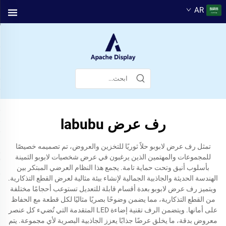
AR
رف عرض labubu
تمثل رف عرض لابوبو حلاً ثوريًا للتخزين والعروض، تم تصميمه خصيصًا
للمجموعات والمهتمين الذين يرغبون في عرض شخصيات لابوبو الثمينة
بأسلوب أنيق وتحت حماية تامة. يجمع هذا النظام العرضي المبتكر بين
الهندسة الحديثة والجاذبية الجمالية لإنشاء بيئة مثالية لعرض القطع التذكارية.
ويتميز رف عرض لابوبو بعدة أقسام قابلة للتعديل تستوعب أحجامًا مختلفة
من القطع التذكارية، مما يضمن وضوحًا بصريًا مثاليًا لكل قطعة مع الحفاظ
على أمانها. ويتضمن الرف تقنية إضاءة LED المتقدمة التي تُضيء كل عنصر
معروض بدقة، ما يخلق عرضًا جذابًا يعزز الجاذبية البصرية لأي مجموعة. يتم