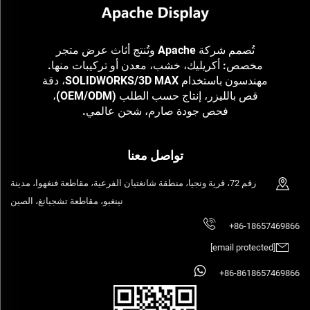
تُصمم شركة Apache وتُنتج أثاث عرض متجر
مخصص: أكريليك، خشب، معدن أو تركيبات منها.
مهندسون باستخدام SOLIDWORKS/3D MAX، دقة
قص بالليزر، إنتاج حسب الطلب (OEM/ODM)،
فحص جودة صارم، شحن عالمي.
تواصل معنا
رقم 72، قرية ونجيا، منطقة شانغتيان الفرعية، مقاطعة فنغهوا، مدينة
نينغبو، مقاطعة تشجيانغ، الصين
+86-18657469866
[email protected]
+86-8618657469866