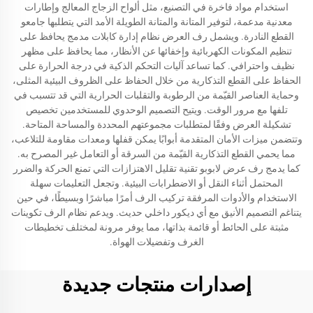
استخدام مواد فاخرة في التصنيع، مثل ألواح الزجاج المعالج وإطارات
معدنية مدعمة، لتوفير المتانة والمتانة الطويلة الأمد التي يتطلبها جامعو
القطع النادرة. ويشمل رف العرض نظام إدارة كابلات مدمج يحافظ على
تنظيم المكونات الكهربائية وإخفائها عن الأنظار، مما يحافظ على مظهر
نظيف واحترافي. كما تساعد آليات التحكم الذكية في درجة الحرارة على
الحفاظ على القطع التذكارية من خلال الحفاظ على الظروف البيئية المثلى،
وحماية العناصر القيّمة من الرطوبة والتقلبات الحرارية التي قد تتسبب في
تلفها مع مرور الوقت. ويتيح التصميم الوحدوي للمستخدمين تخصيص
تشكيلة العرض وفقًا لمتطلبات مجموعتهم المحددة والمساحة المتاحة.
وتتضمن ميزات الأمان المتقدمة أبوابًا يمكن قفلها ومعدات مقاومة للتلاعب،
مما يحمي القطع التذكارية القيّمة من السرقة أو التعامل غير المصرح به.
كما يدمج رف عرض لابوبو تقنية تقليل الاهتزازات التي تمنع الحركة والضرر
المحتمل أثناء النقل أو الاضطرابات البيئية. وتجعل التعليمات سهلة
الاستخدام والأدوات المرفقة تركيب الرف أمرًا مباشرًا وبسيطًا، في حين
يتناغم التصميم الأنيق مع أي ديكور داخلي حديث. ويدعم نظام الرف تكوينات
مثبتة على الحائط أو قائمة بذاتها، مما يوفر مرونة لمختلف تخطيطات
الغرف وتفضيلات الهواة.
إصدارات منتجات جديدة