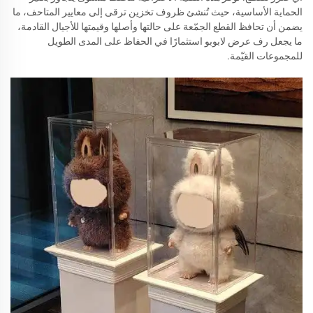
الحماية الأساسية، حيث تُنشئ ظروف تخزين ترقى إلى معايير المتاحف، ما
يضمن أن تحافظ القطع الجمّعة على حالتها وأصلها وقيمتها للأجيال القادمة،
ما يجعل رف عرض لابوبو استثمارًا في الحفاظ على المدى الطويل
للمجموعات القيّمة.