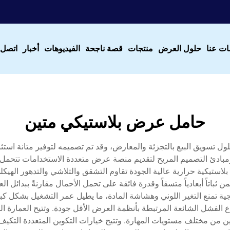
ات عنا
حلول العرض
منتجات
قصة ناجحة
الفيديوهات
أخبار
اتصل ب
حامل عرض بلاستيكي متين
لول تسويق البيع بالتجزئة والمعارض، وقد تم تصميمه لتوفير متانة استثنا
ة ومبادئ التصميم المريح لتقديم منصة عرض متعددة الاستخدامات تتحم
بلاستيكية حرارية عالية الجودة تقاوم التشقق والتلاشي والتدهور الهي
تاً أبعادياً متسقاً وقدرة فائقة على تحمل الأحمال مقارنةً ببدائل العر
 تمنع التغير اللوني وهشاشة المادة، ما يطيل عمر التشغيل بشكل كبير 
فشل الشائعة المرتبطة بأنظمة العرض الأقل جودة. وتتيح العمارة الوح
 من مختلف مستويات المهارة. وتتيح خيارات التكوين المتعددة التكيف