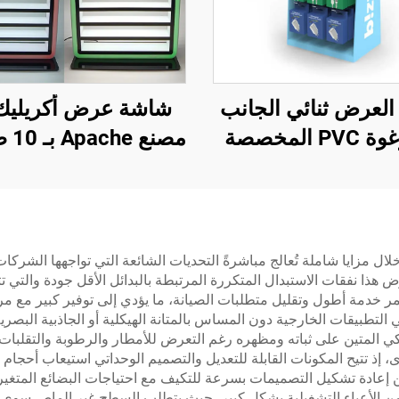
العرض ثنائي الجانب
شاشة عرض أكريليك
من رغوة PVC المخصصة
مصنع 
من Apache للمتاجر
لمتاجر السجائر مع إ
التجزئة
LED
لال مزايا شاملة تُعالج مباشرةً التحديات الشائعة التي تواجهها الشرك
رض هذا نفقات الاستبدال المتكررة المرتبطة بالبدائل الأقل جودة والتي
ر خدمة أطول وتقليل متطلبات الصيانة، ما يؤدي إلى توفير كبير مع مرو
طبيقات الخارجية دون المساس بالمتانة الهيكلية أو الجاذبية البصرية
ي المتين على ثباته ومظهره رغم التعرض للأمطار والرطوبة والتقلبات 
أخرى، إذ تتيح المكونات القابلة للتعديل والتصميم الوحداتي استيعاب أح
إعادة تشكيل التصميمات بسرعة للتكيف مع احتياجات البضائع المتغيرة
 من الأعباء التشغيلية بشكل كبير، حيث يتطلب السطح غير الماص سوى