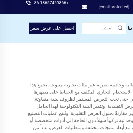
+86-18657469866
[email protected]
نا
احصل على عرض سعر
ئية وجاذبية بصرية عبر بيئات تجارية متنوعة. يجمع هذا
ل الاستخدام التجاري المكثف مع الحفاظ على مظهرها
كلي حتى تحت التعرض المستمر لظروف بيئية متفاوتة.
ض التقليدية. وتتميز البنية التكنولوجية لهذا الحامل
مقارنةً بحلول العرض التقليدية. وتُنتج عمليات التصنيع
داتية تركيباً سهلاً دون الحاجة إلى أدوات متخصصة أو
 مع أبعاد منتجات مختلفة ومتطلبات العرض، بدءاً من