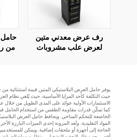
رف عرض معدني متين
حامل 
لعرض علب مشروبات
Monster Energy - قائم
على الأرضية - للاستخدام
في الحانات ومتاجر البيع
بالتجزئة
يوفر حامل العرض البلاستيكي المتين قيمة استثنائية من خ
حيث التكلفة كأحد المزايا الأساسية، حيث يُلغي نظام الع
الاستثمارات الأولية عوائد على المدى الطويل من خلال عم
كما تمكّن قدرات مقاومة الطقس من استخدام الحامل في الت
الخاضعة للتحكم المناخي. ويحافظ حامل العرض البلاستيك
المواد التقليدية. وتُعد المرونة إحدى الميزات البارزة ال
الحاجة إلى أجهزة أو ملحقات إضافية. ويمكن للمستخدمين 
أقصى حد ويقلل التعقيد التشغيلي. وتقلل سهولة الصيانة